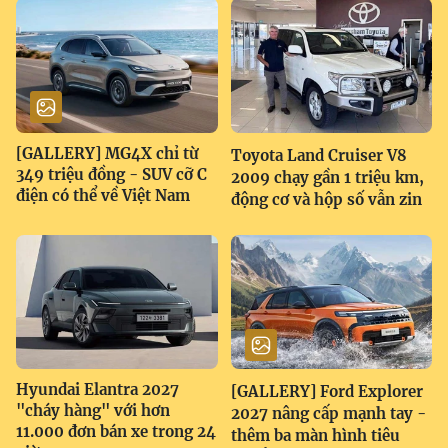
[GALLERY] MG4X chỉ từ
Toyota Land Cruiser V8
349 triệu đồng - SUV cỡ C
2009 chạy gần 1 triệu km,
điện có thể về Việt Nam
động cơ và hộp số vẫn zin
Hyundai Elantra 2027
[GALLERY] Ford Explorer
"cháy hàng" với hơn
2027 nâng cấp mạnh tay -
11.000 đơn bán xe trong 24
thêm ba màn hình tiêu