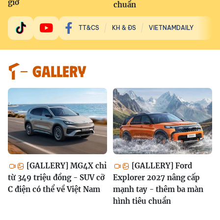
giờ
chuẩn
TT&CS
KH & ĐS
VIETNAMDAILY
GALLERY
[GALLERY] MG4X chỉ
[GALLERY] Ford
từ 349 triệu đồng - SUV cỡ
Explorer 2027 nâng cấp
C điện có thể về Việt Nam
mạnh tay - thêm ba màn
hình tiêu chuẩn