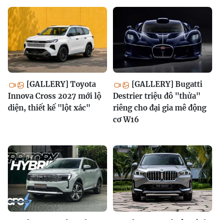
[GALLERY] Toyota
[GALLERY] Bugatti
Innova Cross 2027 mới lộ
Destrier triệu đô "thửa"
diện, thiết kế "lột xác"
riêng cho đại gia mê động
cơ W16