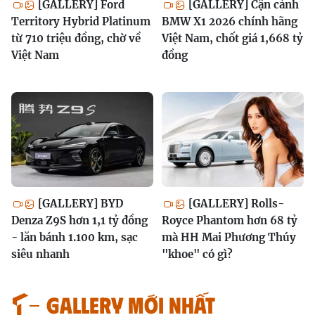
[GALLERY] Ford
[GALLERY] Cận cảnh
Territory Hybrid Platinum
BMW X1 2026 chính hãng
từ 710 triệu đồng, chờ về
Việt Nam, chốt giá 1,668 tỷ
Việt Nam
đồng
[GALLERY] BYD
[GALLERY] Rolls-
Denza Z9S hơn 1,1 tỷ đồng
Royce Phantom hơn 68 tỷ
- lăn bánh 1.100 km, sạc
mà HH Mai Phương Thúy
siêu nhanh
"khoe" có gì?
GALLERY MỚI NHẤT