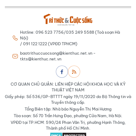
Hotline: 096 523 7756/035 249 5588 (Toà soạn Hà
Nội)
/ 091 122 1222 (VPĐD TPHCM)
baotrithuccuocsong@kienthuc.net.vn -
tkts@kienthuc.net.vn
CƠ QUAN CHỦ QUẢN: LIÊN HIỆP CÁC HỘI KHOA HỌC VÀ KỸ
THUẬT VIỆT NAM
Giấy phép: Số 536/GP-BTTTT ngày 19/11/2020 do Bộ Thông tin và
Truyền thông cấp.
Tổng Biên tập: Nhà báo Nguyễn Thị Mai Hương
Tòa soạn: Số 70 Trần Hưng Đạo, phường Cửa Nam, Hà Nội.
VPĐD tại TP.HCM: 590/24 Phan Văn Trị, phường Hạnh Thông,
Thành phố Hồ Chí Minh.