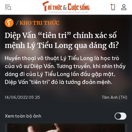
KHO TRI THỨC
Diệp Vấn “tiên tri” chính xác số
mệnh Lý Tiểu Long qua dáng đi?
Huyền thoại võ thuật Lý Tiểu Long là học trò
của võ sư Diệp Vấn. Tương truyền, khi nhìn thấy
dáng đi của Lý Tiểu Long lần đầu gặp mặt,
Diệp Vấn "tiên tri" đó là tướng đoản mệnh.
14/06/2022 05:25
Tâm Anh (TH)
Xem toàn bộ ảnh