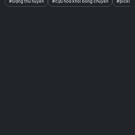
#Đặng thu huyền
#cựu hoa khôi bóng chuyền
#pickleb