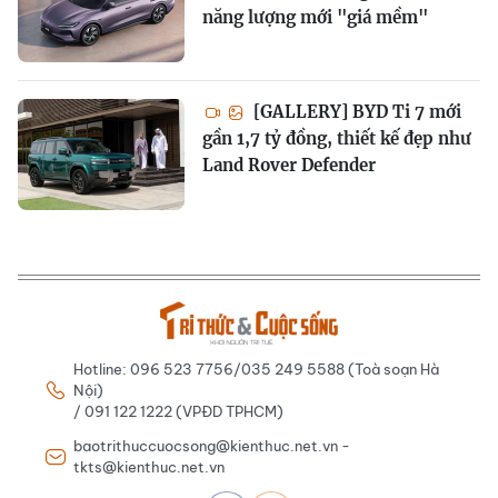
năng lượng mới "giá mềm"
[GALLERY] BYD Ti 7 mới
gần 1,7 tỷ đồng, thiết kế đẹp như
Land Rover Defender
Hotline: 096 523 7756/035 249 5588 (Toà soạn Hà
Nội)
/ 091 122 1222 (VPĐD TPHCM)
baotrithuccuocsong@kienthuc.net.vn -
tkts@kienthuc.net.vn