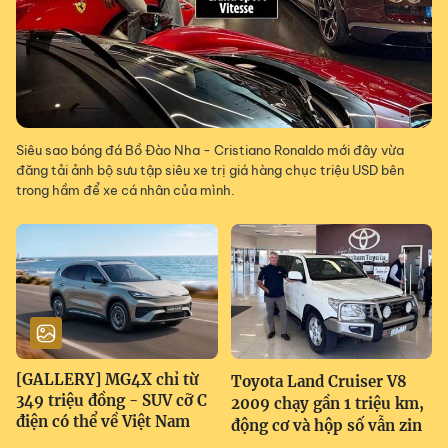
Siêu sao bóng đá Bồ Đào Nha - Cristiano Ronaldo mới đây vừa
đăng tải ảnh bộ sưu tập siêu xe trị giá hàng chục triệu USD bên
trong hầm để xe cá nhân của mình.
[GALLERY] MG4X chỉ từ
Toyota Land Cruiser V8
349 triệu đồng - SUV cỡ C
2009 chạy gần 1 triệu km,
điện có thể về Việt Nam
động cơ và hộp số vẫn zin