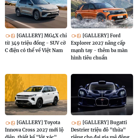
[GALLERY] MG4X chỉ
[GALLERY] Ford
từ 349 triệu đồng - SUV cỡ
Explorer 2027 nâng cấp
C điện có thể về Việt Nam
mạnh tay - thêm ba màn
hình tiêu chuẩn
[GALLERY] Toyota
[GALLERY] Bugatti
Innova Cross 2027 mới lộ
Destrier triệu đô "thửa"
diện, thiết kế "lột xác"
riêng cho đại gia mê động