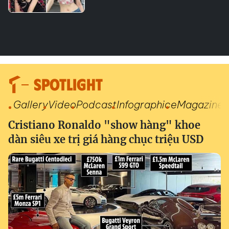
SPOTLIGHT
Gallery
Video
Podcast
Infographic
eMagazine
Cristiano Ronaldo "show hàng" khoe
dàn siêu xe trị giá hàng chục triệu USD