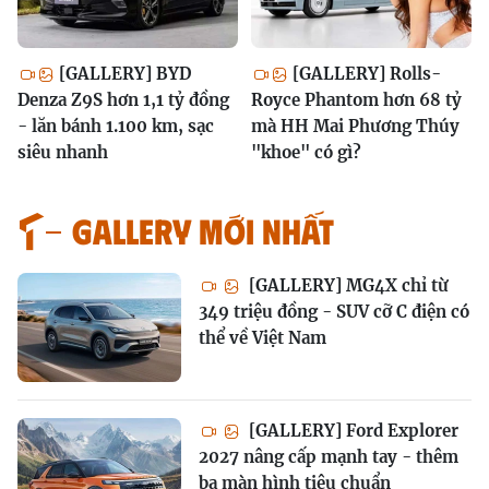
[GALLERY] BYD
[GALLERY] Rolls-
Denza Z9S hơn 1,1 tỷ đồng
Royce Phantom hơn 68 tỷ
- lăn bánh 1.100 km, sạc
mà HH Mai Phương Thúy
siêu nhanh
"khoe" có gì?
GALLERY MỚI NHẤT
[GALLERY] MG4X chỉ từ
349 triệu đồng - SUV cỡ C điện có
thể về Việt Nam
[GALLERY] Ford Explorer
2027 nâng cấp mạnh tay - thêm
ba màn hình tiêu chuẩn