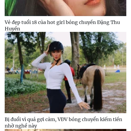
Vẻ đẹp tuổi 18 của hot girl bóng chuyền Đặng Thu
Huyền
Bị đuổi vì quá gợi cảm, VĐV bóng chuyển kiếm tiền
nhờ nghề này