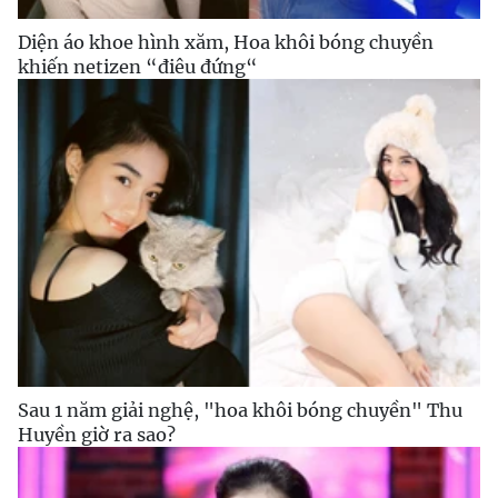
Diện áo khoe hình xăm, Hoa khôi bóng chuyền
khiến netizen “điêu đứng“
Sau 1 năm giải nghệ, "hoa khôi bóng chuyền" Thu
Huyền giờ ra sao?