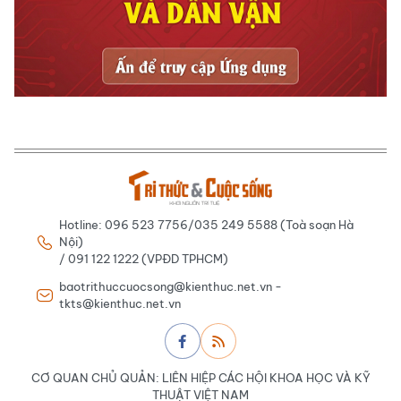
Hotline: 096 523 7756/035 249 5588 (Toà soạn Hà
Nội)
/ 091 122 1222 (VPĐD TPHCM)
baotrithuccuocsong@kienthuc.net.vn -
tkts@kienthuc.net.vn
CƠ QUAN CHỦ QUẢN: LIÊN HIỆP CÁC HỘI KHOA HỌC VÀ KỸ
THUẬT VIỆT NAM