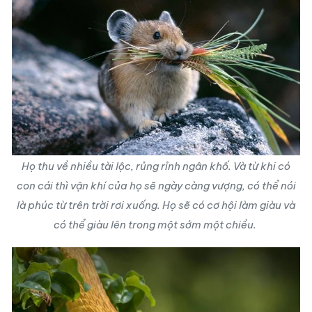
Họ thu về nhiều tài lộc, rủng rỉnh ngân khố. Và từ khi có
con cái thì vận khí của họ sẽ ngày càng vượng, có thể nói
là phúc từ trên trời rơi xuống. Họ sẽ có cơ hội làm giàu và
có thể giàu lên trong một sớm một chiều.