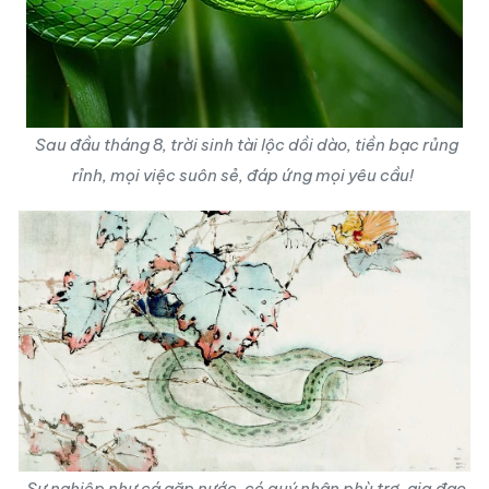
Sau đầu tháng 8, trời sinh tài lộc dồi dào, tiền bạc rủng
rỉnh, mọi việc suôn sẻ, đáp ứng mọi yêu cầu!
Sự nghiệp như cá gặp nước, có quý nhân phù trợ, gia đạo