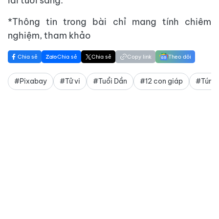
lai tươi sáng.
*Thông tin trong bài chỉ mang tính chiêm
nghiệm, tham khảo
Chia sẻ
Chia sẻ
Chia sẻ
Copy link
Theo dõi
#Pixabay
#Tử vi
#Tuổi Dần
#12 con giáp
#Túng