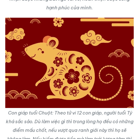
hạnh phúc của mình.
Con giáp tuổi Chuột: Theo tử vi 12 con giáp, người tuổi Tý
khá sắc sảo. Dù làm việc gì thì trong lòng họ đều có những
điểm mấu chốt, nếu vượt qua ranh giới này thì họ sẽ
không làm. Nếu kiếm được tiền mà làm trái lương tâm thì