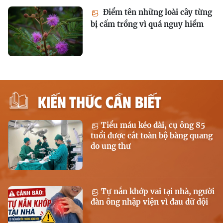
Điểm tên những loài cây từng
bị cấm trồng vì quá nguy hiểm
KIẾN THỨC CẦN BIẾT
Tiểu máu kéo dài, cụ ông 85
tuổi được cắt toàn bộ bàng quang
do ung thư
Tự nắn khớp vai tại nhà, người
đàn ông nhập viện vì đau dữ dội