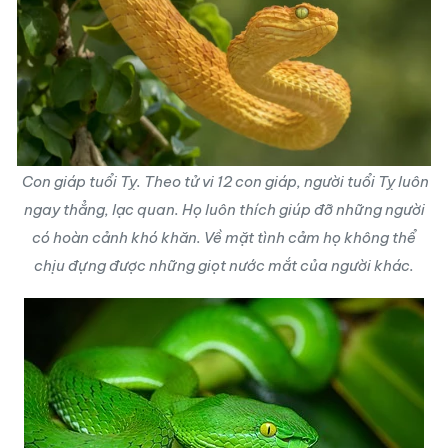
Con giáp tuổi Tỵ. Theo tử vi 12 con giáp, người tuổi Tỵ luôn
ngay thẳng, lạc quan. Họ luôn thích giúp đỡ những người
có hoàn cảnh khó khăn. Về mặt tình cảm họ không thể
chịu đựng được những giọt nước mắt của người khác.