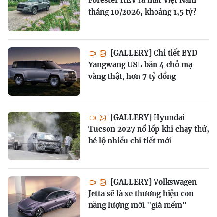
Forester HEV ra mắt Việt Nam
tháng 10/2026, khoảng 1,5 tỷ?
[GALLERY] Chi tiết BYD
Yangwang U8L bản 4 chỗ mạ
vàng thật, hơn 7 tỷ đồng
[GALLERY] Hyundai
Tucson 2027 nổ lốp khi chạy thử,
hé lộ nhiều chi tiết mới
[GALLERY] Volkswagen
Jetta sẽ là xe thương hiệu con
năng lượng mới "giá mềm"