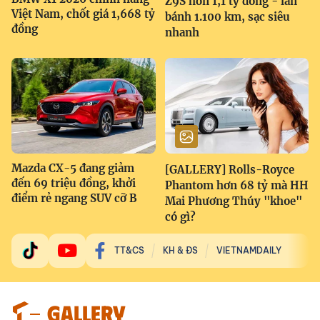
Z9S hơn 1,1 tỷ đồng - lăn
Việt Nam, chốt giá 1,668 tỷ
bánh 1.100 km, sạc siêu
đồng
nhanh
Mazda CX-5 đang giảm
[GALLERY] Rolls-Royce
đến 69 triệu đồng, khởi
Phantom hơn 68 tỷ mà HH
điểm rẻ ngang SUV cỡ B
Mai Phương Thúy "khoe"
có gì?
TT&CS
KH & ĐS
VIETNAMDAILY
GALLERY