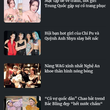
Mặc tạp dề vẽ tranh, hot girl
Trung Quốc gặp sự cố trang phục
Hội bạn hot girl của Chi Pu và
Quỳnh Anh Shyn slay hết nấc
Nàng WAG xinh nhất Nghệ An
khoe thân hình nóng bỏng
“Cô vợ quốc dân” Chao bắt trend
Bắc Bling đẹp “hết nước chấm“