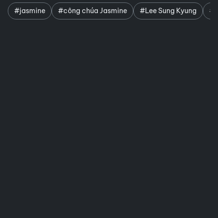
#jasmine
#công chúa Jasmine
#Lee Sung Kyung
#c