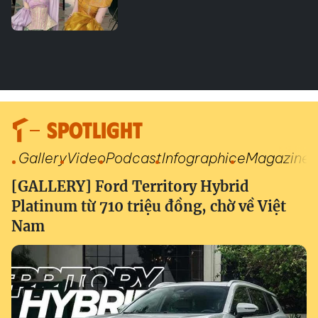
SPOTLIGHT
Gallery
Video
Podcast
Infographic
eMagazine
[GALLERY] Ford Territory Hybrid
Platinum từ 710 triệu đồng, chờ về Việt
Nam