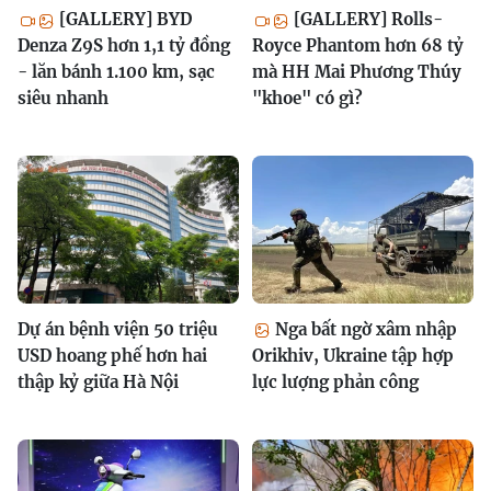
[GALLERY] BYD
[GALLERY] Rolls-
Denza Z9S hơn 1,1 tỷ đồng
Royce Phantom hơn 68 tỷ
- lăn bánh 1.100 km, sạc
mà HH Mai Phương Thúy
siêu nhanh
"khoe" có gì?
Dự án bệnh viện 50 triệu
Nga bất ngờ xâm nhập
USD hoang phế hơn hai
Orikhiv, Ukraine tập hợp
thập kỷ giữa Hà Nội
lực lượng phản công