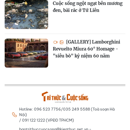
Cuộc sống ngột ngạt bên mương
đen, bãi rác ở Tứ Liên
[GALLERY] Lamborghini
Revuelto Miura 60° Homage -
"siêu bò" kỷ niệm 60 năm
Hotline: 096 523 7756/035 249 5588 (Toà soạn Hà
Nội)
/ 091 122 1222 (VPĐD TPHCM)
baotrithuccuocsong@kienthuc.net.vn -