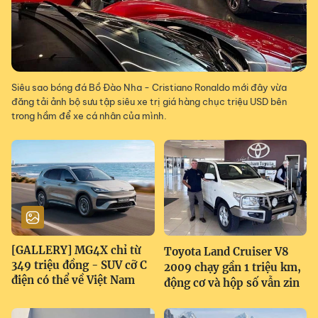
Siêu sao bóng đá Bồ Đào Nha - Cristiano Ronaldo mới đây vừa
đăng tải ảnh bộ sưu tập siêu xe trị giá hàng chục triệu USD bên
trong hầm để xe cá nhân của mình.
[GALLERY] MG4X chỉ từ
Toyota Land Cruiser V8
349 triệu đồng - SUV cỡ C
2009 chạy gần 1 triệu km,
điện có thể về Việt Nam
động cơ và hộp số vẫn zin