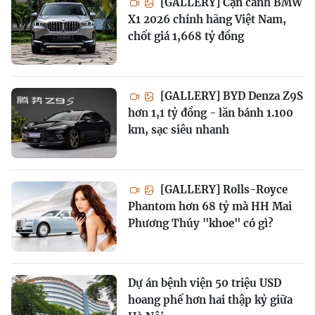
[GALLERY] Cận cảnh BMW
X1 2026 chính hãng Việt Nam,
chốt giá 1,668 tỷ đồng
[GALLERY] BYD Denza Z9S
hơn 1,1 tỷ đồng - lăn bánh 1.100
km, sạc siêu nhanh
[GALLERY] Rolls-Royce
Phantom hơn 68 tỷ mà HH Mai
Phương Thúy "khoe" có gì?
Dự án bệnh viện 50 triệu USD
hoang phế hơn hai thập kỷ giữa