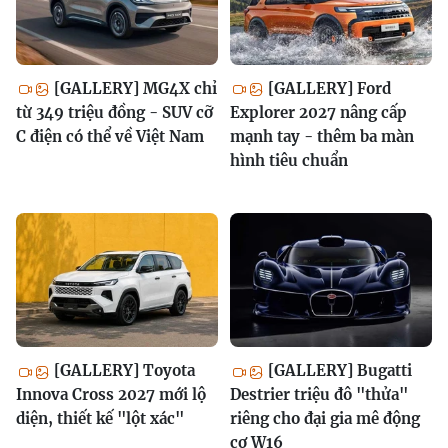
[GALLERY] MG4X chỉ
[GALLERY] Ford
từ 349 triệu đồng - SUV cỡ
Explorer 2027 nâng cấp
C điện có thể về Việt Nam
mạnh tay - thêm ba màn
hình tiêu chuẩn
[GALLERY] Toyota
[GALLERY] Bugatti
Innova Cross 2027 mới lộ
Destrier triệu đô "thửa"
diện, thiết kế "lột xác"
riêng cho đại gia mê động
cơ W16