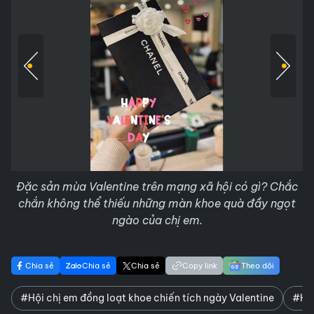
Đặc sản mùa Valentine trên mạng xã hội có gì? Chắc
chắn không thể thiếu những màn khoe quà đầy ngọt
ngào của chị em.
Chia sẻ
Chia sẻ
Chia sẻ
Copy link
Theo dõi
#Hội chị em đồng loạt khoe chiến tích ngày Valentine
#Hội