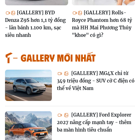
[GALLERY] BYD
[GALLERY] Rolls-
Denza Z9S hơn 1,1 tỷ đồng
Royce Phantom hơn 68 tỷ
- lăn bánh 1.100 km, sạc
mà HH Mai Phương Thúy
siêu nhanh
"khoe" có gì?
GALLERY MỚI NHẤT
[GALLERY] MG4X chỉ từ
349 triệu đồng - SUV cỡ C điện có
thể về Việt Nam
[GALLERY] Ford Explorer
2027 nâng cấp mạnh tay - thêm
ba màn hình tiêu chuẩn