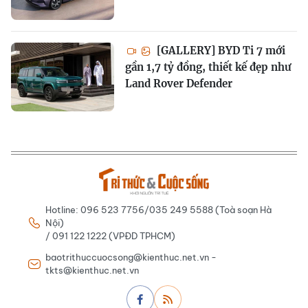
[GALLERY] BYD Ti 7 mới
gần 1,7 tỷ đồng, thiết kế đẹp như
Land Rover Defender
Hotline: 096 523 7756/035 249 5588 (Toà soạn Hà
Nội)
/ 091 122 1222 (VPĐD TPHCM)
baotrithuccuocsong@kienthuc.net.vn -
tkts@kienthuc.net.vn