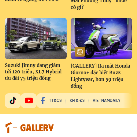
Mai Phương Thúy "khoe"
có gì?
Suzuki Jimny đang giảm
[GALLERY] Ra mắt Honda
tới 120 triệu, XL7 Hybrid
Giorno+ đặc biệt Buzz
ưu đãi 75 triệu đồng
Lightyear, hơn 59 triệu
đồng
TT&CS
KH & ĐS
VIETNAMDAILY
GALLERY