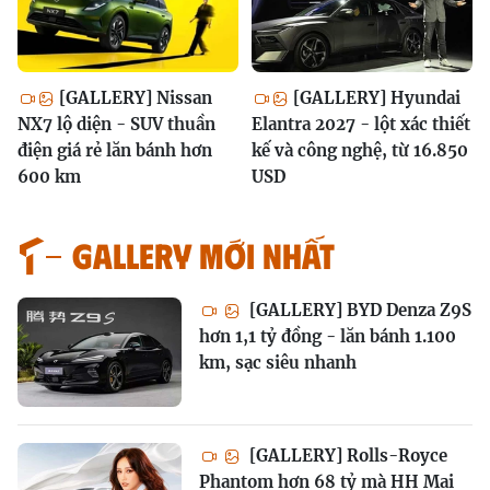
[GALLERY] Nissan
[GALLERY] Hyundai
NX7 lộ diện - SUV thuần
Elantra 2027 - lột xác thiết
điện giá rẻ lăn bánh hơn
kế và công nghệ, từ 16.850
600 km
USD
GALLERY MỚI NHẤT
[GALLERY] BYD Denza Z9S
hơn 1,1 tỷ đồng - lăn bánh 1.100
km, sạc siêu nhanh
[GALLERY] Rolls-Royce
Phantom hơn 68 tỷ mà HH Mai