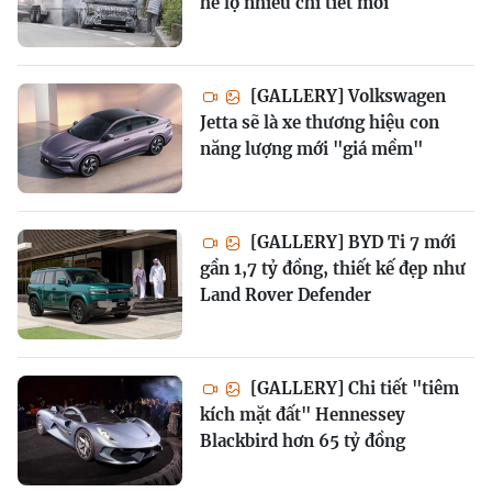
hé lộ nhiều chi tiết mới
[GALLERY] Volkswagen
Jetta sẽ là xe thương hiệu con
năng lượng mới "giá mềm"
[GALLERY] BYD Ti 7 mới
gần 1,7 tỷ đồng, thiết kế đẹp như
Land Rover Defender
[GALLERY] Chi tiết "tiêm
kích mặt đất" Hennessey
Blackbird hơn 65 tỷ đồng