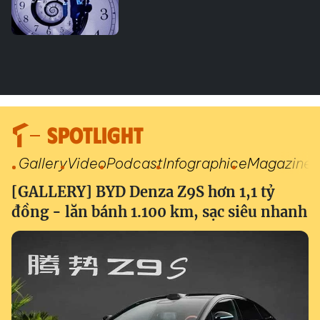
SPOTLIGHT
Gallery
Video
Podcast
Infographic
eMagazine
[GALLERY] BYD Denza Z9S hơn 1,1 tỷ
đồng - lăn bánh 1.100 km, sạc siêu nhanh