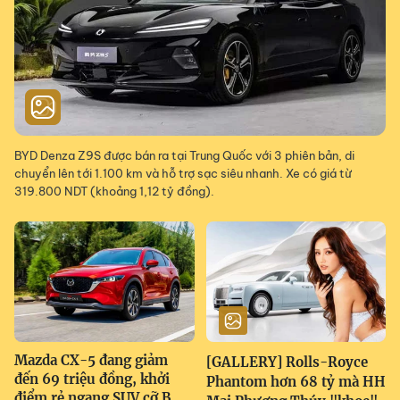
BYD Denza Z9S được bán ra tại Trung Quốc với 3 phiên bản, di
chuyển lên tới 1.100 km và hỗ trợ sạc siêu nhanh. Xe có giá từ
319.800 NDT (khoảng 1,12 tỷ đồng).
Mazda CX-5 đang giảm
[GALLERY] Rolls-Royce
đến 69 triệu đồng, khởi
Phantom hơn 68 tỷ mà HH
điểm rẻ ngang SUV cỡ B