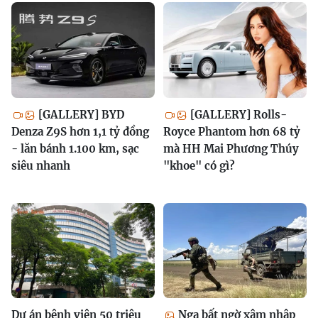
[GALLERY] BYD
[GALLERY] Rolls-
Denza Z9S hơn 1,1 tỷ đồng
Royce Phantom hơn 68 tỷ
- lăn bánh 1.100 km, sạc
mà HH Mai Phương Thúy
siêu nhanh
"khoe" có gì?
Dự án bệnh viện 50 triệu
Nga bất ngờ xâm nhập