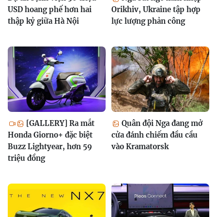
USD hoang phế hơn hai
Orikhiv, Ukraine tập hợp
thập kỷ giữa Hà Nội
lực lượng phản công
[GALLERY] Ra mắt
Quân đội Nga đang mở
Honda Giorno+ đặc biệt
cửa đánh chiếm đầu cầu
Buzz Lightyear, hơn 59
vào Kramatorsk
triệu đồng