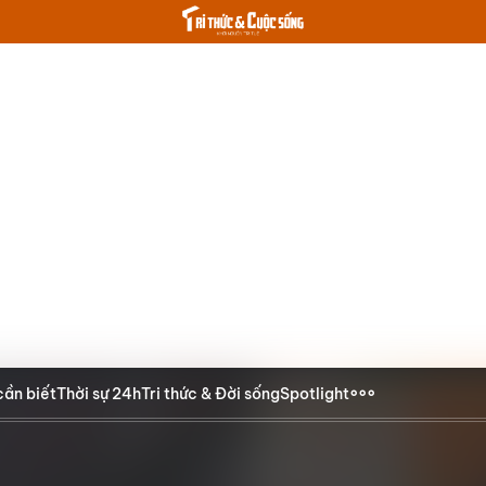
cần biết
Thời sự 24h
Tri thức & Đời sống
Spotlight