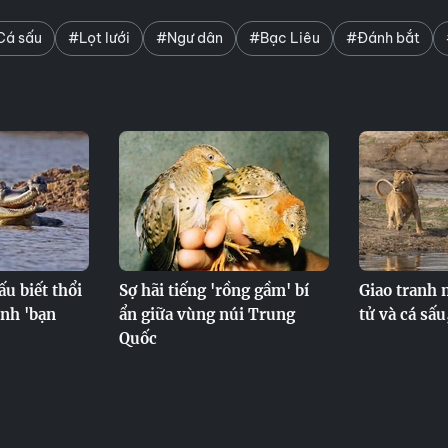
Cá sấu
#Lọt lưới
#Ngư dân
#Bạc Liêu
#Đánh bắt
ấu biết thổi
Sợ hãi tiếng 'rồng gầm' bí
Giao tranh 
ỉnh 'bạn
ẩn giữa vùng núi Trung
tử và cá sấu
Quốc