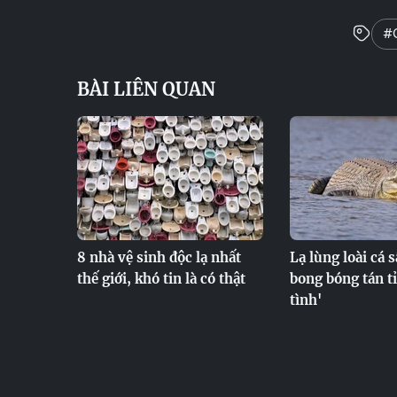
#
BÀI LIÊN QUAN
8 nhà vệ sinh độc lạ nhất
Lạ lùng loài cá s
thế giới, khó tin là có thật
bong bóng tán t
tình'