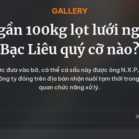
GALLERY
gần 100kg lọt lưới n
Bạc Liêu quý cỡ nào
ợc đưa vào bờ, cá thể cá sấu này được ông N.X.P
ng ty đóng trên địa bàn nhận nuôi tạm thời trong
quan chức năng xử lý.
2