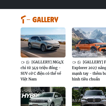
GALLERY
[GALLERY] MG4X
[GALLERY] F
chỉ từ 349 triệu đồng -
Explorer 2027 nân
SUV cỡ C điện có thể về
mạnh tay - thêm b
Việt Nam
hình tiêu chuẩn