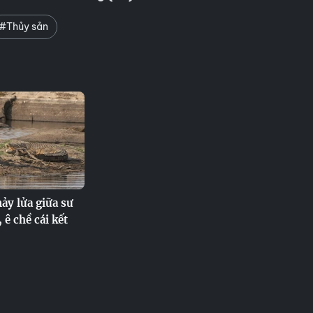
#Thủy sản
nảy lửa giữa sư
, ê chề cái kết