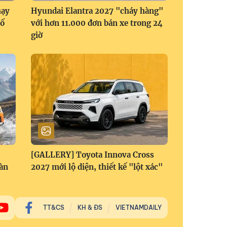
hạy
Hyundai Elantra 2027 "cháy hàng"
số
với hơn 11.000 đơn bán xe trong 24
giờ
[GALLERY] Toyota Innova Cross
àn
2027 mới lộ diện, thiết kế "lột xác"
TT&CS
KH & ĐS
VIETNAMDAILY