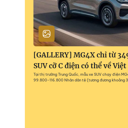
[GALLERY] MG4X chỉ từ 349
SUV cỡ C điện có thể về Việ
Tại thị trường Trung Quốc, mẫu xe SUV chạy điện MG
99.800-116.800 Nhân dân tệ (tương đương khoảng 3