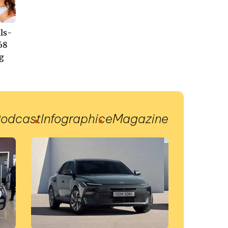
ls-
68
g
odcast
Infographic
eMagazine