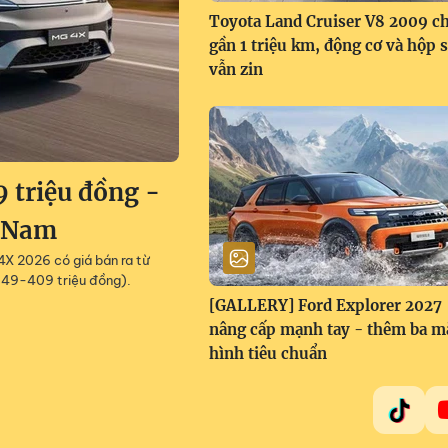
Toyota Land Cruiser V8 2009 c
gần 1 triệu km, động cơ và hộp 
vẫn zin
 triệu đồng -
t Nam
4X 2026 có giá bán ra từ
49-409 triệu đồng).
[GALLERY] Ford Explorer 2027
nâng cấp mạnh tay - thêm ba m
hình tiêu chuẩn