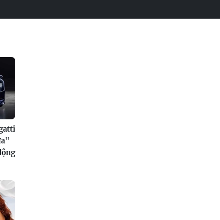
atti
ửa"
 động