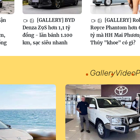
Cận
[GALLERY] BYD
[GALLERY] Rol
6
Denza Z9S hơn 1,1 tỷ
Royce Phantom hơn 
am,
đồng - lăn bánh 1.100
tỷ mà HH Mai Phươn
ồng
km, sạc siêu nhanh
Thúy "khoe" có gì?
Gallery
Video
P