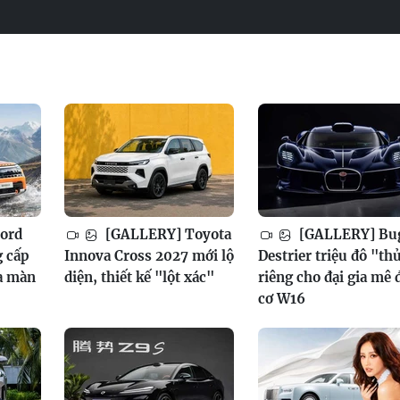
ord
[GALLERY] Toyota
[GALLERY] Bug
g cấp
Innova Cross 2027 mới lộ
Destrier triệu đô "th
a màn
diện, thiết kế "lột xác"
riêng cho đại gia mê
cơ W16