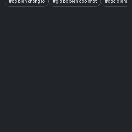
#bọ biển khổng lồ
#giá bọ biển cao nhất
#đặc điểm bọ