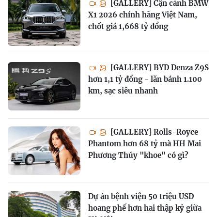
[GALLERY] Cận cảnh BMW
X1 2026 chính hãng Việt Nam,
chốt giá 1,668 tỷ đồng
[GALLERY] BYD Denza Z9S
hơn 1,1 tỷ đồng - lăn bánh 1.100
km, sạc siêu nhanh
[GALLERY] Rolls-Royce
Phantom hơn 68 tỷ mà HH Mai
Phương Thúy "khoe" có gì?
Dự án bệnh viện 50 triệu USD
hoang phế hơn hai thập kỷ giữa