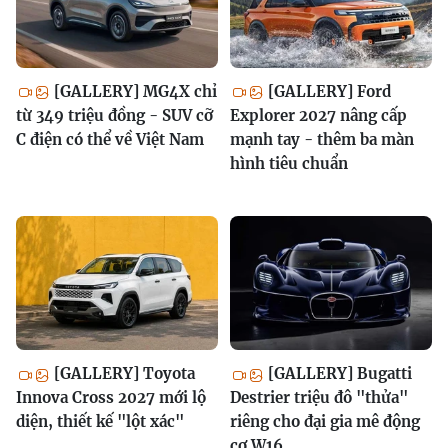
[GALLERY] MG4X chỉ
[GALLERY] Ford
từ 349 triệu đồng - SUV cỡ
Explorer 2027 nâng cấp
C điện có thể về Việt Nam
mạnh tay - thêm ba màn
hình tiêu chuẩn
[GALLERY] Toyota
[GALLERY] Bugatti
Innova Cross 2027 mới lộ
Destrier triệu đô "thửa"
diện, thiết kế "lột xác"
riêng cho đại gia mê động
cơ W16