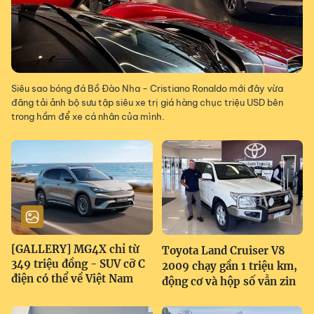
Siêu sao bóng đá Bồ Đào Nha - Cristiano Ronaldo mới đây vừa
đăng tải ảnh bộ sưu tập siêu xe trị giá hàng chục triệu USD bên
trong hầm để xe cá nhân của mình.
[GALLERY] MG4X chỉ từ
Toyota Land Cruiser V8
349 triệu đồng - SUV cỡ C
2009 chạy gần 1 triệu km,
điện có thể về Việt Nam
động cơ và hộp số vẫn zin