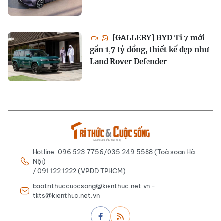
[GALLERY] BYD Ti 7 mới
gần 1,7 tỷ đồng, thiết kế đẹp như
Land Rover Defender
Hotline: 096 523 7756/035 249 5588 (Toà soạn Hà
Nội)
/ 091 122 1222 (VPĐD TPHCM)
baotrithuccuocsong@kienthuc.net.vn -
tkts@kienthuc.net.vn