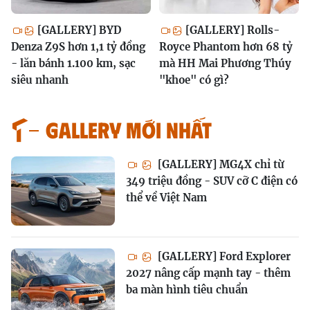
[GALLERY] BYD
[GALLERY] Rolls-
Denza Z9S hơn 1,1 tỷ đồng
Royce Phantom hơn 68 tỷ
- lăn bánh 1.100 km, sạc
mà HH Mai Phương Thúy
siêu nhanh
"khoe" có gì?
GALLERY MỚI NHẤT
[GALLERY] MG4X chỉ từ
349 triệu đồng - SUV cỡ C điện có
thể về Việt Nam
[GALLERY] Ford Explorer
2027 nâng cấp mạnh tay - thêm
ba màn hình tiêu chuẩn