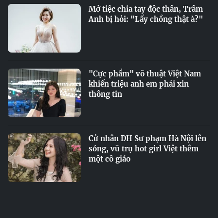
Mở tiệc chia tay độc thân, Trâm
Anh bị hỏi: "Lấy chồng thật à?"
"Cực phẩm" võ thuật Việt Nam
khiến triệu anh em phải xin
thông tin
Cử nhân ĐH Sư phạm Hà Nội lên
sóng, vũ trụ hot girl Việt thêm
một cô giáo