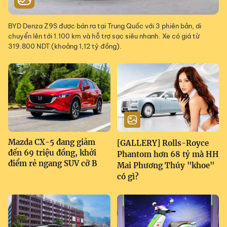
BYD Denza Z9S được bán ra tại Trung Quốc với 3 phiên bản, di
chuyển lên tới 1.100 km và hỗ trợ sạc siêu nhanh. Xe có giá từ
319.800 NDT (khoảng 1,12 tỷ đồng).
Mazda CX-5 đang giảm
[GALLERY] Rolls-Royce
đến 69 triệu đồng, khởi
Phantom hơn 68 tỷ mà HH
điểm rẻ ngang SUV cỡ B
Mai Phương Thúy "khoe"
có gì?