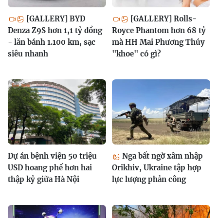
[GALLERY] BYD
[GALLERY] Rolls-
Denza Z9S hơn 1,1 tỷ đồng
Royce Phantom hơn 68 tỷ
- lăn bánh 1.100 km, sạc
mà HH Mai Phương Thúy
siêu nhanh
"khoe" có gì?
Dự án bệnh viện 50 triệu
Nga bất ngờ xâm nhập
USD hoang phế hơn hai
Orikhiv, Ukraine tập hợp
thập kỷ giữa Hà Nội
lực lượng phản công