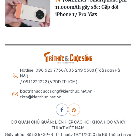
11.000mAh gây sốc: Gấp đôi
iPhone 17 Pro Max
Hotline: 096 523 7756/035 249 5588 (Toà soạn Hà
Nội)
/ 091 122 1222 (VPĐD TPHCM)
baotrithuccuocsong@kienthuc.net.vn -
tkts@kienthuc.net.vn
CƠ QUAN CHỦ QUẢN: LIÊN HIỆP CÁC HỘI KHOA HỌC VÀ KỸ
THUẬT VIỆT NAM
Giấy phép: Số 536/GP-BTTTT ngày 19/11/2020 do Bộ Thông tin và