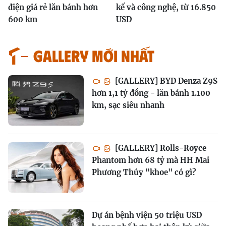
điện giá rẻ lăn bánh hơn
kế và công nghệ, từ 16.850
600 km
USD
GALLERY MỚI NHẤT
[GALLERY] BYD Denza Z9S
hơn 1,1 tỷ đồng - lăn bánh 1.100
km, sạc siêu nhanh
[GALLERY] Rolls-Royce
Phantom hơn 68 tỷ mà HH Mai
Phương Thúy "khoe" có gì?
Dự án bệnh viện 50 triệu USD