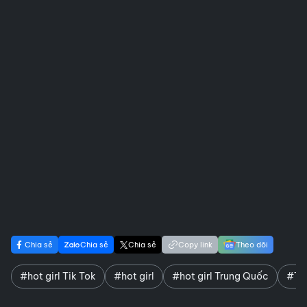
Chia sẻ
Chia sẻ
Chia sẻ
Copy link
Theo dõi
#hot girl Tik Tok
#hot girl
#hot girl Trung Quốc
#Tik