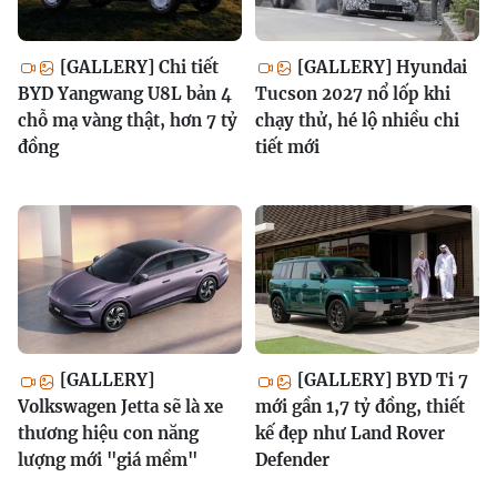
[GALLERY] Chi tiết
[GALLERY] Hyundai
BYD Yangwang U8L bản 4
Tucson 2027 nổ lốp khi
chỗ mạ vàng thật, hơn 7 tỷ
chạy thử, hé lộ nhiều chi
đồng
tiết mới
[GALLERY]
[GALLERY] BYD Ti 7
Volkswagen Jetta sẽ là xe
mới gần 1,7 tỷ đồng, thiết
thương hiệu con năng
kế đẹp như Land Rover
lượng mới "giá mềm"
Defender