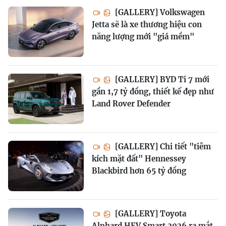
[GALLERY] Volkswagen
Jetta sẽ là xe thương hiệu con
năng lượng mới "giá mềm"
[GALLERY] BYD Ti 7 mới
gần 1,7 tỷ đồng, thiết kế đẹp như
Land Rover Defender
[GALLERY] Chi tiết "tiêm
kích mặt đất" Hennessey
Blackbird hơn 65 tỷ đồng
[GALLERY] Toyota
Alphard HEV Smart 2026 ra mắt