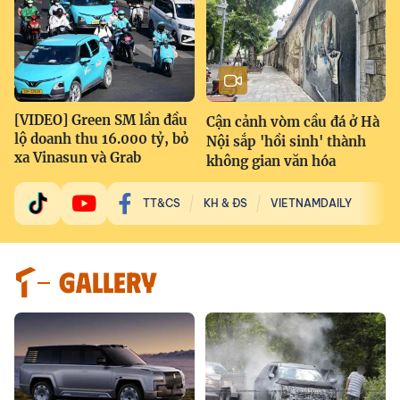
[VIDEO] Green SM lần đầu
Cận cảnh vòm cầu đá ở Hà
lộ doanh thu 16.000 tỷ, bỏ
Nội sắp 'hồi sinh' thành
xa Vinasun và Grab
không gian văn hóa
TT&CS
KH & ĐS
VIETNAMDAILY
GALLERY