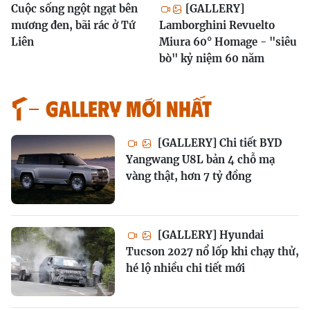
Cuộc sống ngột ngạt bên
[GALLERY]
mương đen, bãi rác ở Tứ
Lamborghini Revuelto
Liên
Miura 60° Homage - "siêu
bò" kỷ niệm 60 năm
GALLERY MỚI NHẤT
[GALLERY] Chi tiết BYD
Yangwang U8L bản 4 chỗ mạ
vàng thật, hơn 7 tỷ đồng
[GALLERY] Hyundai
Tucson 2027 nổ lốp khi chạy thử,
hé lộ nhiều chi tiết mới