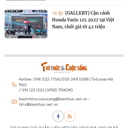
[GALLERY] Cận cảnh
Honda Vario 125 2027 tại Việt
Nam, chốt giá từ 42 triệu
Hotline: 096 523 7756/035 249 5588 (Toà soạn Hà
Nội)
/ 091 122 1222 (VPĐD TPHCM)
baotrithuccuocsong@kienthuc.net.vn -
tkts@kienthuc.net.vn
CƠ QUAN CHỦ QUẢN: LIÊN HIỆP CÁC HỘI KHOA HỌC VÀ KỸ