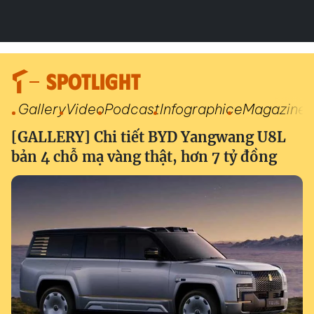
SPOTLIGHT
Gallery
Video
Podcast
Infographic
eMagazine
[GALLERY] Chi tiết BYD Yangwang U8L
bản 4 chỗ mạ vàng thật, hơn 7 tỷ đồng