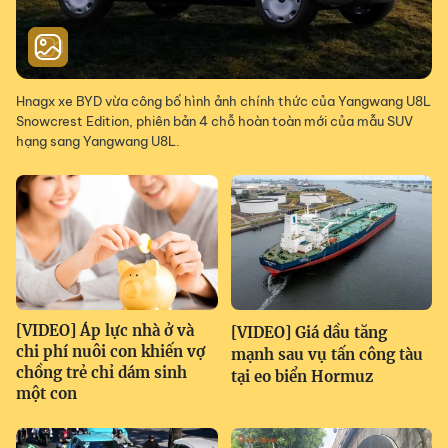
Hnagx xe BYD vừa công bố hình ảnh chính thức của Yangwang U8L
Snowcrest Edition, phiên bản 4 chỗ hoàn toàn mới của mẫu SUV
hạng sang Yangwang U8L.
[VIDEO] Áp lực nhà ở và
[VIDEO] Giá dầu tăng
chi phí nuôi con khiến vợ
mạnh sau vụ tấn công tàu
chồng trẻ chỉ dám sinh
tại eo biển Hormuz
một con