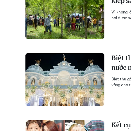
kiếp s
Vì không l
hai được s
Biệt t
nước 
Biệt thự g
vàng cho t
Kết cụ