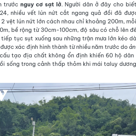
n trước
nguy cơ sạt lở
. Người dân ở đây cho biế
24, nhiều vết lún nứt cắt ngang quả đồi đã được
 2 vệt lún nứt lớn cách nhau chỉ khoảng 200m, mỗi
0m, bề rộng từ 30cm-100cm, độ sâu có chỗ lên đế
 tiếp tục sụt xuống sau những trận mưa lớn kéo dài
y được xác định hình thành từ nhiều năm trước do
ản
cấu tạo địa chất không ổn định khiến 60 hộ dân 
ồi sống trong cảnh thấp thỏm khi mái taluy dươn