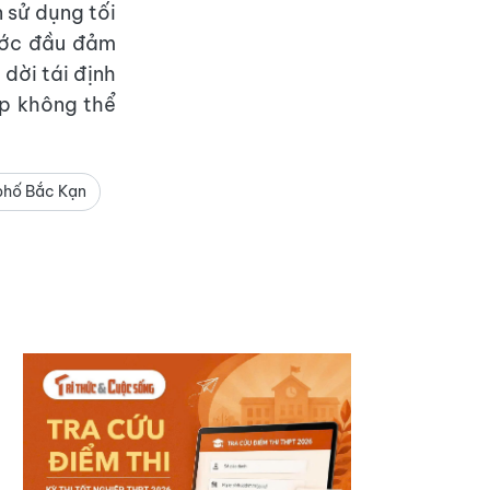
 sử dụng tối
bước đầu đảm
dời tái định
ợp không thể
phố Bắc Kạn