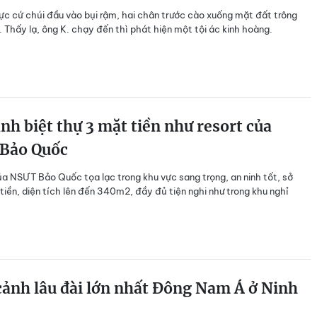
ực cứ chúi đầu vào bụi rậm, hai chân trước cào xuống mặt đất trông
ữ. Thấy lạ, ông K. chạy đến thì phát hiện một tội ác kinh hoàng.
nh biệt thự 3 mặt tiền như resort của
Bảo Quốc
ủa NSƯT Bảo Quốc tọa lạc trong khu vực sang trọng, an ninh tốt, sở
tiền, diện tích lên đến 340m2, đầy đủ tiện nghi như trong khu nghỉ
ảnh lâu đài lớn nhất Đông Nam Á ở Ninh