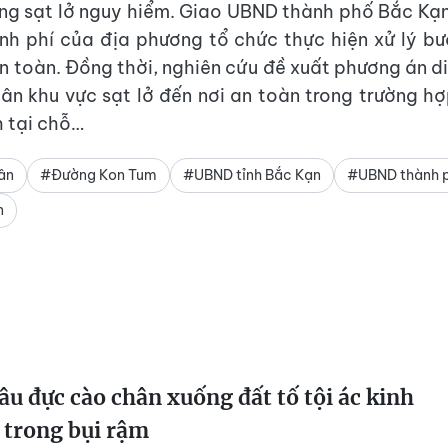
ống sạt lở nguy hiểm. Giao UBND thành phố Bắc Kạn
nh phí của địa phương tổ chức thực hiện xử lý 
 toàn. Đồng thời, nghiên cứu đề xuất phương án di 
ân khu vực sạt lở đến nơi an toàn trong trường h
h tại chỗ…
ân
#Đường Kon Tum
#UBND tỉnh Bắc Kạn
#UBND thành 
n
âu đực cào chân xuống đất tố tội ác kinh
 trong bụi rậm