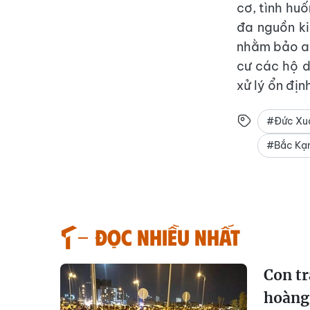
cơ, tình hu
đa nguồn ki
nhằm bảo an
cư các hộ d
xử lý ổn địn
#Đức Xu
#Bắc Kạ
Đọc nhiều nhất
Con tr
hoàng