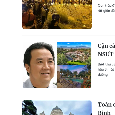
Con trâu đ
rất giận d
Cận cả
NSƯT 
Biệt thự c
hữu 3 mặt 
dưỡng.
Toàn c
Bình