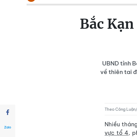
Bắc Kạn
UBND tỉnh B
về thiên tai 
Theo Công Luậ
Nhiều thán
vực tổ 4
, 