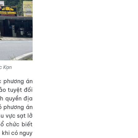
c Kạn
ác phương án
o tuyệt đối
nh quyền địa
có phương án
u vực sạt lở
tổ chức biết
 khi có nguy