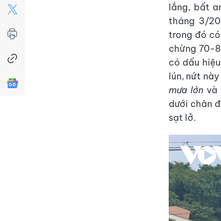
lắng, bất a
tháng 3/20
trong đó có
chừng 70-8
có dấu hiệu
lún, nứt nà
mưa lớn
và 
dưới chân đ
sạt lở.