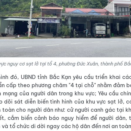
vực nguy cơ sạt lở tại tổ 4, phường Đức Xuân, thành phố Bắ
hình đó, UBND tỉnh Bắc Kạn yêu cầu triển khai c
ẩn cấp theo phương châm "4 tại chỗ" nhằm đảm bả
h mạng của người dân trong khu vực; Yêu cầu chí
 dõi sát diễn biến tình hình của khu vực sạt lở, 
toàn cho người dân như: cử người canh gác tại kh
ết, cắm biển cảnh báo nguy hiểm để người dân, 
 và tổ chức di dời ngay các hộ dân đến nơi an toàn