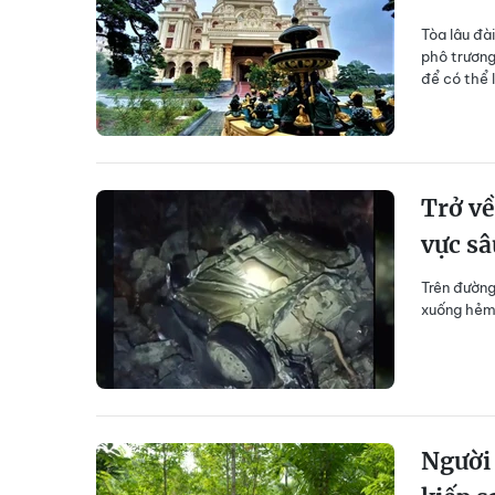
Tòa lâu đà
phô trương
để có thể 
Trở về
vực sâ
Trên đường
xuống hẻm
Người 