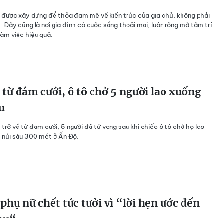
i được xây dựng để thỏa đam mê về kiến trúc của gia chủ, không phải
. Đây cũng là nơi gia đình có cuộc sống thoải mái, luôn rộng mở tâm trí
làm việc hiệu quả.
 từ đám cưới, ô tô chở 5 người lao xuống
u
 trở về từ đám cưới, 5 người đã tử vong sau khi chiếc ô tô chở họ lao
 núi sâu 300 mét ở Ấn Độ.
phụ nữ chết tức tưởi vì “lời hẹn ước đến