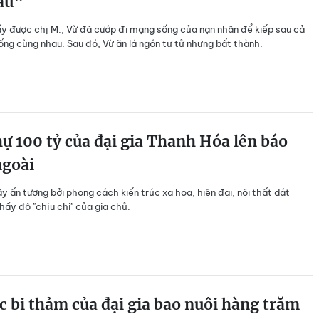
au“
ấy được chị M., Vừ đã cướp đi mạng sống của nạn nhân để kiếp sau cả
ống cùng nhau. Sau đó, Vừ ăn lá ngón tự tử nhưng bất thành.
hự 100 tỷ của đại gia Thanh Hóa lên báo
ngoài
ây ấn tượng bởi phong cách kiến trúc xa hoa, hiện đại, nội thất dát
hấy độ "chịu chi" của gia chủ.
c bi thảm của đại gia bao nuôi hàng trăm