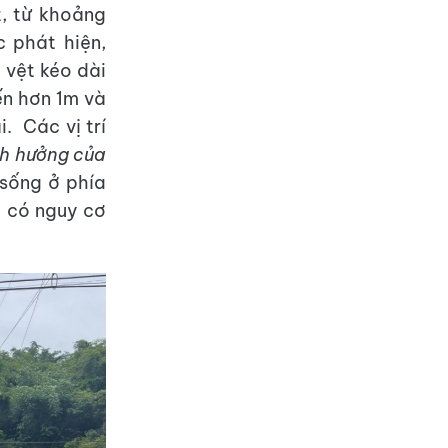
t, từ khoảng
 phát hiện,
 vệt kéo dài
n hơn 1m và
. Các vị trí
h hưởng của
sống ở phía
g có nguy cơ