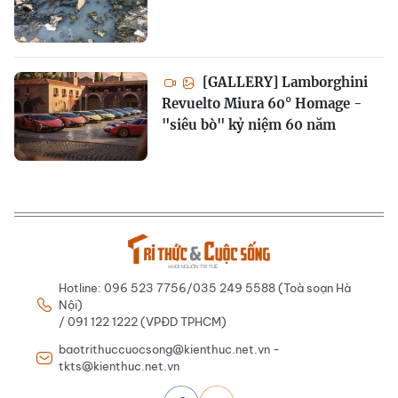
[GALLERY] Lamborghini
Revuelto Miura 60° Homage -
"siêu bò" kỷ niệm 60 năm
Hotline: 096 523 7756/035 249 5588 (Toà soạn Hà
Nội)
/ 091 122 1222 (VPĐD TPHCM)
baotrithuccuocsong@kienthuc.net.vn -
tkts@kienthuc.net.vn