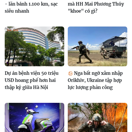
- lăn bánh 1.100 km, sạc
mà HH Mai Phương Thúy
siêu nhanh
"khoe" có gì?
Dự án bệnh viện 50 triệu
Nga bất ngờ xâm nhập
USD hoang phế hơn hai
Orikhiv, Ukraine tập hợp
thập kỷ giữa Hà Nội
lực lượng phản công