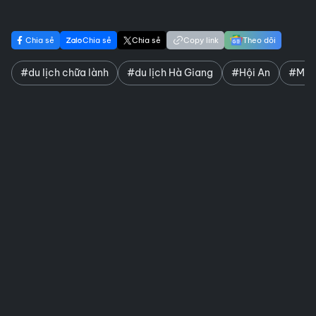
Chia sẻ
Chia sẻ
Chia sẻ
Copy link
Theo dõi
#du lịch chữa lành
#du lịch Hà Giang
#Hội An
#Mộc