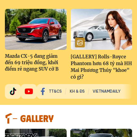
Mazda CX-5 đang giảm
[GALLERY] Rolls-Royce
đến 69 triệu đồng, khởi
Phantom hơn 68 tỷ mà HH
điểm rẻ ngang SUV cỡ B
Mai Phương Thúy "khoe"
có gì?
TT&CS
KH & ĐS
VIETNAMDAILY
GALLERY