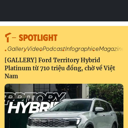
SPOTLIGHT
Gallery
Video
Podcast
Infographic
eMagazine
[GALLERY] Ford Territory Hybrid
Platinum từ 710 triệu đồng, chờ về Việt
Nam