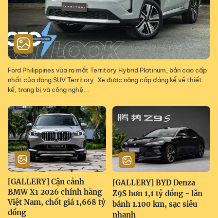
Ford Philippines vừa ra mắt Territory Hybrid Platinum, bản cao cấp
nhất của dòng SUV Territory. Xe được nâng cấp đáng kể về thiết
kế, trang bị và công nghệ...
[GALLERY] Cận cảnh
[GALLERY] BYD Denza
BMW X1 2026 chính hãng
Z9S hơn 1,1 tỷ đồng - lăn
Việt Nam, chốt giá 1,668 tỷ
bánh 1.100 km, sạc siêu
đồng
nhanh