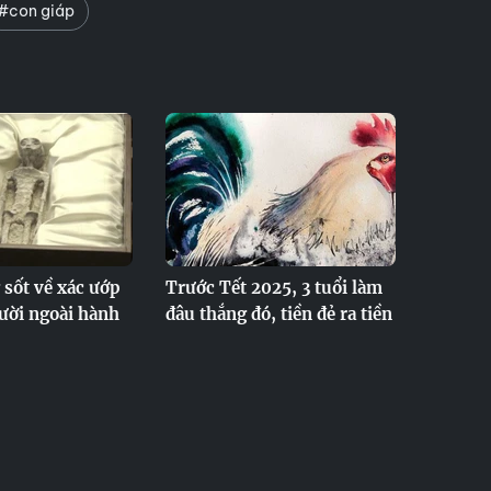
#con giáp
 sốt về xác ướp
Trước Tết 2025, 3 tuổi làm
ười ngoài hành
đâu thắng đó, tiền đẻ ra tiền