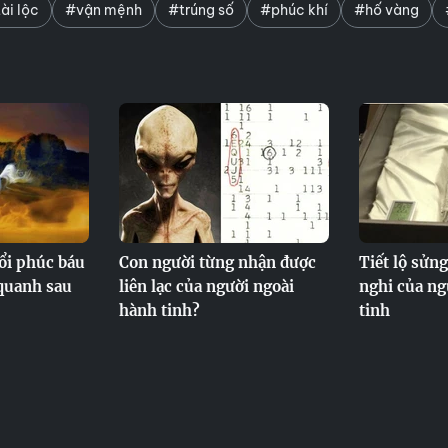
ài lộc
#vận mệnh
#trúng số
#phúc khí
#hố vàng
ổi phúc báu
Con người từng nhận được
Tiết lộ sửng
 quanh sau
liên lạc của người ngoài
nghi của ng
hành tinh?
tinh