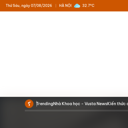
Thứ Sáu, ngày 07/08/2026
HÀ NỘI
32.7°C
Trending
Nhà Khoa học - Vusta News
Kiến thức 