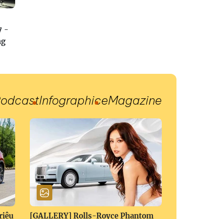
7 -
ng
odcast
Infographic
eMagazine
riệu
[GALLERY] Rolls-Royce Phantom