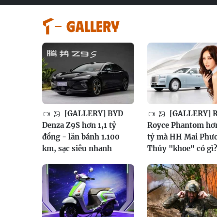
GALLERY
[GALLERY] BYD
[GALLERY] R
Denza Z9S hơn 1,1 tỷ
Royce Phantom hơ
đồng - lăn bánh 1.100
tỷ mà HH Mai Phư
km, sạc siêu nhanh
Thúy "khoe" có gì