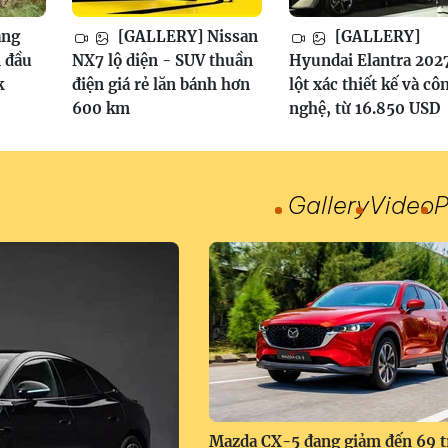
ang
[GALLERY] Nissan
[GALLERY]
 đầu
NX7 lộ diện - SUV thuần
Hyundai Elantra 202
k
điện giá rẻ lăn bánh hơn
lột xác thiết kế và cô
600 km
nghệ, từ 16.850 USD
Gallery
Video
P
Mazda CX-5 đang giảm đến 69 t