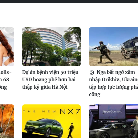
olls-
Dự án bệnh viện 50 triệu
Nga bất ngờ xâm
n 68
USD hoang phế hơn hai
nhập Orikhiv, Ukrain
ơng
thập kỷ giữa Hà Nội
tập hợp lực lượng ph
?
công