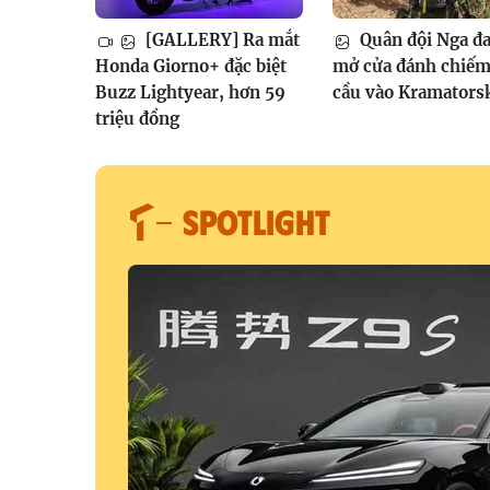
[GALLERY] Ra mắt
Quân đội Nga đ
Honda Giorno+ đặc biệt
mở cửa đánh chiếm
Buzz Lightyear, hơn 59
cầu vào Kramators
triệu đồng
SPOTLIGHT