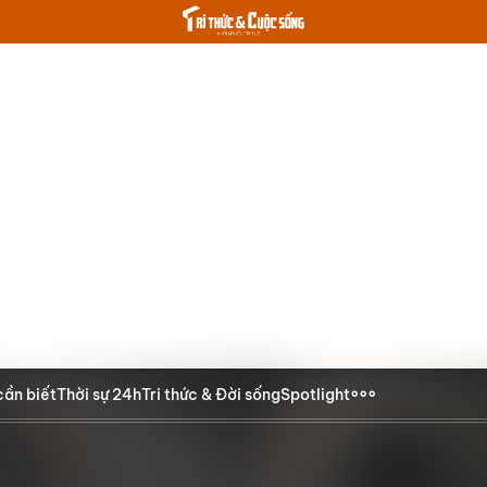
cần biết
Thời sự 24h
Tri thức & Đời sống
Spotlight