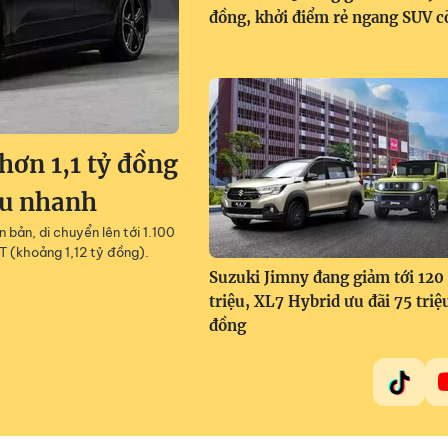
đồng, khởi điểm rẻ ngang SUV c
ơn 1,1 tỷ đồng
êu nhanh
 bản, di chuyển lên tới 1.100
T (khoảng 1,12 tỷ đồng).
Suzuki Jimny đang giảm tới 120
triệu, XL7 Hybrid ưu đãi 75 triệ
đồng