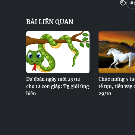
#t
BÀI LIÊN QUAN
Dự đoán ngày mới 29/10
Chúc mừng 5 tu
cho 12 con giáp: Tỵ giỏi ứng
tề tựu, tiền vây
biến
29/10