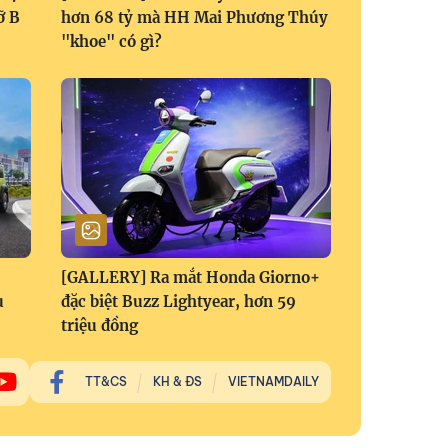
ỡ B
hơn 68 tỷ mà HH Mai Phương Thúy
"khoe" có gì?
[GALLERY] Ra mắt Honda Giorno+
u
đặc biệt Buzz Lightyear, hơn 59
triệu đồng
TT&CS
KH & ĐS
VIETNAMDAILY