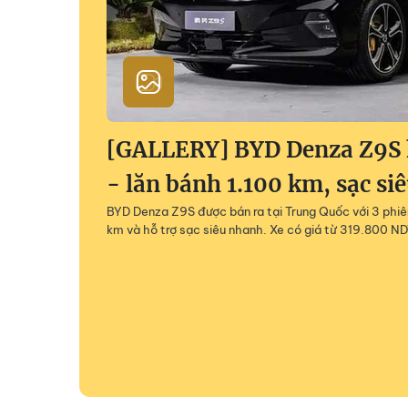
[GALLERY] BYD Denza Z9S h
- lăn bánh 1.100 km, sạc si
BYD Denza Z9S được bán ra tại Trung Quốc với 3 phiên
km và hỗ trợ sạc siêu nhanh. Xe có giá từ 319.800 ND