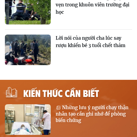
vẹn trong khuôn viên trường đại
học
Lời nói của người cha lúc say
rượu khiến bé 3 tuổi chết thảm
KIẾN THỨC CẦN BIẾT
Những lưu ý người chạy thận
nhân tạo cần ghi nhớ để phòng
biến chứng