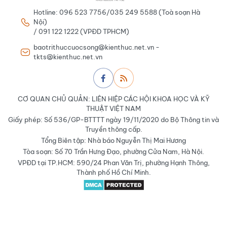
Hotline: 096 523 7756/035 249 5588 (Toà soạn Hà
Nội)
/ 091 122 1222 (VPĐD TPHCM)
baotrithuccuocsong@kienthuc.net.vn -
tkts@kienthuc.net.vn
CƠ QUAN CHỦ QUẢN: LIÊN HIỆP CÁC HỘI KHOA HỌC VÀ KỸ
THUẬT VIỆT NAM
Giấy phép: Số 536/GP-BTTTT ngày 19/11/2020 do Bộ Thông tin và
Truyền thông cấp.
Tổng Biên tập: Nhà báo Nguyễn Thị Mai Hương
Tòa soạn: Số 70 Trần Hưng Đạo, phường Cửa Nam, Hà Nội.
VPĐD tại TP.HCM: 590/24 Phan Văn Trị, phường Hạnh Thông,
Thành phố Hồ Chí Minh.