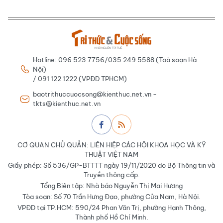
Hotline: 096 523 7756/035 249 5588 (Toà soạn Hà
Nội)
/ 091 122 1222 (VPĐD TPHCM)
baotrithuccuocsong@kienthuc.net.vn -
tkts@kienthuc.net.vn
CƠ QUAN CHỦ QUẢN: LIÊN HIỆP CÁC HỘI KHOA HỌC VÀ KỸ
THUẬT VIỆT NAM
Giấy phép: Số 536/GP-BTTTT ngày 19/11/2020 do Bộ Thông tin và
Truyền thông cấp.
Tổng Biên tập: Nhà báo Nguyễn Thị Mai Hương
Tòa soạn: Số 70 Trần Hưng Đạo, phường Cửa Nam, Hà Nội.
VPĐD tại TP.HCM: 590/24 Phan Văn Trị, phường Hạnh Thông,
Thành phố Hồ Chí Minh.