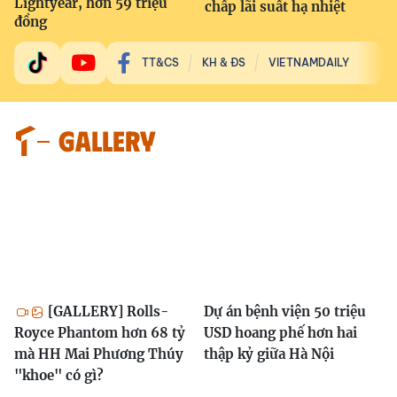
Lightyear, hơn 59 triệu
chấp lãi suất hạ nhiệt
đồng
TT&CS
KH & ĐS
VIETNAMDAILY
GALLERY
[GALLERY] Rolls-
Dự án bệnh viện 50 triệu
Royce Phantom hơn 68 tỷ
USD hoang phế hơn hai
mà HH Mai Phương Thúy
thập kỷ giữa Hà Nội
"khoe" có gì?