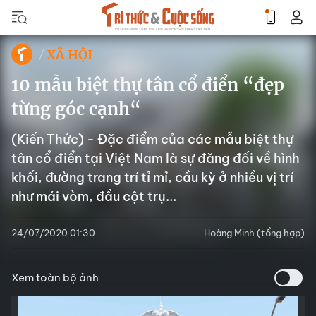
XÃ HỘI
10 mẫu biệt thự tân cổ điển “đẹp
từng góc cạnh“
(Kiến Thức) - Đặc điểm của các mẫu biệt thự
tân cổ điển tại Việt Nam là sự đăng đối về hình
khối, đường trang trí tỉ mỉ, cầu kỳ ở nhiều vị trí
như mái vòm, đầu cột trụ...
24/07/2020 01:30
Hoàng Minh (tổng hợp)
Xem toàn bộ ảnh