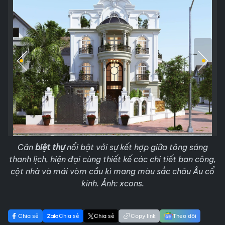
Căn
biệt thự
nổi bật với sự kết hợp giữa tông sáng
thanh lịch, hiện đại cùng thiết kế các chi tiết ban công,
cột nhà và mái vòm cầu kì mang màu sắc châu Âu cổ
kính. Ảnh: xcons.
Chia sẻ
Chia sẻ
Chia sẻ
Copy link
Theo dõi