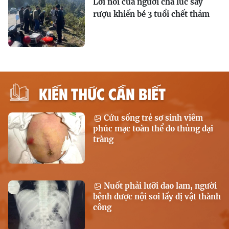
Lời nói của người cha lúc say
rượu khiến bé 3 tuổi chết thảm
KIẾN THỨC CẦN BIẾT
Cứu sống trẻ sơ sinh viêm
phúc mạc toàn thể do thủng đại
tràng
Nuốt phải lưỡi dao lam, người
bệnh được nội soi lấy dị vật thành
công