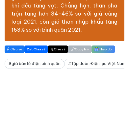
khí đều tăng vọt. Chẳng hạn, than pha
trộn tăng hơn 34-46% so với giá cùng
loại 2021; còn giá than nhập khẩu tăng
163% so với bình quân 2021.
Chia sẻ
Chia sẻ
Chia sẻ
Copy link
Theo dõi
#giá bán lẻ điện bình quân
#Tập đoàn Điện lực Việt Nam