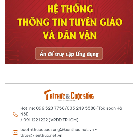
Hotline: 096 523 7756/035 249 5588 (Toà soạn Hà
Nội)
/ 091 122 1222 (VPĐD TPHCM)
baotrithuccuocsong@kienthuc.net.vn -
tkts@kienthuc.net.vn