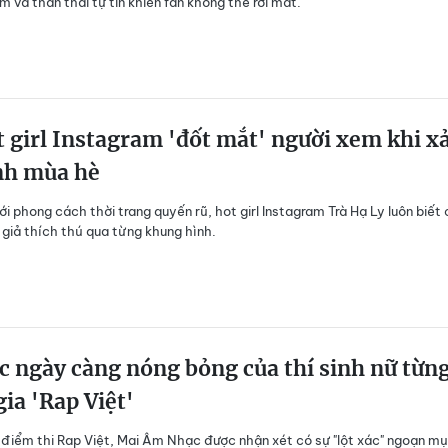
m và thần thái tự tin khiến fan không thể rời mắt.
 girl Instagram 'đốt mắt' người xem khi x
nh mùa hè
với phong cách thời trang quyến rũ, hot girl Instagram Trà Hạ Ly luôn biết
 giả thích thú qua từng khung hình.
c ngày càng nóng bỏng của thí sinh nữ từn
ia 'Rap Việt'
i điểm thi Rap Việt, Mai Âm Nhạc được nhận xét có sự "lột xác" ngoạn m