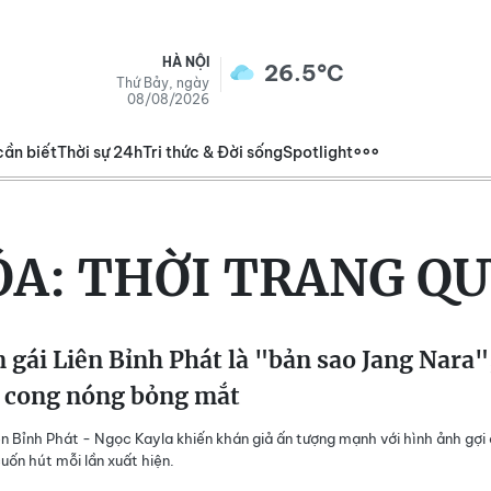
HÀ NỘI
26.5°C
Thứ Bảy, ngày
08/08/2026
cần biết
Thời sự 24h
Tri thức & Đời sống
Spotlight
ÓA:
THỜI TRANG QU
 gái Liên Bỉnh Phát là "bản sao Jang Nara"
 cong nóng bỏng mắt
ên Bỉnh Phát - Ngọc Kayla khiến khán giả ấn tượng mạnh với hình ảnh gợi
uốn hút mỗi lần xuất hiện.