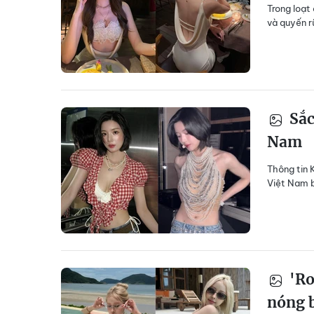
Trong loạt
và quyến r
Sắc
Nam
Thông tin 
Việt Nam b
'Ro
nóng 