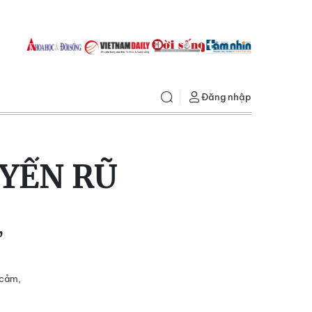
Đăng nhập
YẾN RŨ
,
 cảm,