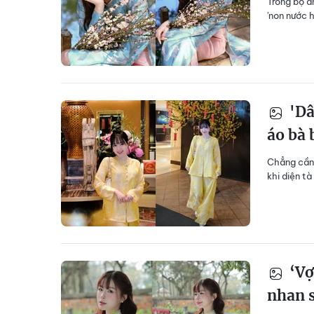
Trong bộ ả
'non nước h
'Dâ
áo bà 
Chẳng cần 
khi diện t
‘Vợ
nhan s