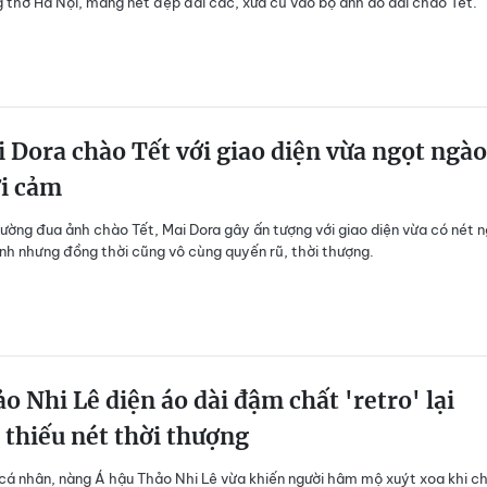
 thơ Hà Nội, mang nét đẹp đài các, xưa cũ vào bộ ảnh áo dài chào Tết.
 Dora chào Tết với giao diện vừa ngọt ngào
ợi cảm
ường đua ảnh chào Tết, Mai Dora gây ấn tượng với giao diện vừa có nét 
ính nhưng đồng thời cũng vô cùng quyến rũ, thời thượng.
o Nhi Lê diện áo dài đậm chất 'retro' lại
thiếu nét thời thượng
 cá nhân, nàng Á hậu Thảo Nhi Lê vừa khiến người hâm mộ xuýt xoa khi c