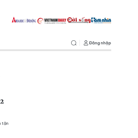
Đăng nhập
T
‘2
h tận