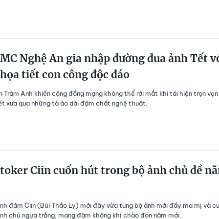
MC Nghệ An gia nhập đường đua ảnh Tết v
 họa tiết con công độc đáo
Trâm Anh khiến cộng đồng mạng không thể rời mắt khi tái hiện trọn vẹn
ết xưa qua những tà áo dài đậm chất nghệ thuật.
toker Ciin cuốn hút trong bộ ảnh chủ đề n
ình đám Ciin (Bùi Thảo Ly) mới đây vừa tung bộ ảnh mới đầy ma mị và c
ạnh chú ngựa trắng, mang đậm không khí chào đón năm mới.