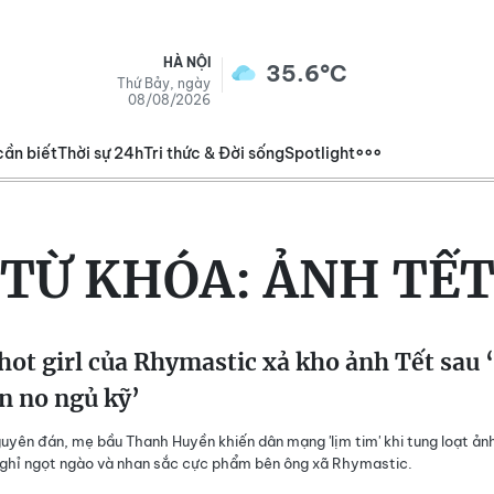
HÀ NỘI
35.6°C
Thứ Bảy, ngày
08/08/2026
cần biết
Thời sự 24h
Tri thức & Đời sống
Spotlight
TỪ KHÓA:
ẢNH TẾ
hot girl của Rhymastic xả kho ảnh Tết sau 
n no ngủ kỹ’
uyên đán, mẹ bầu Thanh Huyền khiến dân mạng 'lịm tim' khi tung loạt ản
ghỉ ngọt ngào và nhan sắc cực phẩm bên ông xã Rhymastic.