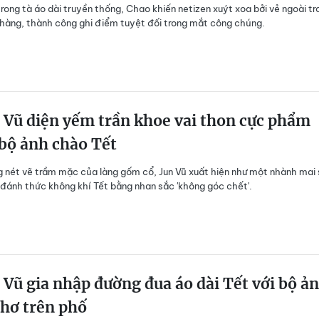
trong tà áo dài truyền thống, Chao khiến netizen xuýt xoa bởi vẻ ngoài tr
nhàng, thành công ghi điểm tuyệt đối trong mắt công chúng.
 Vũ diện yếm trần khoe vai thon cực phẩm
bộ ảnh chào Tết
 nét vẽ trầm mặc của làng gốm cổ, Jun Vũ xuất hiện như một nhành mai
đánh thức không khí Tết bằng nhan sắc 'không góc chết'.
 Vũ gia nhập đường đua áo dài Tết với bộ ả
hơ trên phố