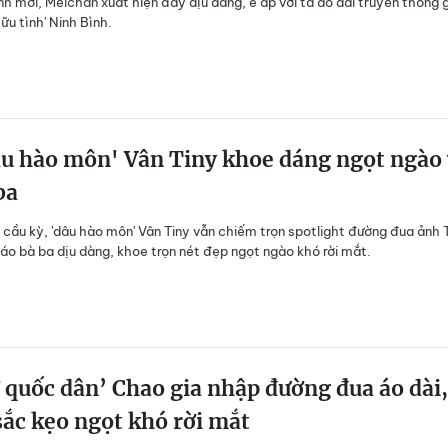
nh mới, Meichan xuất hiện đầy dịu dàng, e ấp với tà áo dài truyền thống 
ữu tình' Ninh Bình.
u hào môn' Vân Tiny khoe dáng ngọt ngào 
ba
cầu kỳ, 'dâu hào môn' Vân Tiny vẫn chiếm trọn spotlight đường đua ảnh 
à áo bà ba dịu dàng, khoe trọn nét đẹp ngọt ngào khó rời mắt.
 quốc dân’ Chao gia nhập đường đua áo dài,
ắc kẹo ngọt khó rời mắt