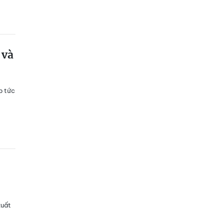
 và
p tức
xuất