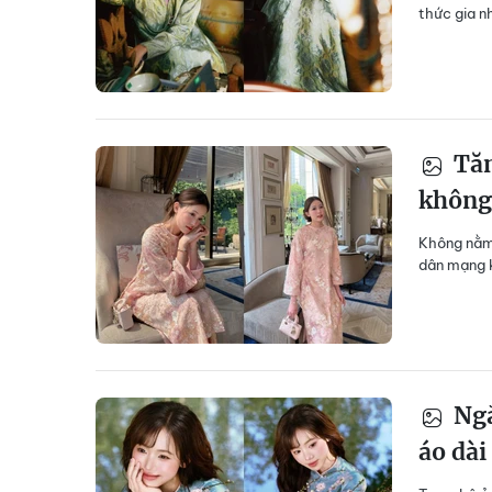
thức gia n
Tăn
không
Không nằm 
dân mạng k
Ngắ
áo dài