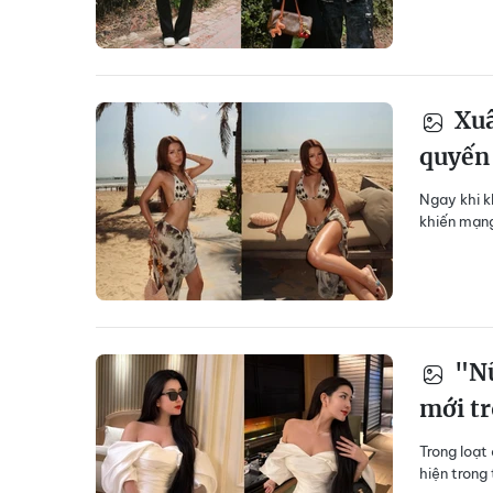
Xuâ
quyến 
Ngay khi k
khiến mạng
"Nữ
mới t
Trong loạt
hiện trong 