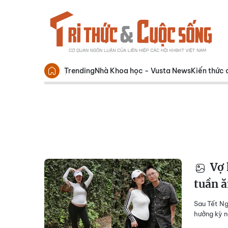
Trending
Nhà Khoa học - Vusta News
Kiến thức 
Vợ 
tuần ă
Sau Tết Ng
hưởng kỳ n