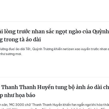
i lòng trước nhan sắc ngọt ngào của Quỳnh
 trong tà áo dài
đường đua' áo dài Tết, Quỳnh Trương khiến netizen xao xuyến trước nhan 
 như sương mai.
Thanh Thanh Huyền tung bộ ảnh áo dài c
p như họa báo
n sân, 'MC 3000 chữ' Thanh Thanh Huyền khiến fan ngẩn ngơ khi hóa thâ