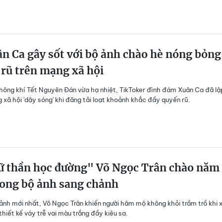
n Ca gây sốt với bộ ảnh chào hè nóng bỏng
rũ trên mạng xã hội
hông khí Tết Nguyên Đán vừa hạ nhiệt, TikToker đình đám Xuân Ca đã lậ
 xã hội 'dậy sóng' khi đăng tải loạt khoảnh khắc đầy quyến rũ.
 thần học đường" Võ Ngọc Trân chào năm
rong bộ ảnh sang chảnh
 ảnh mới nhất, Võ Ngọc Trân khiến người hâm mộ không khỏi trầm trồ khi 
thiết kế váy trễ vai màu trắng đầy kiêu sa.