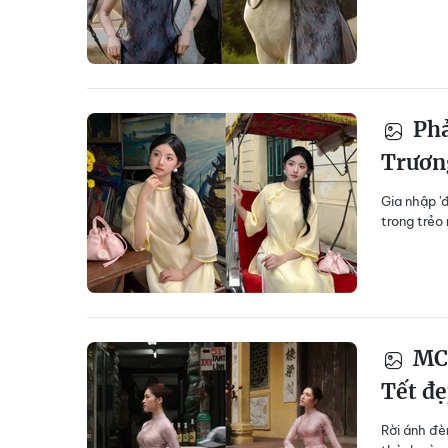
Phả
Trương
Gia nhập '
trong trẻo
MC 
Tết đẹ
Rời ánh đè