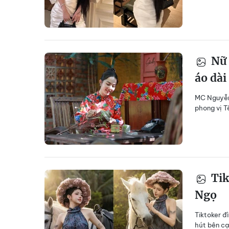
Nữ 
áo dài
MC Nguyễn 
phong vị T
Tik
Ngọ
Tiktoker đ
hút bên c