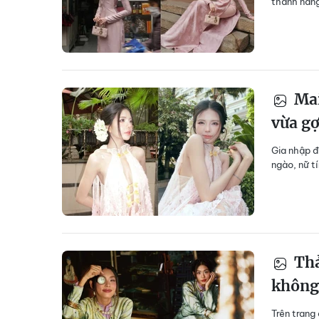
thành nàng
Mai
vừa g
Gia nhập đ
ngào, nữ t
Thả
không 
Trên trang