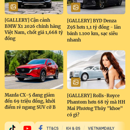
[GALLERY] Cận cảnh
[GALLERY] BYD Denza
BMW X1 2026 chính hãng
Z9S hơn 1,1 tỷ đồng - lăn
Việt Nam, chốt giá 1,668 tỷ
bánh 1.100 km, sạc siêu
đồng
nhanh
Mazda CX-5 đang giảm
[GALLERY] Rolls-Royce
đến 69 triệu đồng, khởi
Phantom hơn 68 tỷ mà HH
điểm rẻ ngang SUV cỡ B
Mai Phương Thúy "khoe"
có gì?
TT&CS
KH & ĐS
VIETNAMDAILY