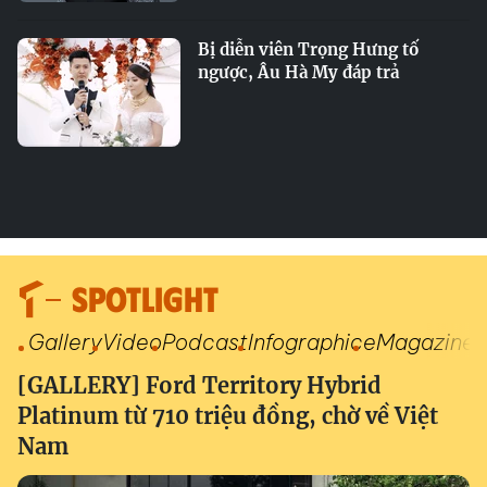
Bị diễn viên Trọng Hưng tố
ngược, Âu Hà My đáp trả
SPOTLIGHT
Gallery
Video
Podcast
Infographic
eMagazine
[GALLERY] Ford Territory Hybrid
Platinum từ 710 triệu đồng, chờ về Việt
Nam