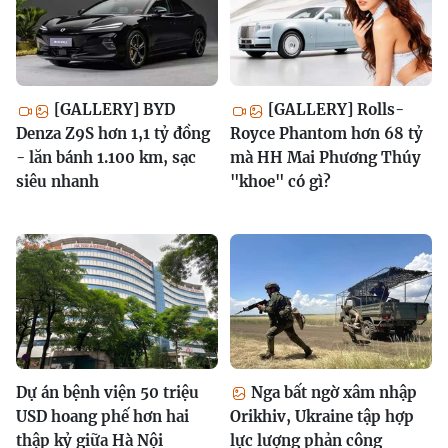
[GALLERY] BYD
[GALLERY] Rolls-
Denza Z9S hơn 1,1 tỷ đồng
Royce Phantom hơn 68 tỷ
- lăn bánh 1.100 km, sạc
mà HH Mai Phương Thúy
siêu nhanh
"khoe" có gì?
Dự án bệnh viện 50 triệu
Nga bất ngờ xâm nhập
USD hoang phế hơn hai
Orikhiv, Ukraine tập hợp
thập kỷ giữa Hà Nội
lực lượng phản công