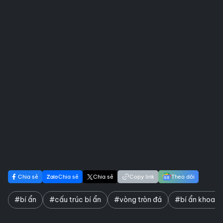
Chia sẻ
Chia sẻ
Chia sẻ
Copy link
Theo dõi
#bí ẩn
#cấu trúc bí ẩn
#vòng tròn đá
#bí ẩn khoa h