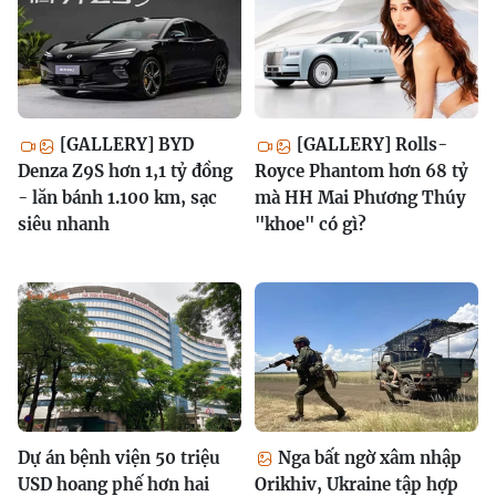
[GALLERY] BYD
[GALLERY] Rolls-
Denza Z9S hơn 1,1 tỷ đồng
Royce Phantom hơn 68 tỷ
- lăn bánh 1.100 km, sạc
mà HH Mai Phương Thúy
siêu nhanh
"khoe" có gì?
Dự án bệnh viện 50 triệu
Nga bất ngờ xâm nhập
USD hoang phế hơn hai
Orikhiv, Ukraine tập hợp