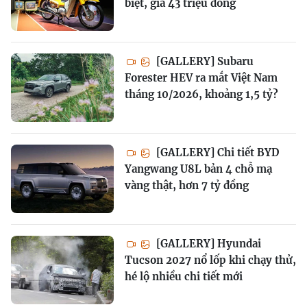
biệt, giá 43 triệu đồng
[GALLERY] Subaru
Forester HEV ra mắt Việt Nam
tháng 10/2026, khoảng 1,5 tỷ?
[GALLERY] Chi tiết BYD
Yangwang U8L bản 4 chỗ mạ
vàng thật, hơn 7 tỷ đồng
[GALLERY] Hyundai
Tucson 2027 nổ lốp khi chạy thử,
hé lộ nhiều chi tiết mới