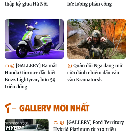
thập kỷ giữa Hà Nội
lực lượng phản công
[GALLERY] Ra mắt
Quân đội Nga đang mở
Honda Giorno+ đặc biệt
cửa đánh chiếm đầu cầu
Buzz Lightyear, hơn 59
vào Kramatorsk
triệu đồng
GALLERY MỚI NHẤT
[GALLERY] Ford Territory
Hybrid Platinum từ 710 triệu