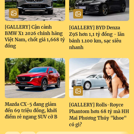
[GALLERY] Cận cảnh
[GALLERY] BYD Denza
BMW X1 2026 chính hãng
Z9S hơn 1,1 tỷ đồng - lăn
Việt Nam, chốt giá 1,668 tỷ
bánh 1.100 km, sạc siêu
đồng
nhanh
Mazda CX-5 đang giảm
[GALLERY] Rolls-Royce
đến 69 triệu đồng, khởi
Phantom hơn 68 tỷ mà HH
điểm rẻ ngang SUV cỡ B
Mai Phương Thúy "khoe"
có gì?