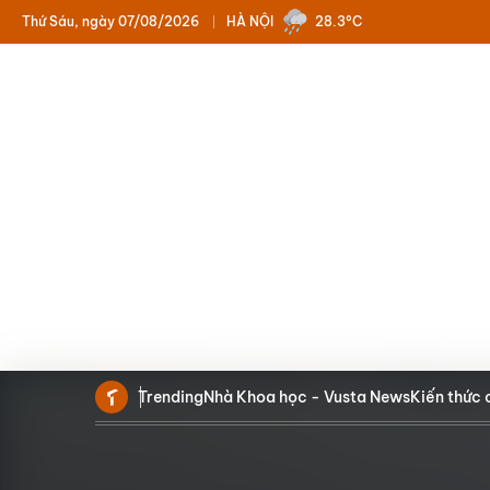
Thứ Sáu, ngày 07/08/2026
HÀ NỘI
28.3°C
Trending
Nhà Khoa học - Vusta News
Kiến thức 