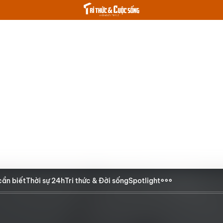
cần biết
Thời sự 24h
Tri thức & Đời sống
Spotlight