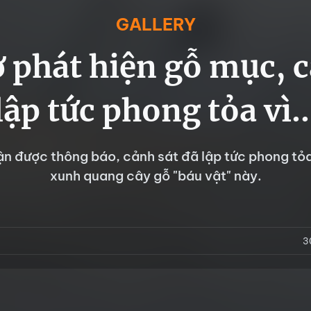
GALLERY
 phát hiện gỗ mục, 
lập tức phong tỏa vì..
ận được thông báo, cảnh sát đã lập tức phong tỏa
xunh quang cây gỗ "báu vật" này.
3