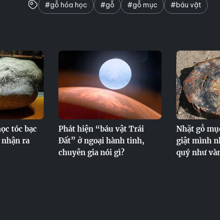
#gỗ hóa học
#gỗ
#gỗ mục
#báu vật
ọc tóc bạc
Phát hiện “báu vật Trái
Nhặt gỗ mụ
 nhận ra
Đất” ở ngoại hành tinh,
giật mình n
chuyên gia nói gì?
quý như và