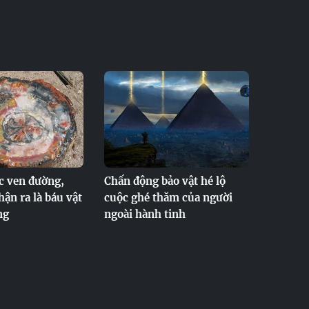
c ven đường,
Chấn động bảo vật hé lộ
hận ra là báu vật
cuộc ghé thăm của người
ng
ngoài hành tinh