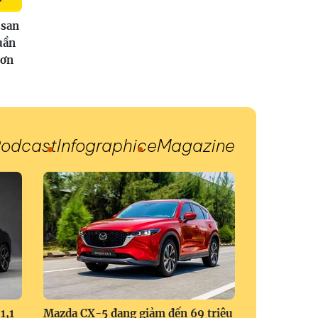
san
uần
hơn
odcast
Infographic
eMagazine
1,1
Mazda CX-5 đang giảm đến 69 triệu