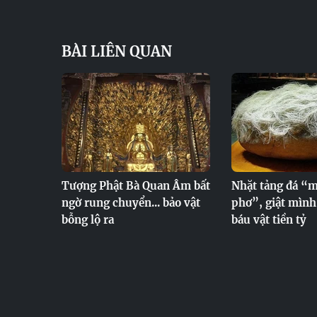
BÀI LIÊN QUAN
Tượng Phật Bà Quan Âm bất
Nhặt tảng đá “m
ngờ rung chuyển... bảo vật
phơ”, giật mình
bỗng lộ ra
báu vật tiền tỷ