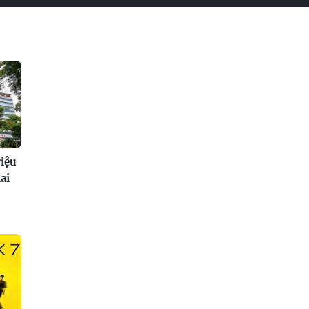
riệu
ai