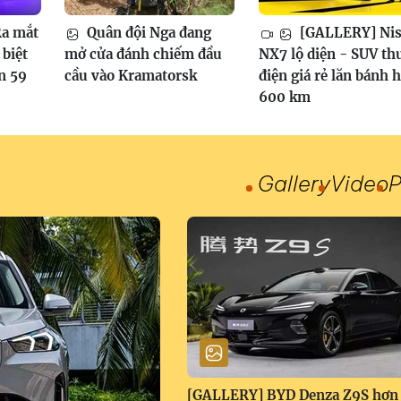
a mắt
Quân đội Nga đang
[GALLERY] Nis
biệt
mở cửa đánh chiếm đầu
NX7 lộ diện - SUV th
n 59
cầu vào Kramatorsk
điện giá rẻ lăn bánh 
600 km
Gallery
Video
P
[GALLERY] BYD Denza Z9S hơn 