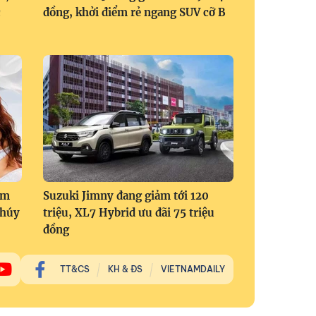
c
đồng, khởi điểm rẻ ngang SUV cỡ B
om
Suzuki Jimny đang giảm tới 120
Thúy
triệu, XL7 Hybrid ưu đãi 75 triệu
đồng
TT&CS
KH & ĐS
VIETNAMDAILY