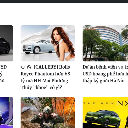
BYD
[GALLERY] Rolls-
Dự án bệnh viện 50 t
tỷ
Royce Phantom hơn 68
USD hoang phế hơn h
100
tỷ mà HH Mai Phương
thập kỷ giữa Hà Nội
Thúy "khoe" có gì?