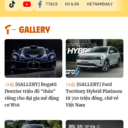
TT&CS
KH & ĐS
VIETNAMDAILY
GALLERY
[GALLERY] Bugatti
[GALLERY] Ford
Destrier triệu đô "thửa"
Territory Hybrid Platinum
riêng cho đại gia mê động
từ 710 triệu đồng, chờ về
cơ W16
Việt Nam