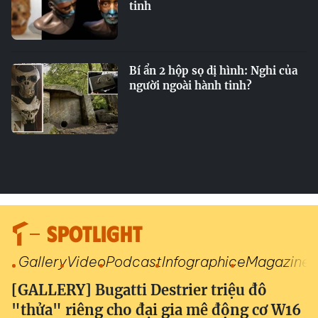
tinh
Bí ẩn 2 hộp sọ dị hình: Nghi của
người ngoài hành tinh?
SPOTLIGHT
Gallery
Video
Podcast
Infographic
eMagazine
[GALLERY] Bugatti Destrier triệu đô
"thửa" riêng cho đại gia mê động cơ W16