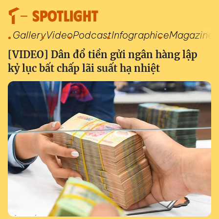
SPOTLIGHT
Gallery
Video
Podcast
Infographic
eMagazine
[VIDEO] Dân đổ tiền gửi ngân hàng lập
kỷ lục bất chấp lãi suất hạ nhiệt