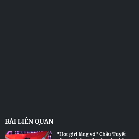
BÀI LIÊN QUAN
"Hot girl làng võ" Châu Tuyết