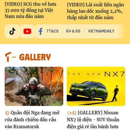
[VIDEO] SCG thu về hơn
[VIDEO] Lãi suất liên ngân
37.000 tỷ đồng tại Việt
hàng lao dốc xuống 2,2%,
Nam nửa đầu năm
thấp nhất từ đầu năm
TT&CS
KH & ĐS
VIETNAMDAILY
GALLERY
Quân đội Nga đang mở
[GALLERY] Nissan
cửa đánh chiếm đầu cầu
NX7 lộ diện - SUV thuần
vào Kramatorsk
điện giá rẻ lăn bánh hơn