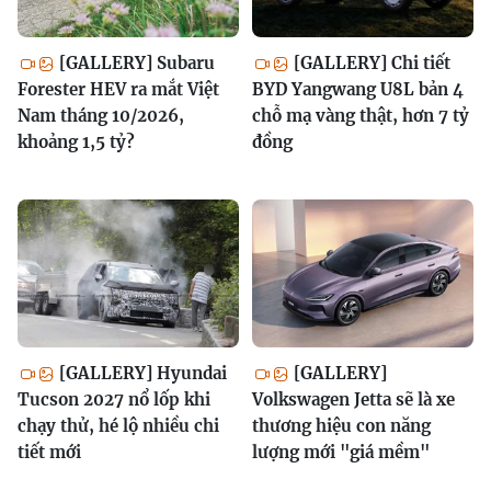
[GALLERY] Subaru
[GALLERY] Chi tiết
Forester HEV ra mắt Việt
BYD Yangwang U8L bản 4
Nam tháng 10/2026,
chỗ mạ vàng thật, hơn 7 tỷ
khoảng 1,5 tỷ?
đồng
[GALLERY] Hyundai
[GALLERY]
Tucson 2027 nổ lốp khi
Volkswagen Jetta sẽ là xe
chạy thử, hé lộ nhiều chi
thương hiệu con năng
tiết mới
lượng mới "giá mềm"