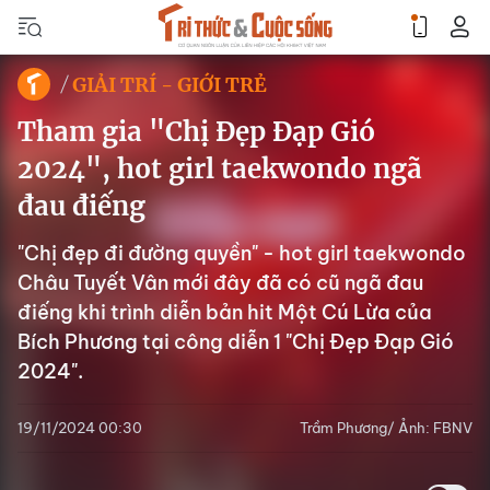
GIẢI TRÍ - GIỚI TRẺ
Tham gia "Chị Đẹp Đạp Gió
2024", hot girl taekwondo ngã
đau điếng
"Chị đẹp đi đường quyền" - hot girl taekwondo
Châu Tuyết Vân mới đây đã có cũ ngã đau
điếng khi trình diễn bản hit Một Cú Lừa của
Bích Phương tại công diễn 1 "Chị Đẹp Đạp Gió
2024".
19/11/2024 00:30
Trầm Phương/ Ảnh: FBNV