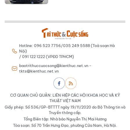
Hotline: 096 523 7756/035 249 5588 (Toà soạn Hà
Nội)
/ 091 122 1222 (VPĐD TPHCM)
baotrithuccuocsong@kienthuc.net.vn -
tkts@kienthuc.net.vn
CƠ QUAN CHỦ QUẢN: LIÊN HIỆP CÁC HỘI KHOA HỌC VÀ KỸ
THUẬT VIỆT NAM
Giấy phép: Số 536/GP-BTTTT ngày 19/11/2020 do Bộ Thông tin và
Truyền thông cấp.
Tổng Biên tập: Nhà báo Nguyễn Thị Mai Hương
Tòa soạn: Số 70 Trần Hưng Đạo, phường Cửa Nam, Hà Nội.