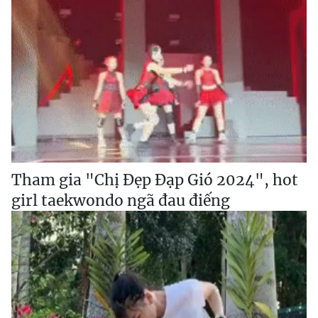
Tham gia "Chị Đẹp Đạp Gió 2024", hot
girl taekwondo ngã đau điếng