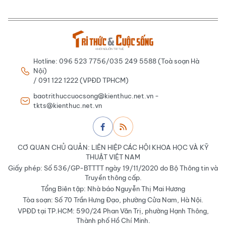
Hotline: 096 523 7756/035 249 5588 (Toà soạn Hà
Nội)
/ 091 122 1222 (VPĐD TPHCM)
baotrithuccuocsong@kienthuc.net.vn -
tkts@kienthuc.net.vn
CƠ QUAN CHỦ QUẢN: LIÊN HIỆP CÁC HỘI KHOA HỌC VÀ KỸ
THUẬT VIỆT NAM
Giấy phép: Số 536/GP-BTTTT ngày 19/11/2020 do Bộ Thông tin và
Truyền thông cấp.
Tổng Biên tập: Nhà báo Nguyễn Thị Mai Hương
Tòa soạn: Số 70 Trần Hưng Đạo, phường Cửa Nam, Hà Nội.
VPĐD tại TP.HCM: 590/24 Phan Văn Trị, phường Hạnh Thông,
Thành phố Hồ Chí Minh.