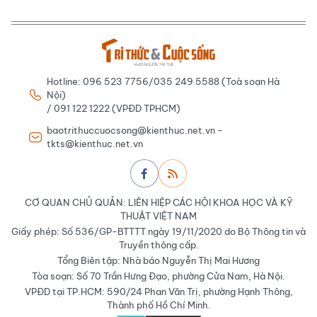
Hotline: 096 523 7756/035 249 5588 (Toà soạn Hà
Nội)
/ 091 122 1222 (VPĐD TPHCM)
baotrithuccuocsong@kienthuc.net.vn -
tkts@kienthuc.net.vn
CƠ QUAN CHỦ QUẢN: LIÊN HIỆP CÁC HỘI KHOA HỌC VÀ KỸ
THUẬT VIỆT NAM
Giấy phép: Số 536/GP-BTTTT ngày 19/11/2020 do Bộ Thông tin và
Truyền thông cấp.
Tổng Biên tập: Nhà báo Nguyễn Thị Mai Hương
Tòa soạn: Số 70 Trần Hưng Đạo, phường Cửa Nam, Hà Nội.
VPĐD tại TP.HCM: 590/24 Phan Văn Trị, phường Hạnh Thông,
Thành phố Hồ Chí Minh.