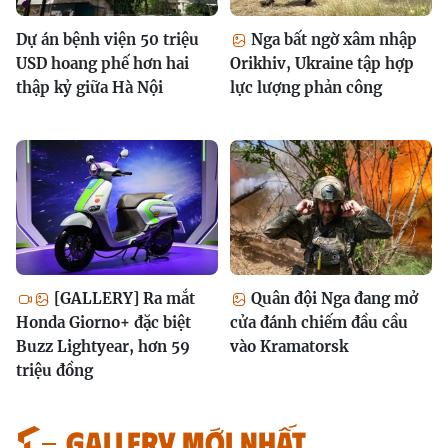
Dự án bệnh viện 50 triệu
Nga bất ngờ xâm nhập
USD hoang phế hơn hai
Orikhiv, Ukraine tập hợp
thập kỷ giữa Hà Nội
lực lượng phản công
[GALLERY] Ra mắt
Quân đội Nga đang mở
Honda Giorno+ đặc biệt
cửa đánh chiếm đầu cầu
Buzz Lightyear, hơn 59
vào Kramatorsk
triệu đồng
GALLERY MỚI NHẤT