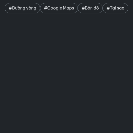
#Đường vòng
#Google Maps
#Bản đồ
#Tại sao