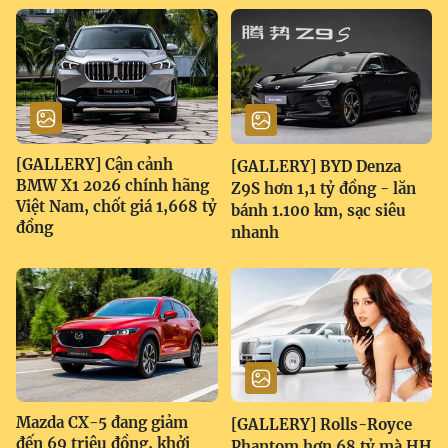
[GALLERY] Cận cảnh
[GALLERY] BYD Denza
BMW X1 2026 chính hãng
Z9S hơn 1,1 tỷ đồng - lăn
Việt Nam, chốt giá 1,668 tỷ
bánh 1.100 km, sạc siêu
đồng
nhanh
Mazda CX-5 đang giảm
[GALLERY] Rolls-Royce
đến 69 triệu đồng, khởi
Phantom hơn 68 tỷ mà HH