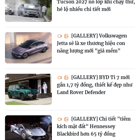
Tucson 2027 nổ lốp khi chạy thử,
hé lộ nhiều chi tiết mới
[GALLERY] Volkswagen
Jetta sẽ là xe thương hiệu con
năng lượng mới "giá mềm"
[GALLERY] BYD Ti 7 mới
gần 1,7 tỷ đồng, thiết kế đẹp như
Land Rover Defender
[GALLERY] Chi tiết "tiêm
kích mặt đất" Hennessey
Blackbird hơn 65 tỷ đồng