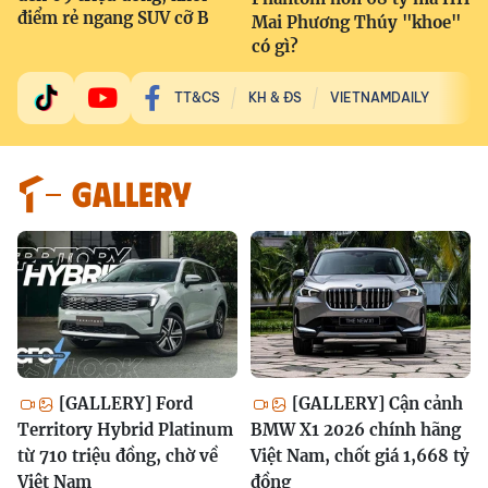
điểm rẻ ngang SUV cỡ B
Mai Phương Thúy "khoe"
có gì?
TT&CS
KH & ĐS
VIETNAMDAILY
GALLERY
[GALLERY] Ford
[GALLERY] Cận cảnh
Territory Hybrid Platinum
BMW X1 2026 chính hãng
từ 710 triệu đồng, chờ về
Việt Nam, chốt giá 1,668 tỷ
Việt Nam
đồng