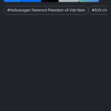
#Volkswagen Teramont President về Việt Nam
#SUV chủ t