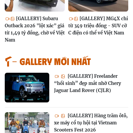
[GALLERY] Subaru
[GALLERY] MG4X chỉ
Outback 2026 "lột xác" giá
từ 349 triệu đồng - SUV cỡ
từ 1,49 tỷ đồng, chờ về Việt
C điện có thể về Việt Nam
Nam
GALLERY MỚI NHẤT
[GALLERY] Freelander
“hồi sinh” đẹp mắt nhờ Chery
Jaguar Land Rover (CJLR)
[GALLERY] Hàng trăm ôtô,
xe máy cổ tụ hội tại Vietnam
Scooters Fest 2026