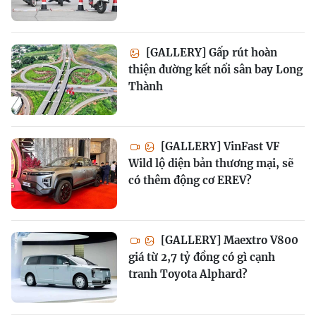
[GALLERY] Gấp rút hoàn
thiện đường kết nối sân bay Long
Thành
[GALLERY] VinFast VF
Wild lộ diện bản thương mại, sẽ
có thêm động cơ EREV?
[GALLERY] Maextro V800
giá từ 2,7 tỷ đồng có gì cạnh
tranh Toyota Alphard?