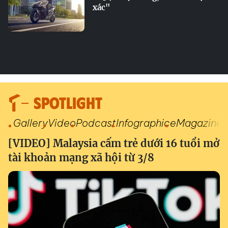
xác"
SPOTLIGHT
Gallery
Video
Podcast
Infographic
eMagazine
[VIDEO] Malaysia cấm trẻ dưới 16 tuổi mở
tài khoản mạng xã hội từ 3/8