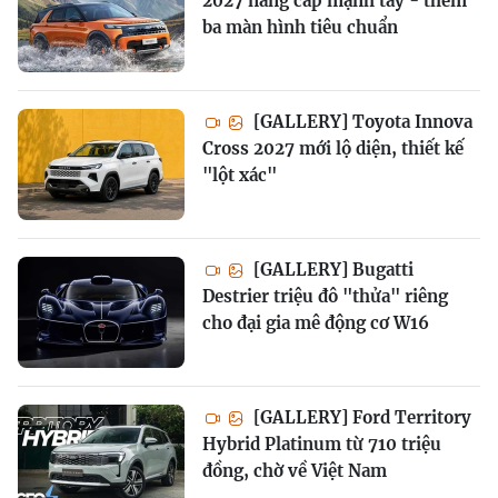
2027 nâng cấp mạnh tay - thêm
ba màn hình tiêu chuẩn
[GALLERY] Toyota Innova
Cross 2027 mới lộ diện, thiết kế
"lột xác"
[GALLERY] Bugatti
Destrier triệu đô "thửa" riêng
cho đại gia mê động cơ W16
[GALLERY] Ford Territory
Hybrid Platinum từ 710 triệu
đồng, chờ về Việt Nam