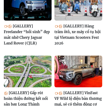
[GALLERY]
[GALLERY] Hàng
Freelander “hồi sinh” đẹp
trăm ôtô, xe máy cổ tụ hội
mắt nhờ Chery Jaguar
tại Vietnam Scooters Fest
Land Rover (CJLR)
2026
[GALLERY] Gấp rút
[GALLERY] VinFast
hoàn thiện đường kết nối
VF Wild lộ diện bản thương
sân bay Long Thành
mại, sẽ có thêm động cơ