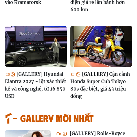
vào Kramatorsk
điện giá rẻ lăn bánh hơn
600 km
[GALLERY] Hyundai
[GALLERY] Cận cảnh
Elantra 2027 - lột xác thiết
Honda Super Cub Tokyo
kế và công nghệ, từ 16.850
80s đặc biệt, giá 43 triệu
USD
đồng
GALLERY MỚI NHẤT
[GALLERY] Rolls-Royce