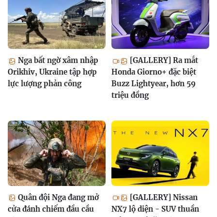
Nga bất ngờ xâm nhập
[GALLERY] Ra mắt
Orikhiv, Ukraine tập hợp
Honda Giorno+ đặc biệt
lực lượng phản công
Buzz Lightyear, hơn 59
triệu đồng
Quân đội Nga đang mở
[GALLERY] Nissan
cửa đánh chiếm đầu cầu
NX7 lộ diện - SUV thuần