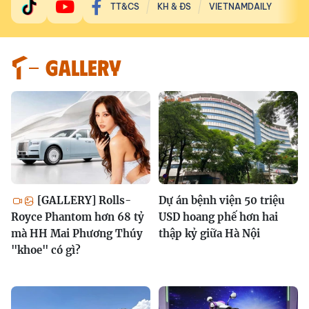
TT&CS
KH & ĐS
VIETNAMDAILY
GALLERY
[GALLERY] Rolls-
Dự án bệnh viện 50 triệu
Royce Phantom hơn 68 tỷ
USD hoang phế hơn hai
mà HH Mai Phương Thúy
thập kỷ giữa Hà Nội
"khoe" có gì?