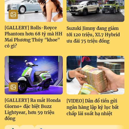
[GALLERY] Rolls-Royce
Suzuki Jimny đang giảm
Phantom hơn 68 tỷ mà HH
tới 120 triệu, XL7 Hybrid
Mai Phương Thúy "khoe"
ưu đãi 75 triệu đồng
có gì?
[GALLERY] Ra mắt Honda
[VIDEO] Dân đổ tiền gửi
Giorno+ đặc biệt Buzz
ngân hàng lập kỷ lục bất
Lightyear, hơn 59 triệu
chấp lãi suất hạ nhiệt
đồng