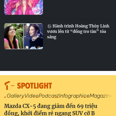
Hành trình Hoàng Thùy Linh
vươn lên từ “đống tro tàn” tỏa
sáng
SPOTLIGHT
Gallery
Video
Podcast
Infographic
eMagazine
Mazda CX-5 đang giảm đến 69 triệu
đồng, khởi điểm rẻ ngang SUV cỡ B