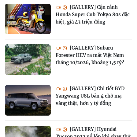
[GALLERY] Cận cảnh
Honda Super Cub Tokyo 80s đặc
biệt, giá 43 triệu đồng
[GALLERY] Subaru
Forester HEV ra mắt Việt Nam
tháng 10/2026, khoảng 1,5 tỷ?
[GALLERY] Chi tiết BYD
Yangwang U8L bản 4 chỗ mạ
vàng thật, hơn 7 tỷ đồng
[GALLERY] Hyundai
Tucson 2027 nổ lốp khi chạy thử,