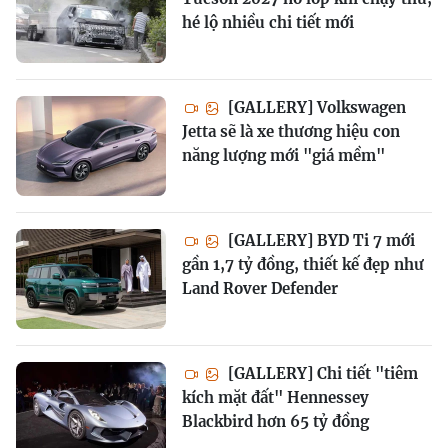
hé lộ nhiều chi tiết mới
[GALLERY] Volkswagen
Jetta sẽ là xe thương hiệu con
năng lượng mới "giá mềm"
[GALLERY] BYD Ti 7 mới
gần 1,7 tỷ đồng, thiết kế đẹp như
Land Rover Defender
[GALLERY] Chi tiết "tiêm
kích mặt đất" Hennessey
Blackbird hơn 65 tỷ đồng