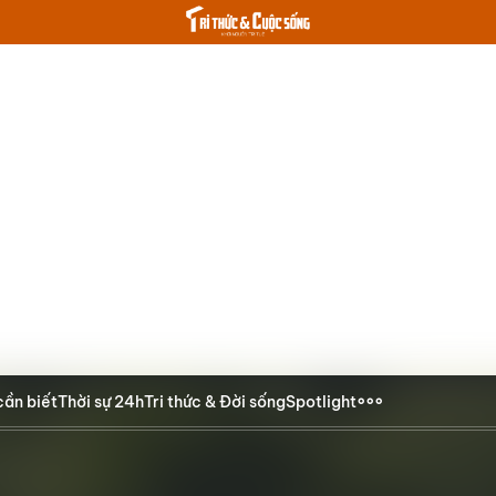
cần biết
Thời sự 24h
Tri thức & Đời sống
Spotlight