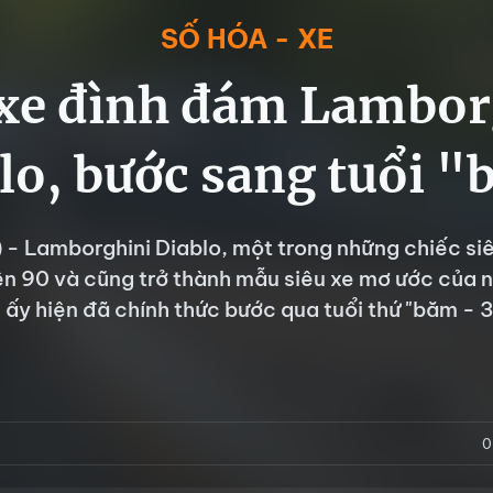
SỐ HÓA - XE
 xe đình đám Lambor
lo, bước sang tuổi 
 - Lamborghini Diablo, một trong những chiếc siê
ên 90 và cũng trở thành mẫu siêu xe mơ ước của 
i ấy hiện đã chính thức bước qua tuổi thứ "băm - 3
0