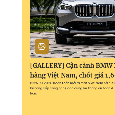
[GALLERY] Cận cảnh BMW 
hãng Việt Nam, chốt giá 1,
BMW X1 2026 hoàn toàn mới ra mắt Việt Nam sở hữu 
lái nâng cấp công nghệ cao cùng hệ thống an toàn AD
hơn.