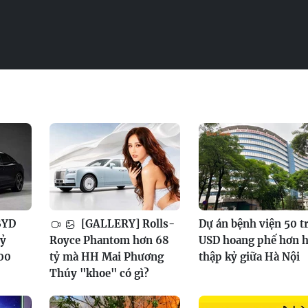
BYD
[GALLERY] Rolls-
Dự án bệnh viện 50 t
tỷ
Royce Phantom hơn 68
USD hoang phế hơn h
100
tỷ mà HH Mai Phương
thập kỷ giữa Hà Nội
Thúy "khoe" có gì?