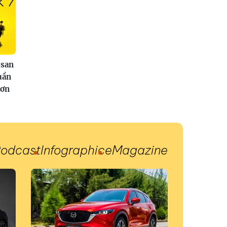
san
uần
hơn
odcast
Infographic
eMagazine