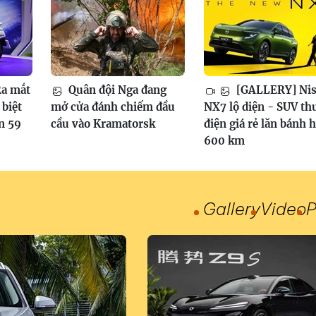
a mắt
Quân đội Nga đang
[GALLERY] Nis
biệt
mở cửa đánh chiếm đầu
NX7 lộ diện - SUV th
n 59
cầu vào Kramatorsk
điện giá rẻ lăn bánh 
600 km
Gallery
Video
P