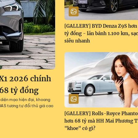
[GALLERY] BYD Denza Z9S hơn 
tỷ đồng - lăn bánh 1.100 km, sạ
siêu nhanh
X1 2026 chính
668 tỷ đồng
diện mạo hiện đại, khoang
AS tương tự đổi thủ giá cao
[GALLERY] Rolls-Royce Phant
hơn 68 tỷ mà HH Mai Phương 
"khoe" có gì?