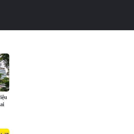
riệu
ai