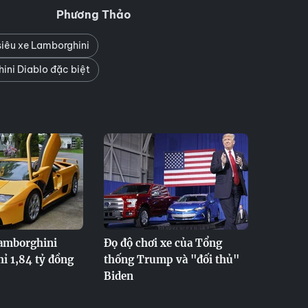
Phương Thảo
iêu xe Lamborghini
ni Diablo đặc biệt
Lamborghini
Đọ độ chơi xe của Tổng
hỉ 1,84 tỷ đồng
thống Trump và "đối thủ"
Biden