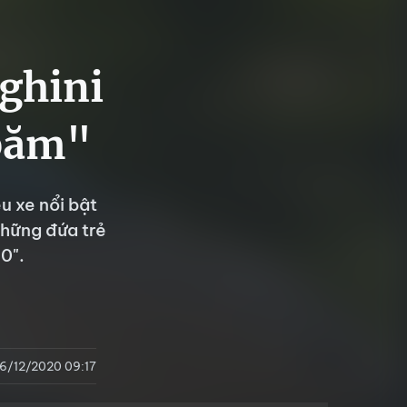
ghini
"băm"
u xe nổi bật
những đứa trẻ
0".
6/12/2020 09:17