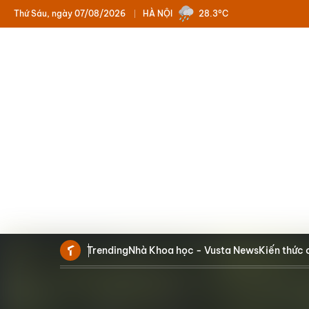
Thứ Sáu, ngày 07/08/2026
HÀ NỘI
28.3°C
Trending
Nhà Khoa học - Vusta News
Kiến thức 