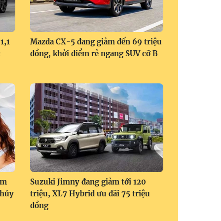
1,1
Mazda CX-5 đang giảm đến 69 triệu
c
đồng, khởi điểm rẻ ngang SUV cỡ B
om
Suzuki Jimny đang giảm tới 120
Thúy
triệu, XL7 Hybrid ưu đãi 75 triệu
đồng