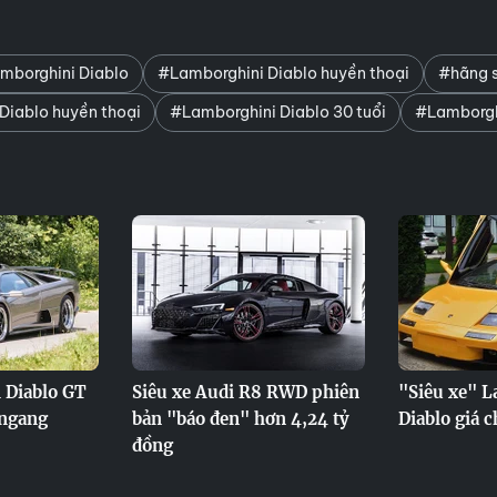
amborghini Diablo
#Lamborghini Diablo huyền thoại
#hãng s
Diablo huyền thoại
#Lamborghini Diablo 30 tuổi
#Lamborghi
 Diablo GT
Siêu xe Audi R8 RWD phiên
"Siêu xe" 
 ngang
bản "báo đen" hơn 4,24 tỷ
Diablo giá c
đồng