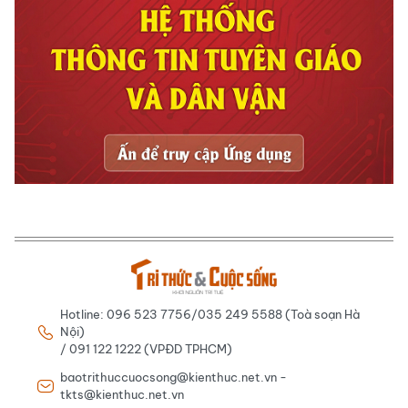
Hotline: 096 523 7756/035 249 5588 (Toà soạn Hà
Nội)
/ 091 122 1222 (VPĐD TPHCM)
baotrithuccuocsong@kienthuc.net.vn -
tkts@kienthuc.net.vn