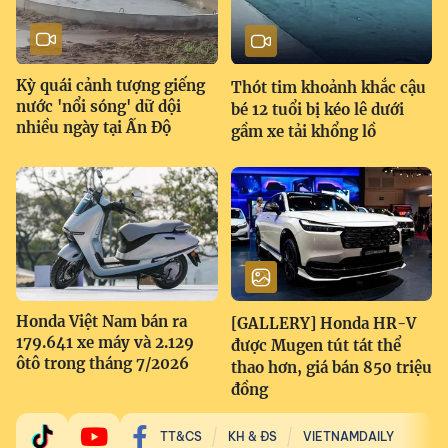
Kỳ quái cảnh tượng giếng
Thót tim khoảnh khắc cậu
nước 'nổi sóng' dữ dội
bé 12 tuổi bị kéo lê dưới
nhiều ngày tại Ấn Độ
gầm xe tải khổng lồ
Honda Việt Nam bán ra
[GALLERY] Honda HR-V
179.641 xe máy và 2.129
được Mugen tút tát thể
ôtô trong tháng 7/2026
thao hơn, giá bán 850 triệu
đồng
TT&CS
KH & ĐS
VIETNAMDAILY