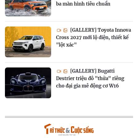
ba màn hình tiêu chuẩn
[GALLERY] Toyota Innova
Cross 2027 mới lộ diện, thiết kế
"lột xác"
[GALLERY] Bugatti
Destrier triệu đô "thửa" riêng
cho đại gia mê động cơ W16