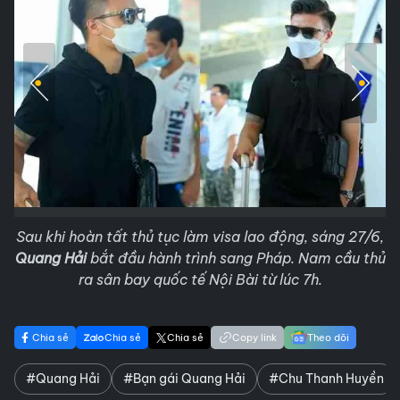
Sau khi hoàn tất thủ tục làm visa lao động, sáng 27/6,
Quang Hải
bắt đầu hành trình sang Pháp. Nam cầu thủ
ra sân bay quốc tế Nội Bài từ lúc 7h.
Chia sẻ
Chia sẻ
Chia sẻ
Copy link
Theo dõi
#Quang Hải
#Bạn gái Quang Hải
#Chu Thanh Huyền