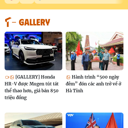
GALLERY
[GALLERY] Honda
Hành trình “500 ngày
HR-V được Mugen tút tát
đêm” đón các anh trở về ở
thể thao hơn, giá bán 850
Hà Tĩnh
triệu đồng