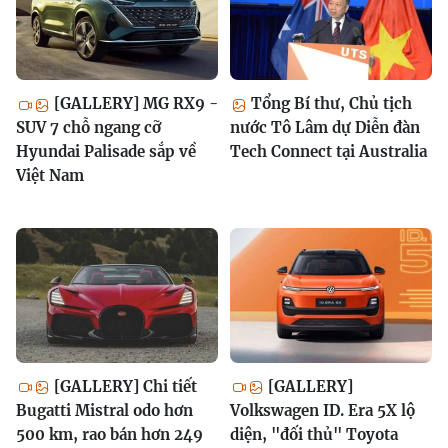
[GALLERY] MG RX9 -
Tổng Bí thư, Chủ tịch
SUV 7 chỗ ngang cỡ
nước Tô Lâm dự Diễn đàn
Hyundai Palisade sắp về
Tech Connect tại Australia
Việt Nam
[GALLERY] Chi tiết
[GALLERY]
Bugatti Mistral odo hơn
Volkswagen ID. Era 5X lộ
500 km, rao bán hơn 249
diện, "đối thủ" Toyota