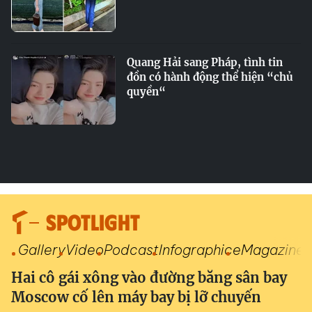
Quang Hải sang Pháp, tình tin
đồn có hành động thể hiện “chủ
quyền“
SPOTLIGHT
Gallery
Video
Podcast
Infographic
eMagazine
Hai cô gái xông vào đường băng sân bay
Moscow cố lên máy bay bị lỡ chuyến