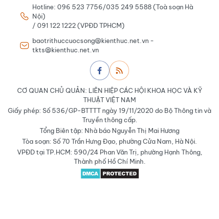
Hotline: 096 523 7756/035 249 5588 (Toà soạn Hà
Nội)
/ 091 122 1222 (VPĐD TPHCM)
baotrithuccuocsong@kienthuc.net.vn -
tkts@kienthuc.net.vn
CƠ QUAN CHỦ QUẢN: LIÊN HIỆP CÁC HỘI KHOA HỌC VÀ KỸ
THUẬT VIỆT NAM
Giấy phép: Số 536/GP-BTTTT ngày 19/11/2020 do Bộ Thông tin và
Truyền thông cấp.
Tổng Biên tập: Nhà báo Nguyễn Thị Mai Hương
Tòa soạn: Số 70 Trần Hưng Đạo, phường Cửa Nam, Hà Nội.
VPĐD tại TP.HCM: 590/24 Phan Văn Trị, phường Hạnh Thông,
Thành phố Hồ Chí Minh.