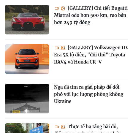
[GALLERY] Chi tiết Bugatti
Mistral odo hơn 500 km, rao bán
hơn 249 tỷ đồng
[GALLERY] Volkswagen ID.
Era 5X lộ diện, "đối thủ" Toyota
RAV4 và Honda CR-V
Nga đã tìm ra giải pháp để đối
phó với lực lượng phòng không
Ukraine
Thực tế hạ tầng bãi đỗ,