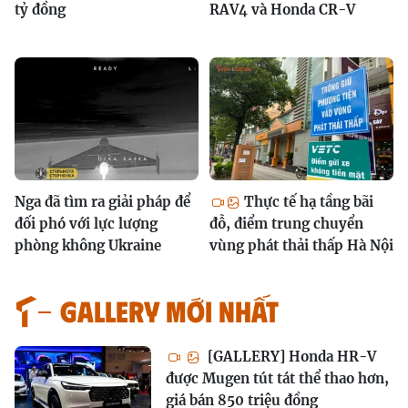
tỷ đồng
RAV4 và Honda CR-V
Nga đã tìm ra giải pháp để
Thực tế hạ tầng bãi
đối phó với lực lượng
đỗ, điểm trung chuyển
phòng không Ukraine
vùng phát thải thấp Hà Nội
GALLERY MỚI NHẤT
[GALLERY] Honda HR-V
được Mugen tút tát thể thao hơn,
giá bán 850 triệu đồng