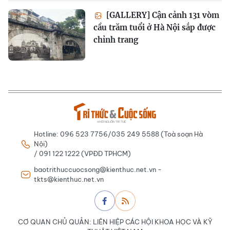
[GALLERY] Cận cảnh 131 vòm
cầu trăm tuổi ở Hà Nội sắp được
chỉnh trang
Hotline: 096 523 7756/035 249 5588 (Toà soạn Hà
Nội)
/ 091 122 1222 (VPĐD TPHCM)
baotrithuccuocsong@kienthuc.net.vn -
tkts@kienthuc.net.vn
CƠ QUAN CHỦ QUẢN: LIÊN HIỆP CÁC HỘI KHOA HỌC VÀ KỸ