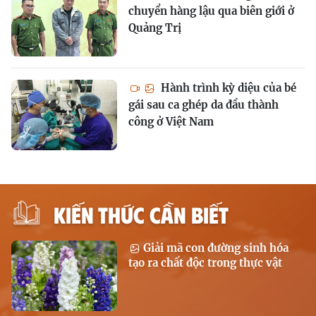
chuyển hàng lậu qua biên giới ở
Quảng Trị
Hành trình kỳ diệu của bé
gái sau ca ghép da đầu thành
công ở Việt Nam
KIẾN THỨC CẦN BIẾT
Giải mã con đường sinh hóa
tạo ra chất độc trong thực vật