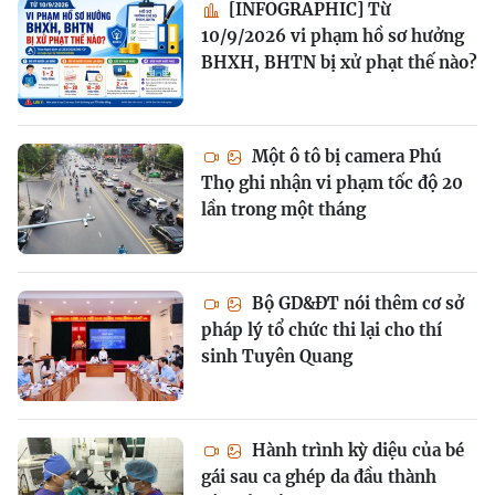
[INFOGRAPHIC] Từ
10/9/2026 vi phạm hồ sơ hưởng
BHXH, BHTN bị xử phạt thế nào?
Một ô tô bị camera Phú
Thọ ghi nhận vi phạm tốc độ 20
lần trong một tháng
Bộ GD&ĐT nói thêm cơ sở
pháp lý tổ chức thi lại cho thí
sinh Tuyên Quang
Hành trình kỳ diệu của bé
gái sau ca ghép da đầu thành