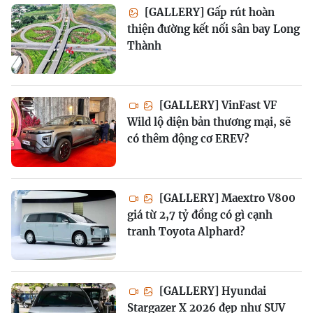
[GALLERY] Gấp rút hoàn
thiện đường kết nối sân bay Long
Thành
[GALLERY] VinFast VF
Wild lộ diện bản thương mại, sẽ
có thêm động cơ EREV?
[GALLERY] Maextro V800
giá từ 2,7 tỷ đồng có gì cạnh
tranh Toyota Alphard?
[GALLERY] Hyundai
Stargazer X 2026 đẹp như SUV