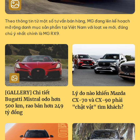
Theo thông tin từ một số tư vấn bán hàng, MG đang lên kế hoạch
mở rộng danh mục sản phẩm tại Việt Nam với loạt xe mới, đáng
chú ý nhất chính là MG RX9.
[GALLERY] Chi tiết
Lý do nào khiến Mazda
Bugatti Mistral odo hơn
CX-70 và CX-90 phải
500 km, rao bán hơn 249
"chật vật" tìm khách?
tỷ đồng