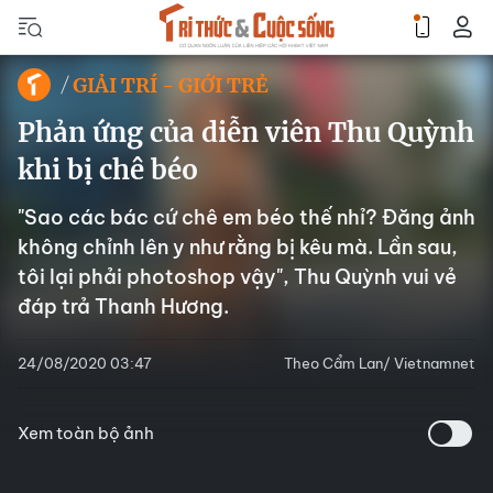
GIẢI TRÍ - GIỚI TRẺ
Phản ứng của diễn viên Thu Quỳnh
khi bị chê béo
"Sao các bác cứ chê em béo thế nhỉ? Đăng ảnh
không chỉnh lên y như rằng bị kêu mà. Lần sau,
tôi lại phải photoshop vậy", Thu Quỳnh vui vẻ
đáp trả Thanh Hương.
24/08/2020 03:47
Theo Cẩm Lan/ Vietnamnet
Xem toàn bộ ảnh