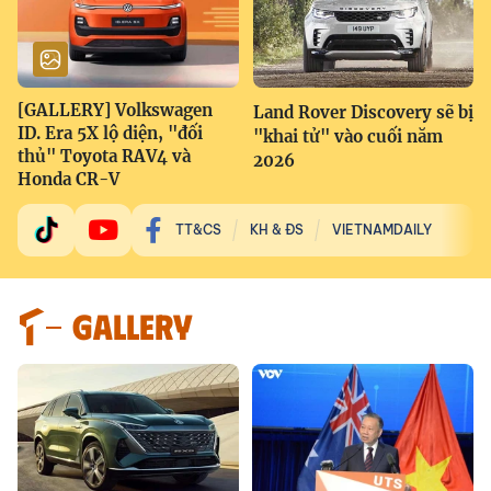
[GALLERY] Volkswagen
Land Rover Discovery sẽ bị
ID. Era 5X lộ diện, "đối
"khai tử" vào cuối năm
thủ" Toyota RAV4 và
2026
Honda CR-V
TT&CS
KH & ĐS
VIETNAMDAILY
GALLERY