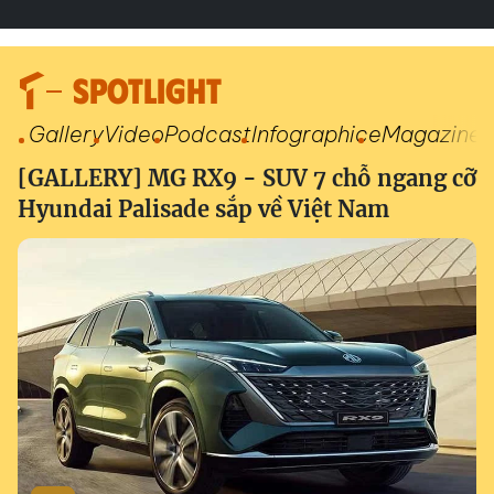
SPOTLIGHT
Gallery
Video
Podcast
Infographic
eMagazine
[GALLERY] MG RX9 - SUV 7 chỗ ngang cỡ
Hyundai Palisade sắp về Việt Nam