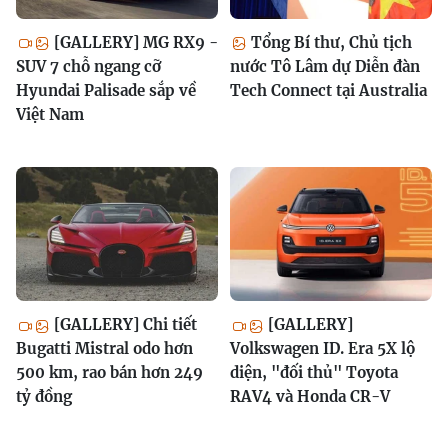
[GALLERY] MG RX9 -
Tổng Bí thư, Chủ tịch
SUV 7 chỗ ngang cỡ
nước Tô Lâm dự Diễn đàn
Hyundai Palisade sắp về
Tech Connect tại Australia
Việt Nam
[GALLERY] Chi tiết
[GALLERY]
Bugatti Mistral odo hơn
Volkswagen ID. Era 5X lộ
500 km, rao bán hơn 249
diện, "đối thủ" Toyota
tỷ đồng
RAV4 và Honda CR-V