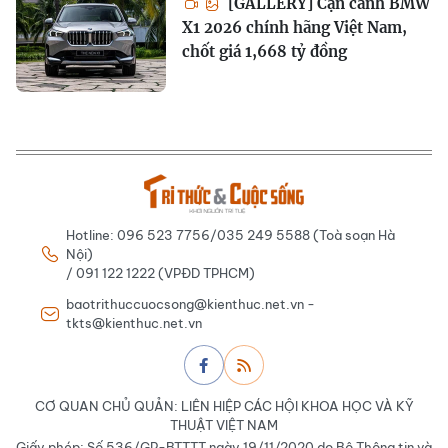
[GALLERY] Cận cảnh BMW
X1 2026 chính hãng Việt Nam,
chốt giá 1,668 tỷ đồng
Hotline: 096 523 7756/035 249 5588 (Toà soạn Hà
Nội)
/ 091 122 1222 (VPĐD TPHCM)
baotrithuccuocsong@kienthuc.net.vn -
tkts@kienthuc.net.vn
CƠ QUAN CHỦ QUẢN: LIÊN HIỆP CÁC HỘI KHOA HỌC VÀ KỸ
THUẬT VIỆT NAM
Giấy phép: Số 536/GP-BTTTT ngày 19/11/2020 do Bộ Thông tin và