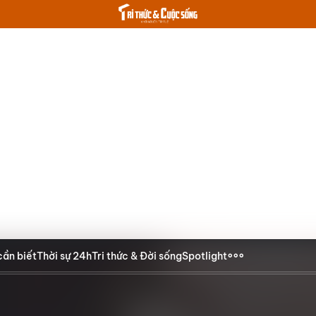
cần biết
Thời sự 24h
Tri thức & Đời sống
Spotlight