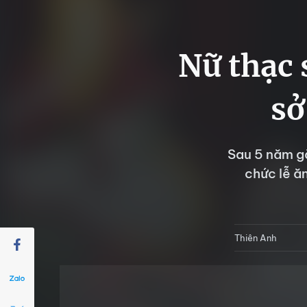
Nữ thạc 
sở
Sau 5 năm gắ
chức lễ ă
Thiên Anh