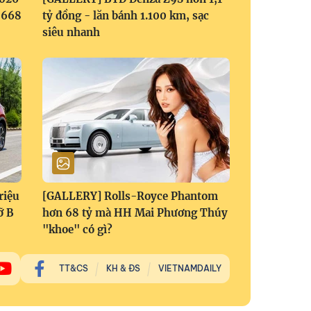
1,668
tỷ đồng - lăn bánh 1.100 km, sạc
siêu nhanh
riệu
[GALLERY] Rolls-Royce Phantom
ỡ B
hơn 68 tỷ mà HH Mai Phương Thúy
"khoe" có gì?
TT&CS
KH & ĐS
VIETNAMDAILY