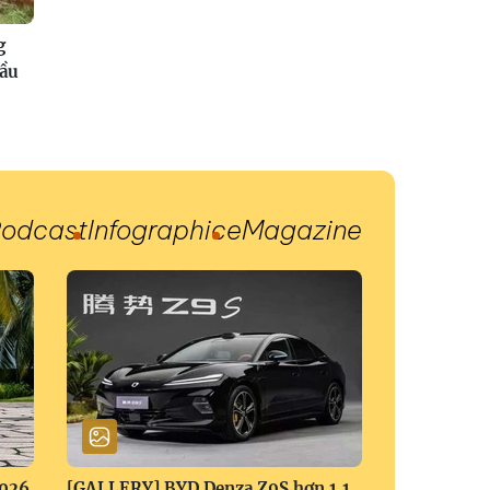
g
đầu
odcast
Infographic
eMagazine
2026
[GALLERY] BYD Denza Z9S hơn 1,1