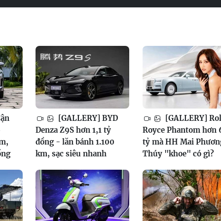
Cận
[GALLERY] BYD
[GALLERY] Rol
6
Denza Z9S hơn 1,1 tỷ
Royce Phantom hơn 
am,
đồng - lăn bánh 1.100
tỷ mà HH Mai Phươn
ồng
km, sạc siêu nhanh
Thúy "khoe" có gì?