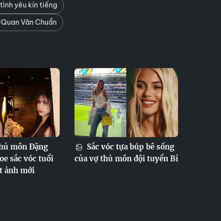
ình yêu kín tiếng
Quan Văn Chuẩn
thủ môn Đặng
Sắc vóc tựa búp bê sống
e sắc vóc tuổi
của vợ thủ môn đội tuyển Bỉ
ạt ảnh mới