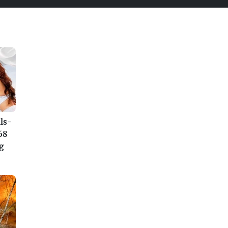
ls-
68
g