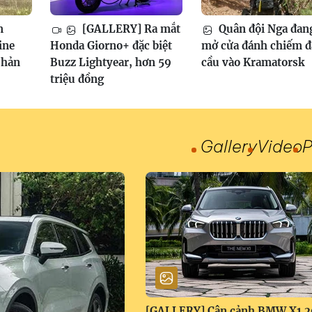
m
[GALLERY] Ra mắt
Quân đội Nga đan
ine
Honda Giorno+ đặc biệt
mở cửa đánh chiếm 
phản
Buzz Lightyear, hơn 59
cầu vào Kramatorsk
triệu đồng
Gallery
Video
P
[GALLERY] Cận cảnh BMW X1 