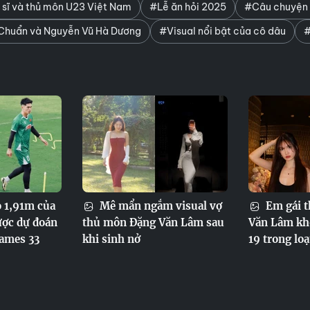
 sĩ và thủ môn U23 Việt Nam
#Lễ ăn hỏi 2025
#Câu chuyện t
Chuẩn và Nguyễn Vũ Hà Dương
#Visual nổi bật của cô dâu
#
 1,91m của
Mê mẩn ngắm visual vợ
Em gái 
ược dự đoán
thủ môn Đặng Văn Lâm sau
Văn Lâm kho
Games 33
khi sinh nở
19 trong lo