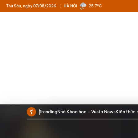
Thứ Sáu, ngày 07/08/2026
HÀ NỘI
25.7°C
Trending
Nhà Khoa học - Vusta News
Kiến thức 