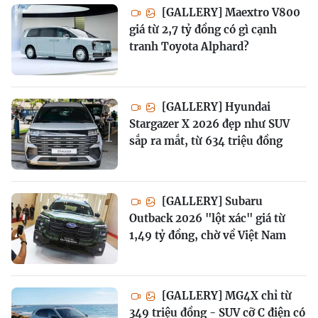
[GALLERY] Maextro V800
giá từ 2,7 tỷ đồng có gì cạnh
tranh Toyota Alphard?
[GALLERY] Hyundai
Stargazer X 2026 đẹp như SUV
sắp ra mắt, từ 634 triệu đồng
[GALLERY] Subaru
Outback 2026 "lột xác" giá từ
1,49 tỷ đồng, chờ về Việt Nam
[GALLERY] MG4X chỉ từ
349 triệu đồng - SUV cỡ C điện có