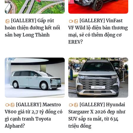
[GALLERY] Gấp rút
[GALLERY] VinFast
hoàn thiện đường kết nối
VF Wild lộ diện bản thương
sân bay Long Thành
mại, sẽ có thêm động cơ
EREV?
[GALLERY] Maextro
[GALLERY] Hyundai
V800 giá từ 2,7 tỷ đồng có
Stargazer X 2026 đẹp như
gì cạnh tranh Toyota
SUV sắp ra mắt, từ 634
Alphard?
triệu đồng