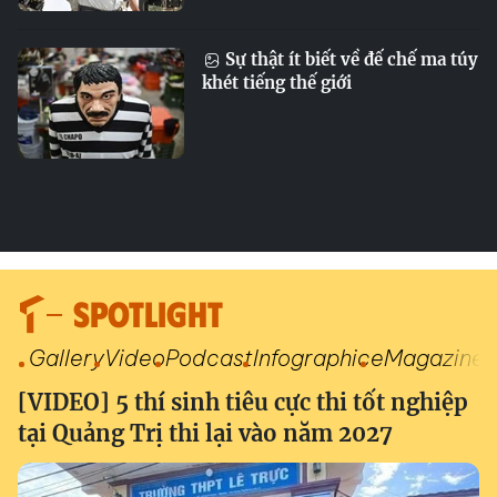
Sự thật ít biết về đế chế ma túy
khét tiếng thế giới
SPOTLIGHT
Gallery
Video
Podcast
Infographic
eMagazine
[VIDEO] 5 thí sinh tiêu cực thi tốt nghiệp
tại Quảng Trị thi lại vào năm 2027