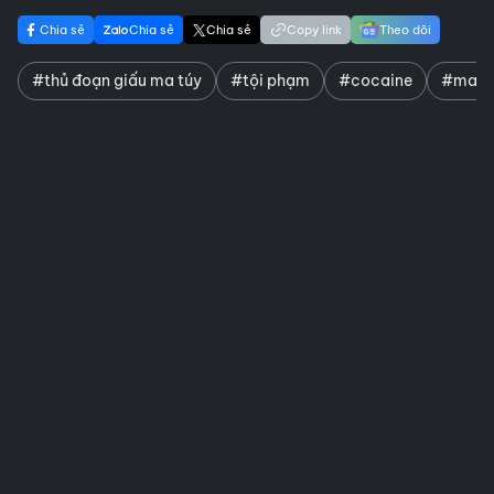
Chia sẻ
Chia sẻ
Chia sẻ
Copy link
Theo dõi
#thủ đoạn giấu ma túy
#tội phạm
#cocaine
#ma t