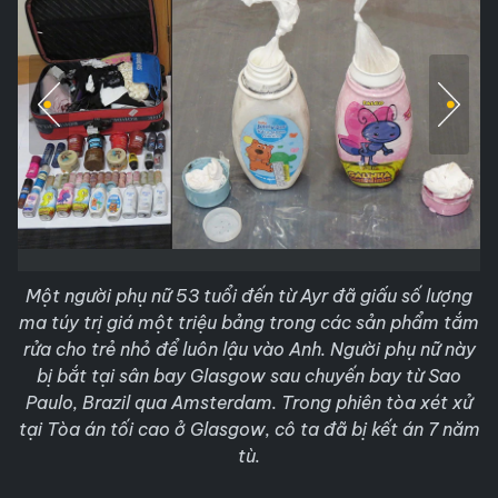
Một người phụ nữ 53 tuổi đến từ Ayr đã giấu số lượng
ma túy
trị giá một triệu bảng trong các sản phẩm tắm
rửa cho trẻ nhỏ để luôn lậu vào Anh. Người phụ nữ này
bị bắt tại sân bay Glasgow sau chuyến bay từ Sao
Paulo, Brazil qua Amsterdam. Trong phiên tòa xét xử
tại Tòa án tối cao ở Glasgow, cô ta đã bị kết án 7 năm
tù.