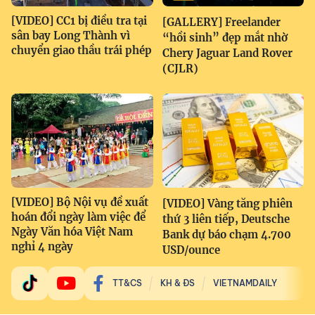
[VIDEO] CC1 bị điều tra tại
[GALLERY] Freelander
sân bay Long Thành vì
“hồi sinh” đẹp mắt nhờ
chuyển giao thầu trái phép
Chery Jaguar Land Rover
(CJLR)
[VIDEO] Bộ Nội vụ đề xuất
[VIDEO] Vàng tăng phiên
hoán đổi ngày làm việc để
thứ 3 liên tiếp, Deutsche
Ngày Văn hóa Việt Nam
Bank dự báo chạm 4.700
nghỉ 4 ngày
USD/ounce
TT&CS
KH & ĐS
VIETNAMDAILY