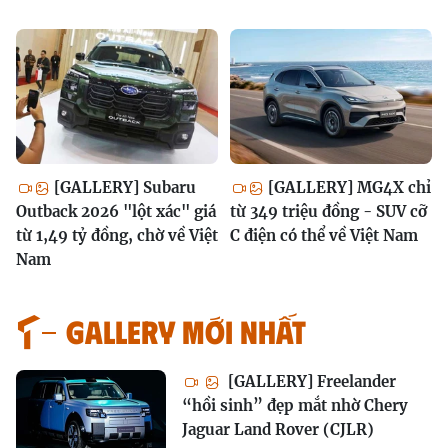
[GALLERY] Subaru
[GALLERY] MG4X chỉ
Outback 2026 "lột xác" giá
từ 349 triệu đồng - SUV cỡ
từ 1,49 tỷ đồng, chờ về Việt
C điện có thể về Việt Nam
Nam
GALLERY MỚI NHẤT
[GALLERY] Freelander
“hồi sinh” đẹp mắt nhờ Chery
Jaguar Land Rover (CJLR)