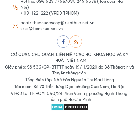
Hotline: 096 523 7756/035 249 5588 (Toà soạn Hà
Nội)
/ 091 122 1222 (VPĐD TPHCM)
baotrithuccuocsong@kienthuc.net.vn -
tkts@kienthuc.net.vn
CƠ QUAN CHỦ QUẢN: LIÊN HIỆP CÁC HỘI KHOA HỌC VÀ KỸ
THUẬT VIỆT NAM
Giấy phép: Số 536/GP-BTTTT ngày 19/11/2020 do Bộ Thông tin và
Truyền thông cấp.
Tổng Biên tập: Nhà báo Nguyễn Thị Mai Hương
Tòa soạn: Số 70 Trần Hưng Đạo, phường Cửa Nam, Hà Nội.
VPĐD tại TP.HCM: 590/24 Phan Văn Trị, phường Hạnh Thông,
Thành phố Hồ Chí Minh.