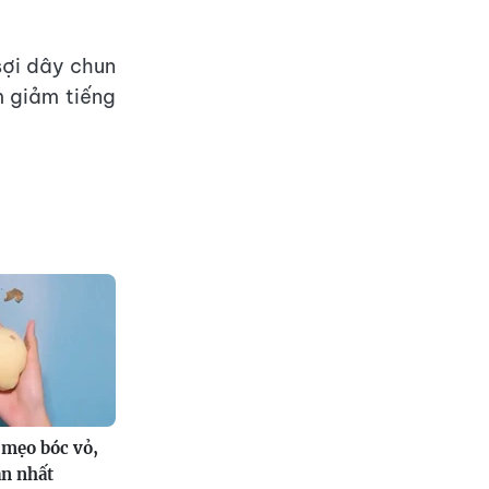
sợi dây chun
 giảm tiếng
 mẹo bóc vỏ,
ản nhất