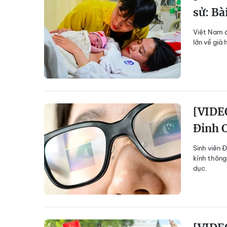
sử: Bà
Việt Nam đ
lớn về già 
[VIDEO
Đỉnh 
Sinh viên 
kính thông
dục.