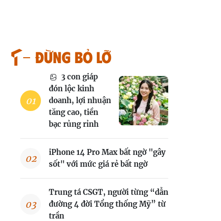
Đừng bỏ lỡ
3 con giáp
đón lộc kinh
doanh, lợi nhuận
tăng cao, tiền
bạc rủng rỉnh
iPhone 14 Pro Max bất ngờ "gây
sốt" với mức giá rẻ bất ngờ
Trung tá CSGT, người từng “dẫn
đường 4 đời Tổng thống Mỹ” từ
trần