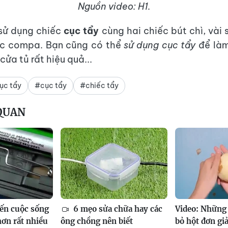
Nguồn video: H1.
 sử dụng chiếc
cục tẩy
cùng hai chiếc bút chì, vài 
ếc compa. Bạn cũng có thể
sử dụng cục tẩy
để làm
cửa tủ rất hiệu quả...
ục tẩy
#cục tẩy
#chiếc tẩy
 QUAN
ến cuộc sống
6 mẹo sửa chữa hay các
Video: Những
hơn rất nhiều
ông chồng nên biết
bỏ hột đơn gi