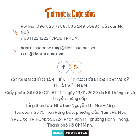
Hotline: 096 523 7756/035 249 5588 (Toà soạn Hà
Nội)
/ 091 122 1222 (VPĐD TPHCM)
baotrithuccuocsong@kienthuc.net.vn -
tkts@kienthuc.net.vn
CƠ QUAN CHỦ QUẢN: LIÊN HIỆP CÁC HỘI KHOA HỌC VÀ KỸ
THUẬT VIỆT NAM
Giấy phép: Số 536/GP-BTTTT ngày 19/11/2020 do Bộ Thông tin và
Truyền thông cấp.
Tổng Biên tập: Nhà báo Nguyễn Thị Mai Hương
Tòa soạn: Số 70 Trần Hưng Đạo, phường Cửa Nam, Hà Nội.
VPĐD tại TP.HCM: 590/24 Phan Văn Trị, phường Hạnh Thông,
Thành phố Hồ Chí Minh.