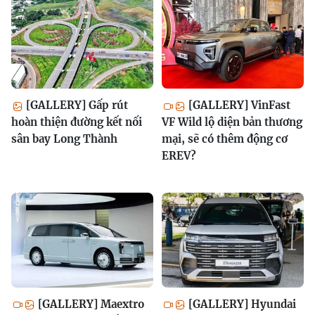
[GALLERY] Gấp rút
[GALLERY] VinFast
hoàn thiện đường kết nối
VF Wild lộ diện bản thương
sân bay Long Thành
mại, sẽ có thêm động cơ
EREV?
[GALLERY] Maextro
[GALLERY] Hyundai