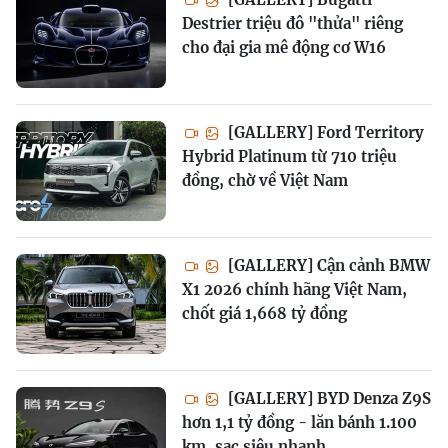
Destrier triệu đô "thửa" riêng
cho đại gia mê động cơ W16
[GALLERY] Ford Territory
Hybrid Platinum từ 710 triệu
đồng, chờ về Việt Nam
[GALLERY] Cận cảnh BMW
X1 2026 chính hãng Việt Nam,
chốt giá 1,668 tỷ đồng
[GALLERY] BYD Denza Z9S
hơn 1,1 tỷ đồng - lăn bánh 1.100
km, sạc siêu nhanh