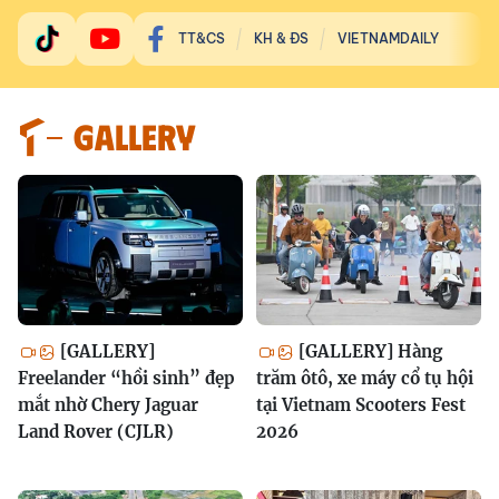
TT&CS
KH & ĐS
VIETNAMDAILY
GALLERY
[GALLERY]
[GALLERY] Hàng
Freelander “hồi sinh” đẹp
trăm ôtô, xe máy cổ tụ hội
mắt nhờ Chery Jaguar
tại Vietnam Scooters Fest
Land Rover (CJLR)
2026