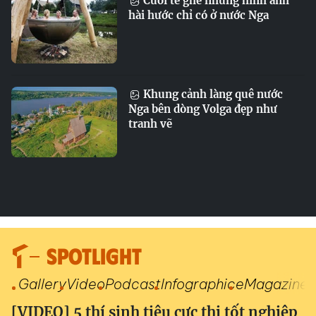
Cười té ghế những hình ảnh
hài hước chỉ có ở nước Nga
Khung cảnh làng quê nước
Nga bên dòng Volga đẹp như
tranh vẽ
SPOTLIGHT
Gallery
Video
Podcast
Infographic
eMagazine
[VIDEO] 5 thí sinh tiêu cực thi tốt nghiệp