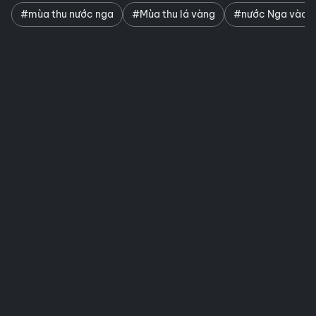
#mùa thu nước nga
#Mùa thu lá vàng
#nước Nga vào t