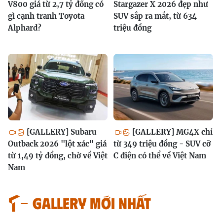
V800 giá từ 2,7 tỷ đồng có
Stargazer X 2026 đẹp như
gì cạnh tranh Toyota
SUV sắp ra mắt, từ 634
Alphard?
triệu đồng
[GALLERY] Subaru
[GALLERY] MG4X chỉ
Outback 2026 "lột xác" giá
từ 349 triệu đồng - SUV cỡ
từ 1,49 tỷ đồng, chờ về Việt
C điện có thể về Việt Nam
Nam
GALLERY MỚI NHẤT