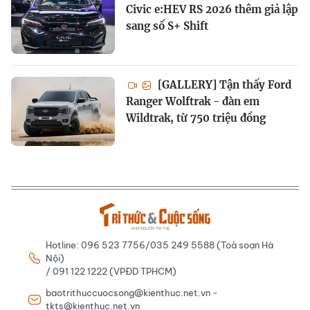
Civic e:HEV RS 2026 thêm giả lập
sang số S+ Shift
[GALLERY] Tận thấy Ford
Ranger Wolftrak - đàn em
Wildtrak, từ 750 triệu đồng
Hotline: 096 523 7756/035 249 5588 (Toà soạn Hà
Nội)
/ 091 122 1222 (VPĐD TPHCM)
baotrithuccuocsong@kienthuc.net.vn -
tkts@kienthuc.net.vn