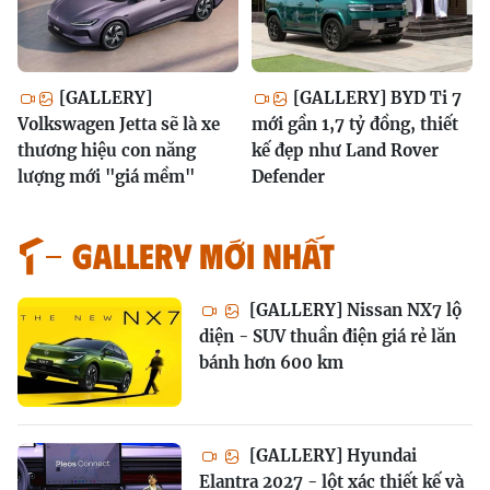
[GALLERY]
[GALLERY] BYD Ti 7
Volkswagen Jetta sẽ là xe
mới gần 1,7 tỷ đồng, thiết
thương hiệu con năng
kế đẹp như Land Rover
lượng mới "giá mềm"
Defender
GALLERY MỚI NHẤT
[GALLERY] Nissan NX7 lộ
diện - SUV thuần điện giá rẻ lăn
bánh hơn 600 km
[GALLERY] Hyundai
Elantra 2027 - lột xác thiết kế và