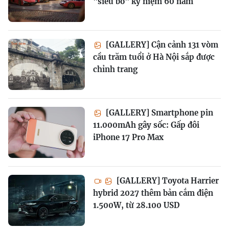
"siêu bò" kỷ niệm 60 năm
[GALLERY] Cận cảnh 131 vòm
cầu trăm tuổi ở Hà Nội sắp được
chỉnh trang
[GALLERY] Smartphone pin
11.000mAh gây sốc: Gấp đôi
iPhone 17 Pro Max
[GALLERY] Toyota Harrier
hybrid 2027 thêm bản cắm điện
1.500W, từ 28.100 USD