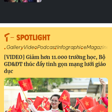
SPOTLIGHT
Gallery
Video
Podcast
Infographic
eMagazine
[VIDEO] Giảm hơn 11.000 trường học, Bộ
GD&ĐT thúc đẩy tinh gọn mạng lưới giáo
dục