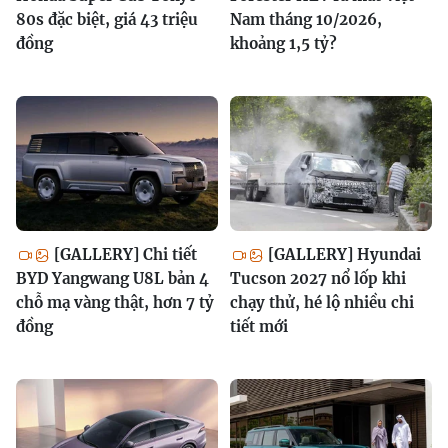
80s đặc biệt, giá 43 triệu
Nam tháng 10/2026,
đồng
khoảng 1,5 tỷ?
[GALLERY] Chi tiết
[GALLERY] Hyundai
BYD Yangwang U8L bản 4
Tucson 2027 nổ lốp khi
chỗ mạ vàng thật, hơn 7 tỷ
chạy thử, hé lộ nhiều chi
đồng
tiết mới