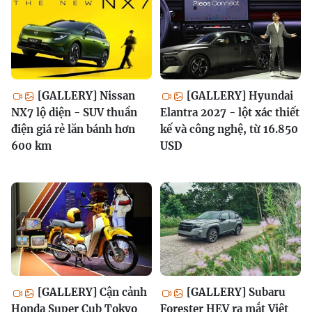
[GALLERY] Nissan
[GALLERY] Hyundai
NX7 lộ diện - SUV thuần
Elantra 2027 - lột xác thiết
điện giá rẻ lăn bánh hơn
kế và công nghệ, từ 16.850
600 km
USD
[GALLERY] Cận cảnh
[GALLERY] Subaru
Honda Super Cub Tokyo
Forester HEV ra mắt Việt