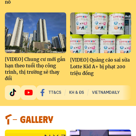
nổ
[VIDEO] Chung cư mới gắn
[VIDEO] Quảng cáo sai sữa
hạn theo tuổi thọ công
Lotte Kid A+ bị phạt 200
trình, thị trường sẽ thay
triệu đồng
đổi
TT&CS
KH & ĐS
VIETNAMDAILY
GALLERY