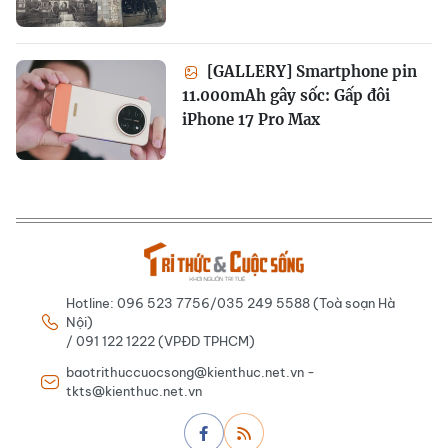
[GALLERY] Smartphone pin
11.000mAh gây sốc: Gấp đôi
iPhone 17 Pro Max
Hotline: 096 523 7756/035 249 5588 (Toà soạn Hà
Nội)
/ 091 122 1222 (VPĐD TPHCM)
baotrithuccuocsong@kienthuc.net.vn -
tkts@kienthuc.net.vn