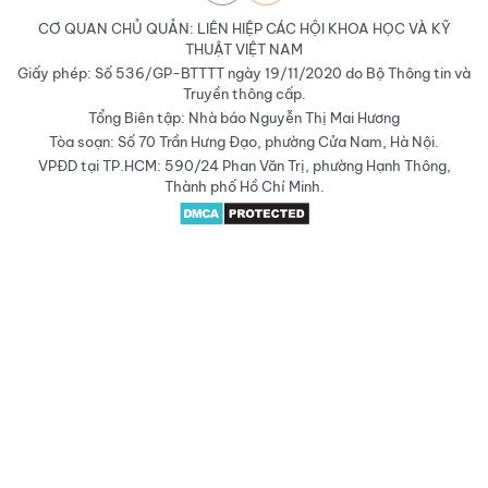
CƠ QUAN CHỦ QUẢN: LIÊN HIỆP CÁC HỘI KHOA HỌC VÀ KỸ
THUẬT VIỆT NAM
Giấy phép: Số 536/GP-BTTTT ngày 19/11/2020 do Bộ Thông tin và
Truyền thông cấp.
Tổng Biên tập: Nhà báo Nguyễn Thị Mai Hương
Tòa soạn: Số 70 Trần Hưng Đạo, phường Cửa Nam, Hà Nội.
VPĐD tại TP.HCM: 590/24 Phan Văn Trị, phường Hạnh Thông,
Thành phố Hồ Chí Minh.