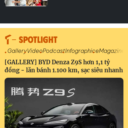
SPOTLIGHT
Gallery
Video
Podcast
Infographic
eMagazine
[GALLERY] BYD Denza Z9S hơn 1,1 tỷ
đồng - lăn bánh 1.100 km, sạc siêu nhanh