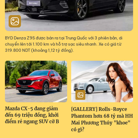
BYD Denza Z9S được bán ra tại Trung Quốc với 3 phiên bản, di
chuyển lên tới 1.100 km và hỗ trợ sạc siêu nhanh. Xe có giá từ
319.800 NDT (khoảng 1,12 tỷ đồng).
Mazda CX-5 đang giảm
[GALLERY] Rolls-Royce
đến 69 triệu đồng, khởi
Phantom hơn 68 tỷ mà HH
điểm rẻ ngang SUV cỡ B
Mai Phương Thúy "khoe"
có gì?