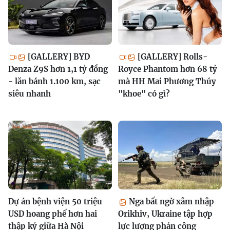
[GALLERY] BYD
[GALLERY] Rolls-
Denza Z9S hơn 1,1 tỷ đồng
Royce Phantom hơn 68 tỷ
- lăn bánh 1.100 km, sạc
mà HH Mai Phương Thúy
siêu nhanh
"khoe" có gì?
Dự án bệnh viện 50 triệu
Nga bất ngờ xâm nhập
USD hoang phế hơn hai
Orikhiv, Ukraine tập hợp
thập kỷ giữa Hà Nội
lực lượng phản công