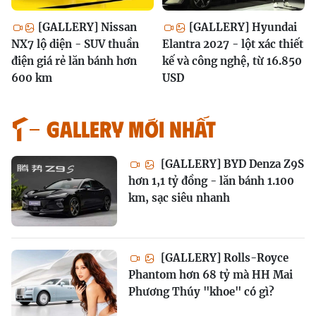
[GALLERY] Nissan
[GALLERY] Hyundai
NX7 lộ diện - SUV thuần
Elantra 2027 - lột xác thiết
điện giá rẻ lăn bánh hơn
kế và công nghệ, từ 16.850
600 km
USD
GALLERY MỚI NHẤT
[GALLERY] BYD Denza Z9S
hơn 1,1 tỷ đồng - lăn bánh 1.100
km, sạc siêu nhanh
[GALLERY] Rolls-Royce
Phantom hơn 68 tỷ mà HH Mai
Phương Thúy "khoe" có gì?