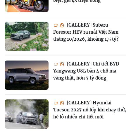
biệt, giá 43 triệu đồng
[GALLERY] Subaru
Forester HEV ra mắt Việt Nam
tháng 10/2026, khoảng 1,5 tỷ?
[GALLERY] Chi tiết BYD
Yangwang U8L bản 4 chỗ mạ
vàng thật, hơn 7 tỷ đồng
[GALLERY] Hyundai
Tucson 2027 nổ lốp khi chạy thử,
hé lộ nhiều chi tiết mới