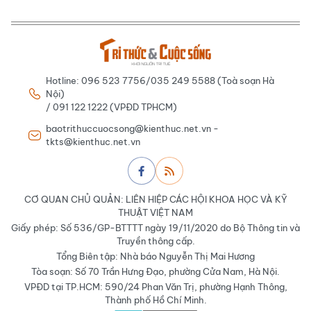
Hotline: 096 523 7756/035 249 5588 (Toà soạn Hà
Nội)
/ 091 122 1222 (VPĐD TPHCM)
baotrithuccuocsong@kienthuc.net.vn -
tkts@kienthuc.net.vn
CƠ QUAN CHỦ QUẢN: LIÊN HIỆP CÁC HỘI KHOA HỌC VÀ KỸ
THUẬT VIỆT NAM
Giấy phép: Số 536/GP-BTTTT ngày 19/11/2020 do Bộ Thông tin và
Truyền thông cấp.
Tổng Biên tập: Nhà báo Nguyễn Thị Mai Hương
Tòa soạn: Số 70 Trần Hưng Đạo, phường Cửa Nam, Hà Nội.
VPĐD tại TP.HCM: 590/24 Phan Văn Trị, phường Hạnh Thông,
Thành phố Hồ Chí Minh.