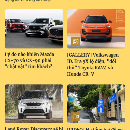
Lý do nào khiến Mazda
[GALLERY] Volkswagen
CX-70 và CX-90 phải
ID. Era 5X lộ diện, "đối
"chật vật" tìm khách?
thủ" Toyota RAV4 và
Honda CR-V
Land Rover Discovery sẽ bị
[VIDEO] Hạ tầng bãi đỗ xe