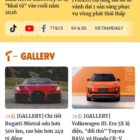
"khai tử" vào cuối năm
vành đai 1 sẵn sàng phục
2026
vụ vùng phát thải thấp
TT&CS
KH & ĐS
VIETNAMDAILY
GALLERY
[GALLERY] Chi tiết
[GALLERY]
Bugatti Mistral odo hơn
Volkswagen ID. Era 5X lộ
500 km, rao bán hơn 249
diện, "đối thủ" Toyota
tỷ đồng
RAV4 và Honda CR-V