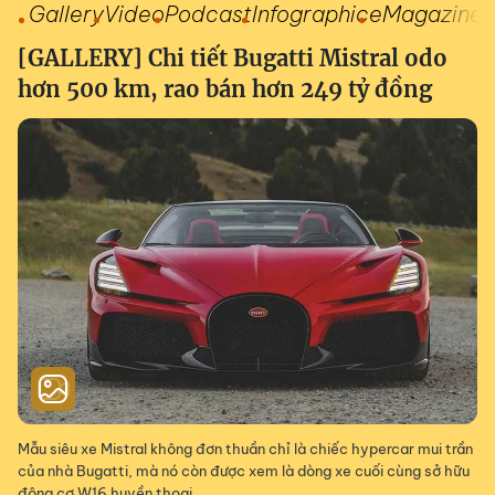
Gallery
Video
Podcast
Infographic
eMagazine
[GALLERY] Chi tiết Bugatti Mistral odo
hơn 500 km, rao bán hơn 249 tỷ đồng
Mẫu siêu xe Mistral không đơn thuần chỉ là chiếc hypercar mui trần
của nhà Bugatti, mà nó còn được xem là dòng xe cuối cùng sở hữu
động cơ W16 huyền thoại.