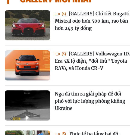
[GALLERY] Chi tiết Bugatti
Mistral odo hơn 500 km, rao bán
hơn 249 tỷ đồng
[GALLERY] Volkswagen ID.
Era 5X lộ diện, "đối thủ" Toyota
RAV4 và Honda CR-V
Nga đã tìm ra giải pháp để đối
phó với lực lượng phòng không
Ukraine
Thực tế hạ tầng bãi đỗ,