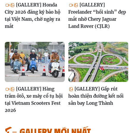
[GALLERY] Honda
[GALLERY]
City 2026 đăng ký bảo hộ
Freelander “hồi sinh” đẹp
tại Việt Nam, chờ ngày ra
mắt nhờ Chery Jaguar
mắt
Land Rover (CJLR)
[GALLERY] Hàng
[GALLERY] Gấp rút
trăm ôtô, xe máy cổ tụ hội
hoàn thiện đường kết nối
tại Vietnam Scooters Fest
sân bay Long Thành
2026
GALLERY MỚI NHẤT