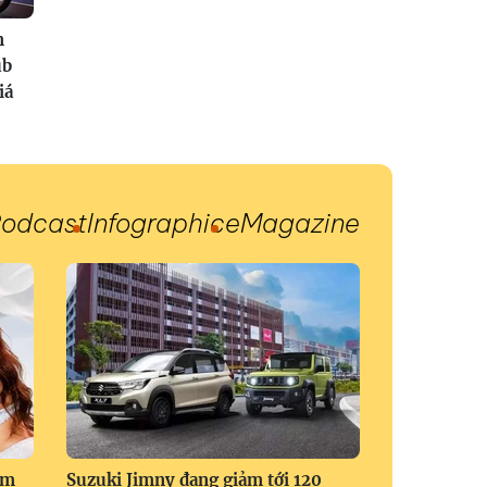
n
ub
iá
odcast
Infographic
eMagazine
om
Suzuki Jimny đang giảm tới 120