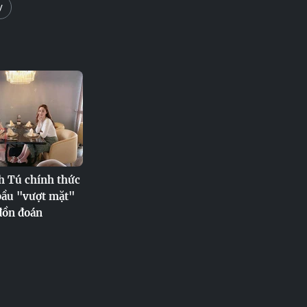
y
h Tú chính thức
ầu "vượt mặt"
đồn đoán