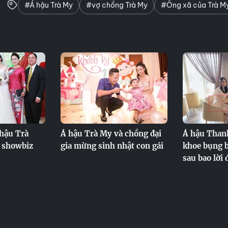
#Á hậu Trà My
#vợ chồng Trà My
#Ông xã của Trà M
hậu Trà
Á hậu Trà My và chồng đại
Á hậu Than
t showbiz
gia mừng sinh nhật con gái
khoe bụng b
sau bao lời 