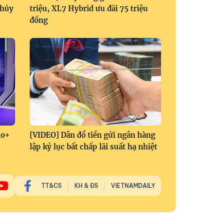
Thúy
triệu, XL7 Hybrid ưu đãi 75 triệu
đồng
no+
[VIDEO] Dân đổ tiền gửi ngân hàng
lập kỷ lục bất chấp lãi suất hạ nhiệt
TT&CS
KH & ĐS
VIETNAMDAILY