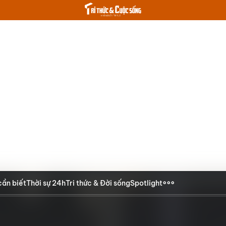
cần biết
Thời sự 24h
Tri thức & Đời sống
Spotlight