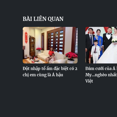
BÀI LIÊN QUAN
Đột nhập tổ ấm đặc biệt có 2
Đám cưới của Á 
chị em cùng là Á hậu
My...nghèo nhấ
Việt