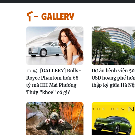
GALLERY
[GALLERY] Rolls-
Dự án bệnh viện 50
Royce Phantom hơn 68
USD hoang phế hơn
tỷ mà HH Mai Phương
thập kỷ giữa Hà Nộ
Thúy "khoe" có gì?