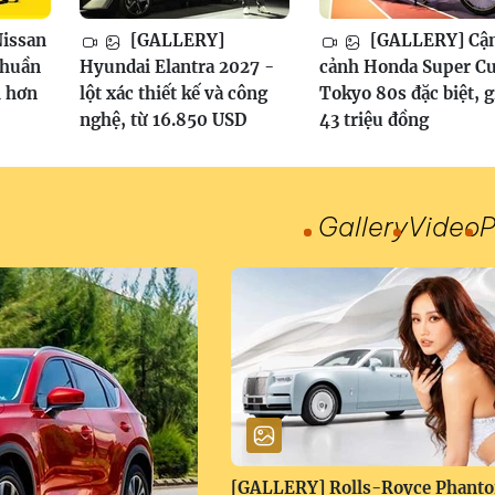
issan
[GALLERY]
[GALLERY] Cậ
thuần
Hyundai Elantra 2027 -
cảnh Honda Super C
h hơn
lột xác thiết kế và công
Tokyo 80s đặc biệt, g
nghệ, từ 16.850 USD
43 triệu đồng
Gallery
Video
P
[GALLERY] Rolls-Royce Phant