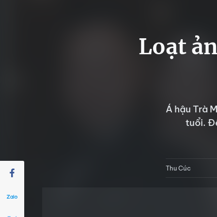
Loạt ản
Á hậu Trà M
tuổi. 
Thu Cúc