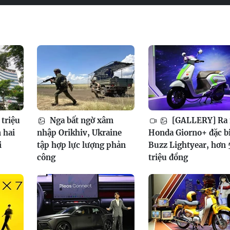
 triệu
Nga bất ngờ xâm
[GALLERY] Ra
 hai
nhập Orikhiv, Ukraine
Honda Giorno+ đặc b
i
tập hợp lực lượng phản
Buzz Lightyear, hơn 
công
triệu đồng