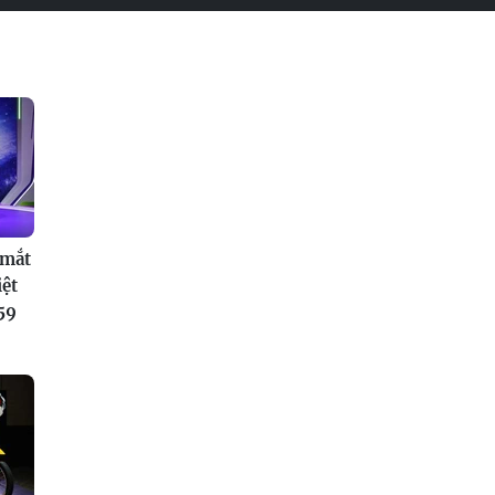
 mắt
iệt
59