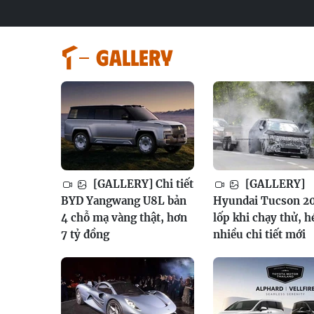
GALLERY
[GALLERY] Chi tiết
[GALLERY]
BYD Yangwang U8L bản
Hyundai Tucson 2
4 chỗ mạ vàng thật, hơn
lốp khi chạy thử, h
7 tỷ đồng
nhiều chi tiết mới