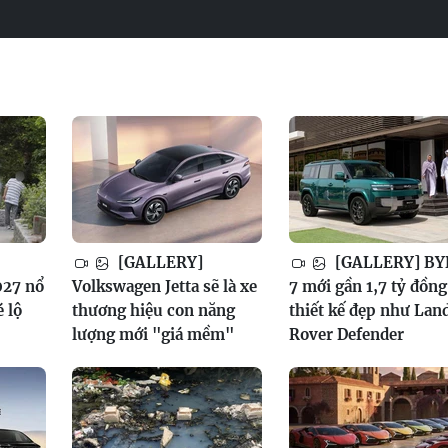
[GALLERY]
[GALLERY] BY
027 nổ
Volkswagen Jetta sẽ là xe
7 mới gần 1,7 tỷ đồng
é lộ
thương hiệu con năng
thiết kế đẹp như Lan
lượng mới "giá mềm"
Rover Defender