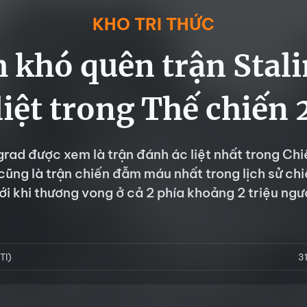
KHO TRI THỨC
 khó quên trận Stal
liệt trong Thế chiến 
grad được xem là trận đánh ác liệt nhất trong Chi
 cũng là trận chiến đẫm máu nhất trong lịch sử chi
ới khi thương vong ở cả 2 phía khoảng 2 triệu ngư
TI)
3