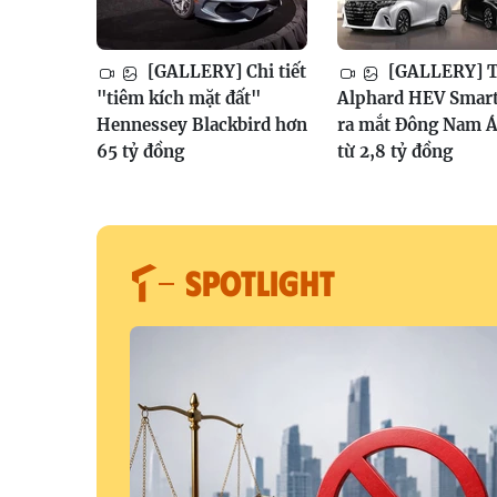
[GALLERY] Chi tiết
[GALLERY] T
"tiêm kích mặt đất"
Alphard HEV Smar
Hennessey Blackbird hơn
ra mắt Đông Nam Á
65 tỷ đồng
từ 2,8 tỷ đồng
SPOTLIGHT