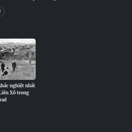
d
khắc nghiệt nhất
 Liên Xô trong
rad