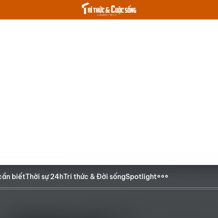
cần biết
Thời sự 24h
Tri thức & Đời sống
Spotlight