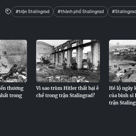
#trận Stalingrad
#thành phố Stalingrad
#Stalingra
iến thương
Vì sao trùm Hitler thất bại ê
Hé lộ ngày 
hất trong
chề trong trận Stalingrad?
của binh sĩ
trận Staling