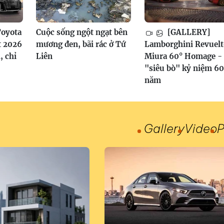
oyota
Cuộc sống ngột ngạt bên
[GALLERY]
t 2026
mương đen, bãi rác ở Tứ
Lamborghini Revuelt
, chỉ
Liên
Miura 60° Homage -
"siêu bò" kỷ niệm 60
năm
Gallery
Video
P