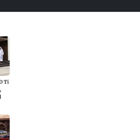
D Ti
,
d