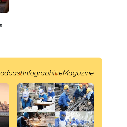
o
odcast
Infographic
eMagazine