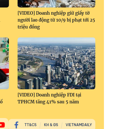
[VIDEO] Doanh nghiệp giữ giấy tờ
i
người lao động từ 10/9 bị phạt tới 25
triệu đồng
[VIDEO] Doanh nghiệp FDI tại
số
TPHCM tăng 41% sau 5 năm
TT&CS
KH & ĐS
VIETNAMDAILY