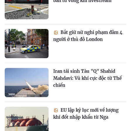
bắn tử vong khi livestream
Bắt giữ nữ nghi phạm đâm 4
người ở thủ đô London
Iran tái sinh Tàu "Q" Shahid
Mahdavi: Vũ khí cực độc từ Thế
chiến
EU lập kỷ lục mới về lượng
khí đốt nhập khẩu từ Nga