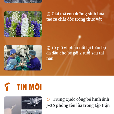
Giải mã con đường sinh hóa
tạo ra chất độc trong thực vật
10 giờ vi phẫu nối lại toàn bộ
da đầu cho bé gái 2 tuổi sau tai
nạn
Tin mới
Trung Quốc công bố hình ảnh
J-20 phóng tên lửa trong tập trận