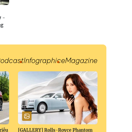
7 -
ng
odcast
Infographic
eMagazine
riệu
[GALLERY] Rolls-Royce Phantom