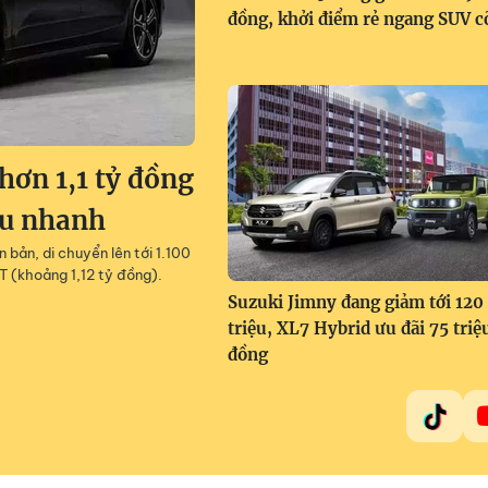
đồng, khởi điểm rẻ ngang SUV c
ơn 1,1 tỷ đồng
êu nhanh
 bản, di chuyển lên tới 1.100
T (khoảng 1,12 tỷ đồng).
Suzuki Jimny đang giảm tới 120
triệu, XL7 Hybrid ưu đãi 75 triệ
đồng