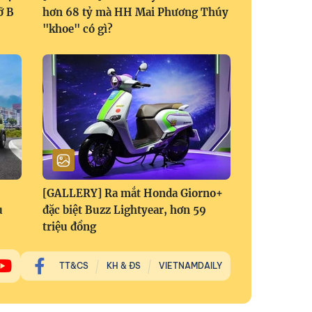
ỡ B
hơn 68 tỷ mà HH Mai Phương Thúy
"khoe" có gì?
[GALLERY] Ra mắt Honda Giorno+
u
đặc biệt Buzz Lightyear, hơn 59
triệu đồng
TT&CS
KH & ĐS
VIETNAMDAILY