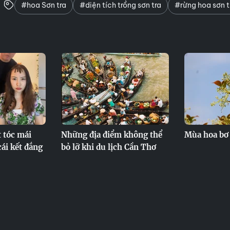
#hoa Sơn tra
#diện tích trồng sơn tra
#rừng hoa sơn t
t tóc mái
Những địa điểm không thể
Mùa hoa bơ
 cái kết đắng
bỏ lỡ khi du lịch Cần Thơ