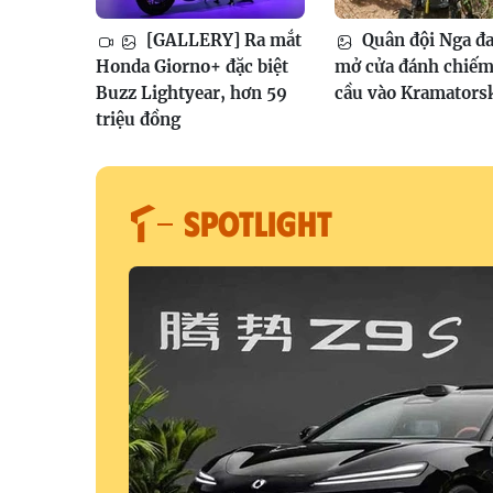
[GALLERY] Ra mắt
Quân đội Nga đ
Honda Giorno+ đặc biệt
mở cửa đánh chiếm
Buzz Lightyear, hơn 59
cầu vào Kramators
triệu đồng
SPOTLIGHT