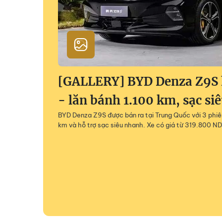
[GALLERY] BYD Denza Z9S h
- lăn bánh 1.100 km, sạc si
BYD Denza Z9S được bán ra tại Trung Quốc với 3 phiên
km và hỗ trợ sạc siêu nhanh. Xe có giá từ 319.800 ND