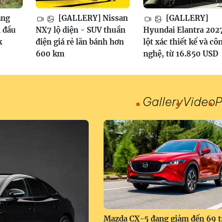
ang
[GALLERY] Nissan
[GALLERY]
 đầu
NX7 lộ diện - SUV thuần
Hyundai Elantra 202
k
điện giá rẻ lăn bánh hơn
lột xác thiết kế và cô
600 km
nghệ, từ 16.850 USD
Gallery
Video
P
Mazda CX-5 đang giảm đến 69 t