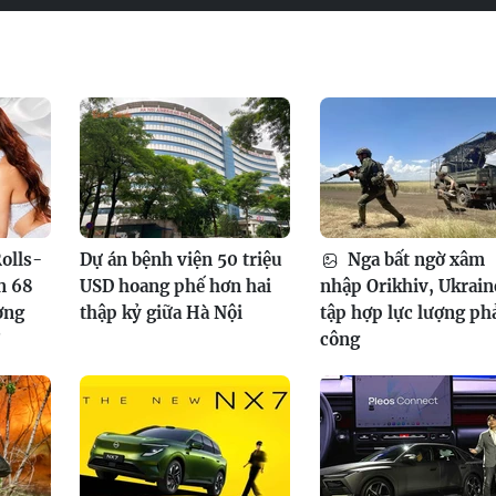
olls-
Dự án bệnh viện 50 triệu
Nga bất ngờ xâm
n 68
USD hoang phế hơn hai
nhập Orikhiv, Ukrain
ơng
thập kỷ giữa Hà Nội
tập hợp lực lượng ph
?
công