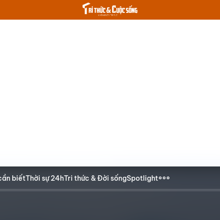
cần biết
Thời sự 24h
Tri thức & Đời sống
Spotlight