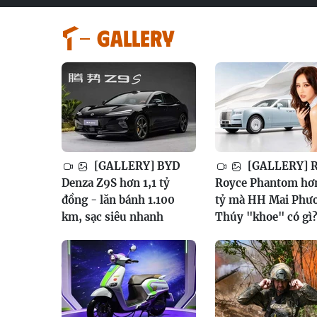
GALLERY
[GALLERY] BYD
[GALLERY] R
Denza Z9S hơn 1,1 tỷ
Royce Phantom hơ
đồng - lăn bánh 1.100
tỷ mà HH Mai Phư
km, sạc siêu nhanh
Thúy "khoe" có gì