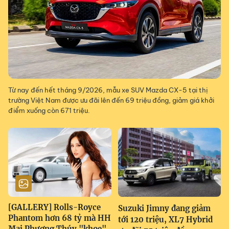
Từ nay đến hết tháng 9/2026, mẫu xe SUV Mazda CX-5 tại thị
trường Việt Nam được ưu đãi lên đến 69 triệu đồng, giảm giá khởi
điểm xuống còn 671 triệu.
[GALLERY] Rolls-Royce
Suzuki Jimny đang giảm
Phantom hơn 68 tỷ mà HH
tới 120 triệu, XL7 Hybrid
Mai Phương Thúy "khoe"