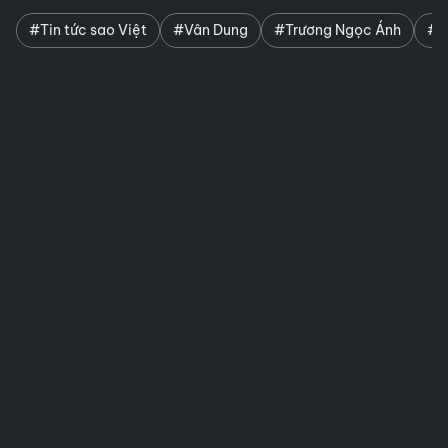
#Tin tức sao Việt
#Vân Dung
#Trương Ngọc Ánh
#ti