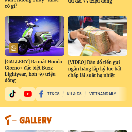
ưu đãi 75 triệu đồng
có gì?
[GALLERY] Ra mắt Honda
[VIDEO] Dân đổ tiền gửi
Giorno+ đặc biệt Buzz
ngân hàng lập kỷ lục bất
Lightyear, hơn 59 triệu
chấp lãi suất hạ nhiệt
đồng
TT&CS
KH & ĐS
VIETNAMDAILY
GALLERY