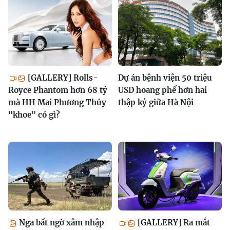
[GALLERY] Rolls-
Dự án bệnh viện 50 triệu
Royce Phantom hơn 68 tỷ
USD hoang phế hơn hai
mà HH Mai Phương Thúy
thập kỷ giữa Hà Nội
"khoe" có gì?
Nga bất ngờ xâm nhập
[GALLERY] Ra mắt