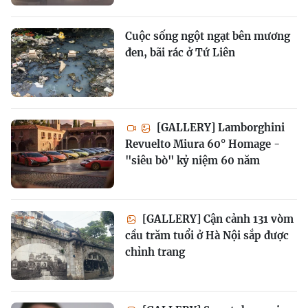
Cuộc sống ngột ngạt bên mương
đen, bãi rác ở Tứ Liên
[GALLERY] Lamborghini
Revuelto Miura 60° Homage -
"siêu bò" kỷ niệm 60 năm
[GALLERY] Cận cảnh 131 vòm
cầu trăm tuổi ở Hà Nội sắp được
chỉnh trang