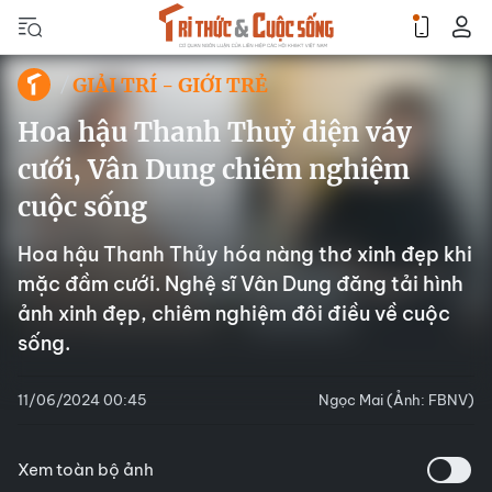
GIẢI TRÍ - GIỚI TRẺ
Hoa hậu Thanh Thuỷ diện váy
cưới, Vân Dung chiêm nghiệm
cuộc sống
Hoa hậu Thanh Thủy hóa nàng thơ xinh đẹp khi
mặc đầm cưới. Nghệ sĩ Vân Dung đăng tải hình
ảnh xinh đẹp, chiêm nghiệm đôi điều về cuộc
sống.
11/06/2024 00:45
Ngọc Mai (Ảnh: FBNV)
Xem toàn bộ ảnh