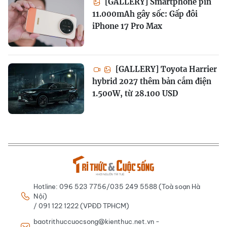
[GALLERY] Smartphone pin
11.000mAh gây sốc: Gấp đôi
iPhone 17 Pro Max
[GALLERY] Toyota Harrier
hybrid 2027 thêm bản cắm điện
1.500W, từ 28.100 USD
Hotline: 096 523 7756/035 249 5588 (Toà soạn Hà
Nội)
/ 091 122 1222 (VPĐD TPHCM)
baotrithuccuocsong@kienthuc.net.vn -