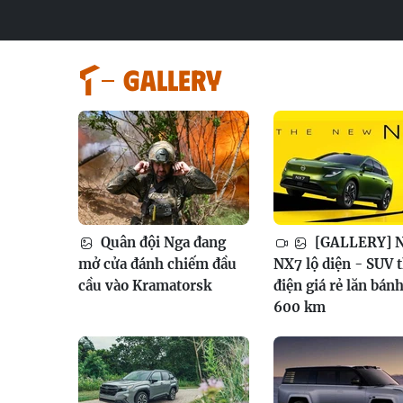
GALLERY
Quân đội Nga đang
[GALLERY] N
mở cửa đánh chiếm đầu
NX7 lộ diện - SUV 
cầu vào Kramatorsk
điện giá rẻ lăn bán
600 km