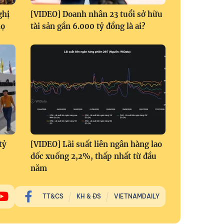
ghị
[VIDEO] Doanh nhân 23 tuổi sở hữu
họ
tài sản gần 6.000 tỷ đồng là ai?
tỷ
[VIDEO] Lãi suất liên ngân hàng lao
dốc xuống 2,2%, thấp nhất từ đầu
năm
TT&CS
KH & ĐS
VIETNAMDAILY