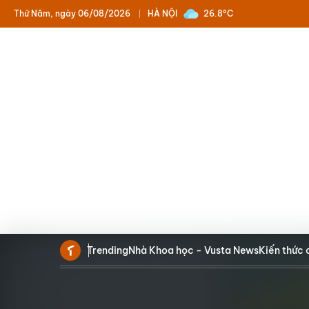
Thứ Năm, ngày 06/08/2026
HÀ NỘI
26.8°C
Trending
Nhà Khoa học - Vusta News
Kiến thức 