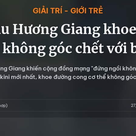
GIẢI TRÍ - GIỚI TRẺ
u Hương Giang kho
 không góc chết với b
ng Giang khiến cộng đồng mạng "đứng ngồi không
ikini mới nhất, khoe đường cong cơ thể không góc
hợp)
27