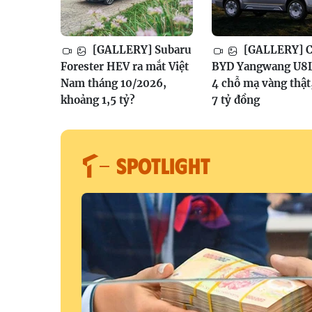
[GALLERY] Subaru
[GALLERY] Ch
Forester HEV ra mắt Việt
BYD Yangwang U8L
Nam tháng 10/2026,
4 chỗ mạ vàng thật
khoảng 1,5 tỷ?
7 tỷ đồng
SPOTLIGHT