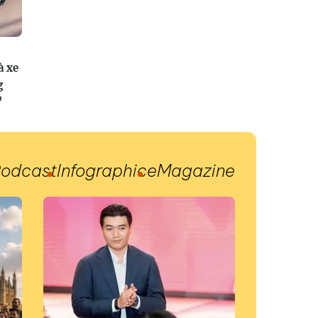
à xe
g
"
odcast
Infographic
eMagazine