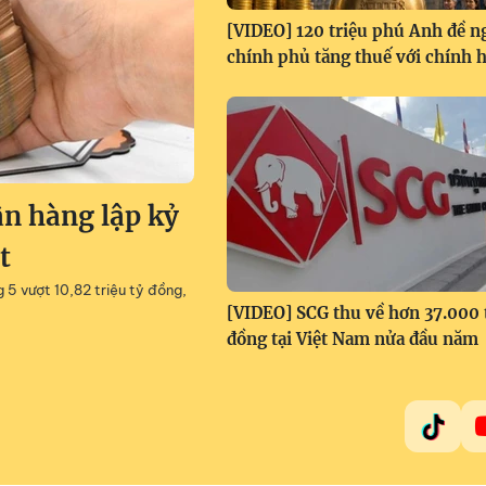
[VIDEO] 120 triệu phú Anh đề n
chính phủ tăng thuế với chính 
ân hàng lập kỷ
t
g 5 vượt 10,82 triệu tỷ đồng,
[VIDEO] SCG thu về hơn 37.000 
đồng tại Việt Nam nửa đầu năm