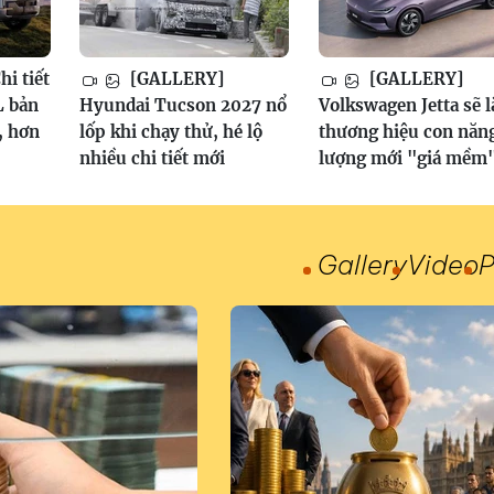
i tiết
[GALLERY]
[GALLERY]
 bản
Hyundai Tucson 2027 nổ
Volkswagen Jetta sẽ l
, hơn
lốp khi chạy thử, hé lộ
thương hiệu con năn
nhiều chi tiết mới
lượng mới "giá mềm
Gallery
Video
P