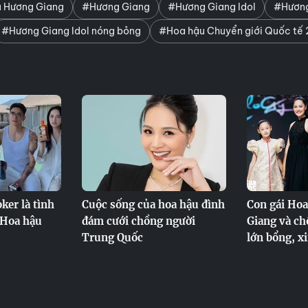
 Hương Giang
#Hương Giang
#Hương Giang Idol
#Hương 
#Hương Giang Idol nóng bỏng
#Hoa hậu Chuyển giới Quốc tế 
ker là tình
Cuộc sống của hoa hậu đình
Con gái Ho
 Hoa hậu
đám cưới chồng người
Giang và c
Trung Quốc
lớn bổng, x