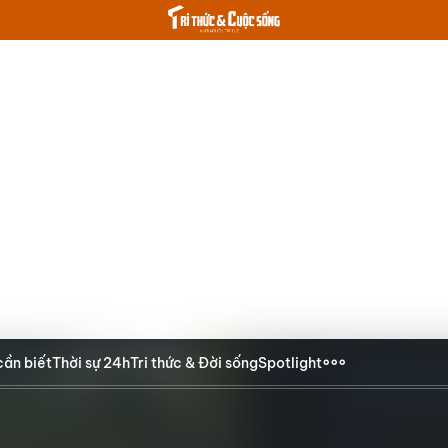
cần biết
Thời sự 24h
Tri thức & Đời sống
Spotlight