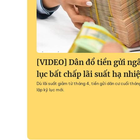
[VIDEO] Dân đổ tiền gửi ng
lục bất chấp lãi suất hạ nhiệ
Dù lãi suất giảm từ tháng 4, tiền gửi dân cư cuối thán
lập kỷ lục mới.