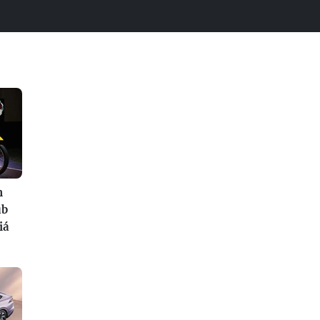
n
ub
iá