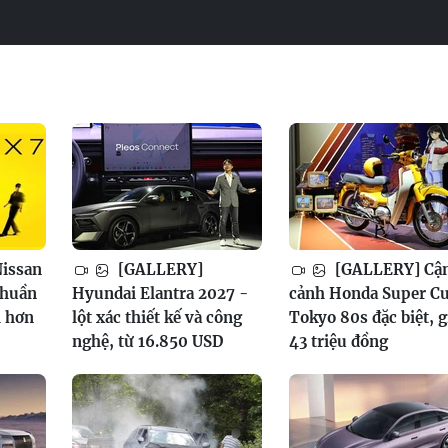
issan
[GALLERY]
[GALLERY] Cậ
thuần
Hyundai Elantra 2027 -
cảnh Honda Super C
h hơn
lột xác thiết kế và công
Tokyo 80s đặc biệt, g
nghệ, từ 16.850 USD
43 triệu đồng