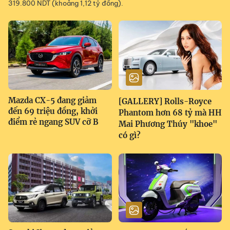
319.800 NDT (khoảng 1,12 tỷ đồng).
Mazda CX-5 đang giảm
[GALLERY] Rolls-Royce
đến 69 triệu đồng, khởi
Phantom hơn 68 tỷ mà HH
điểm rẻ ngang SUV cỡ B
Mai Phương Thúy "khoe"
có gì?