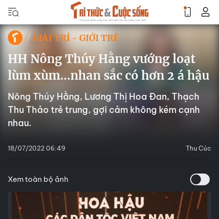
GIẢI TRÍ - GIỚI TRẺ
HH Nông Thúy Hằng vướng loạt
lùm xùm…nhan sắc có hơn 2 á hậu
Nông Thúy Hằng, Lương Thị Hoa Đan, Thạch
Thu Thảo trẻ trung, gợi cảm không kém cạnh
nhau.
18/07/2022 06:49
Thu Cúc
Xem toàn bộ ảnh