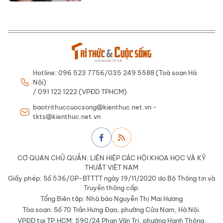
Hotline: 096 523 7756/035 249 5588 (Toà soạn Hà
Nội)
/ 091 122 1222 (VPĐD TPHCM)
baotrithuccuocsong@kienthuc.net.vn -
tkts@kienthuc.net.vn
CƠ QUAN CHỦ QUẢN: LIÊN HIỆP CÁC HỘI KHOA HỌC VÀ KỸ
THUẬT VIỆT NAM
Giấy phép: Số 536/GP-BTTTT ngày 19/11/2020 do Bộ Thông tin và
Truyền thông cấp.
Tổng Biên tập: Nhà báo Nguyễn Thị Mai Hương
Tòa soạn: Số 70 Trần Hưng Đạo, phường Cửa Nam, Hà Nội.
VPĐD tại TP.HCM: 590/24 Phan Văn Trị, phường Hạnh Thông,