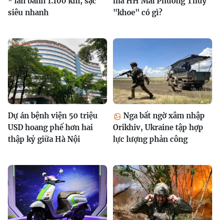
- lăn bánh 1.100 km, sạc
mà HH Mai Phương Thúy
siêu nhanh
"khoe" có gì?
Dự án bệnh viện 50 triệu
Nga bất ngờ xâm nhập
USD hoang phế hơn hai
Orikhiv, Ukraine tập hợp
thập kỷ giữa Hà Nội
lực lượng phản công