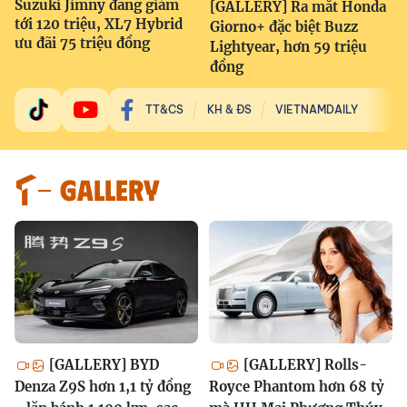
Suzuki Jimny đang giảm
[GALLERY] Ra mắt Honda
tới 120 triệu, XL7 Hybrid
Giorno+ đặc biệt Buzz
ưu đãi 75 triệu đồng
Lightyear, hơn 59 triệu
đồng
TT&CS
KH & ĐS
VIETNAMDAILY
GALLERY
[GALLERY] BYD
[GALLERY] Rolls-
Denza Z9S hơn 1,1 tỷ đồng
Royce Phantom hơn 68 tỷ