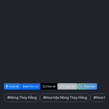
Chia sẻ
Chia sẻ
Chia sẻ
Copy link
Theo dõi
#Nông Thúy Hằng
#Hoa hậu Nông Thúy Hằng
#Hoa hậu