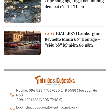
Cuộc sống ngột ngạt bên mương
đen, bãi rác ở Tứ Liên
[GALLERY] Lamborghini
Revuelto Miura 60° Homage -
"siêu bò" kỷ niệm 60 năm
Hotline: 096 523 7756/035 249 5588 (Toà soạn Hà
Nội)
/ 091 122 1222 (VPĐD TPHCM)
baotrithuccuocsong@kienthuc.net.vn -