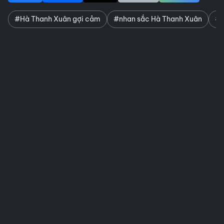
#Hà Thanh Xuân gợi cảm
#nhan sắc Hà Thanh Xuân
#H