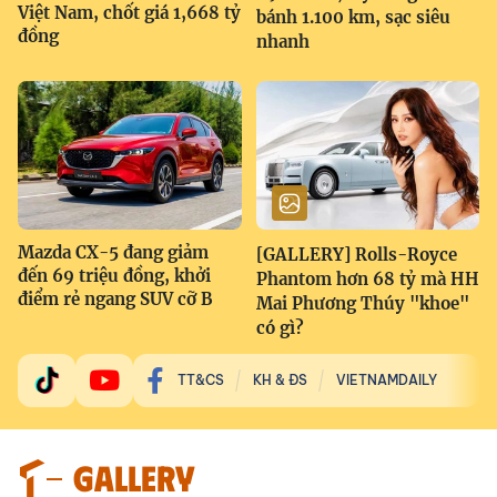
Việt Nam, chốt giá 1,668 tỷ
bánh 1.100 km, sạc siêu
đồng
nhanh
Mazda CX-5 đang giảm
[GALLERY] Rolls-Royce
đến 69 triệu đồng, khởi
Phantom hơn 68 tỷ mà HH
điểm rẻ ngang SUV cỡ B
Mai Phương Thúy "khoe"
có gì?
TT&CS
KH & ĐS
VIETNAMDAILY
GALLERY