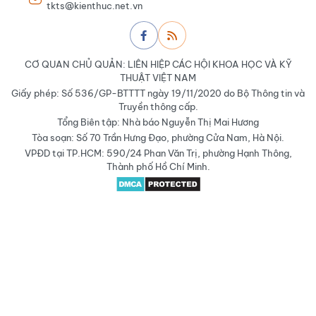
tkts@kienthuc.net.vn
CƠ QUAN CHỦ QUẢN: LIÊN HIỆP CÁC HỘI KHOA HỌC VÀ KỸ
THUẬT VIỆT NAM
Giấy phép: Số 536/GP-BTTTT ngày 19/11/2020 do Bộ Thông tin và
Truyền thông cấp.
Tổng Biên tập: Nhà báo Nguyễn Thị Mai Hương
Tòa soạn: Số 70 Trần Hưng Đạo, phường Cửa Nam, Hà Nội.
VPĐD tại TP.HCM: 590/24 Phan Văn Trị, phường Hạnh Thông,
Thành phố Hồ Chí Minh.