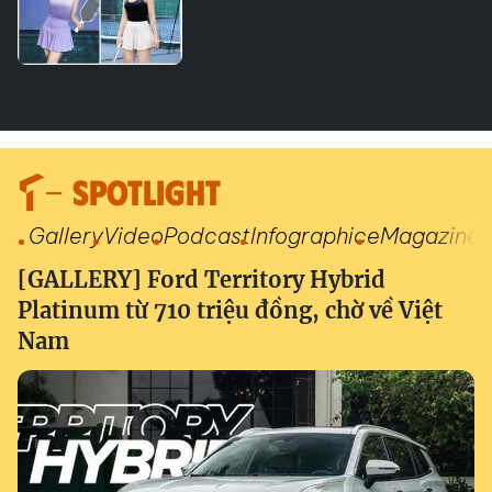
SPOTLIGHT
Gallery
Video
Podcast
Infographic
eMagazine
[GALLERY] Ford Territory Hybrid
Platinum từ 710 triệu đồng, chờ về Việt
Nam