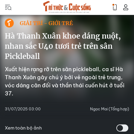
GIẢI TRÍ - GIỚI TRẺ
Hà Thanh Xuân khoe dáng nuột,
nhan sắc U40 tươi trẻ trên sân
Pickleball
Xuất hiện rạng rỡ trên sân pickleball, ca sĩ Hà
Thanh Xuân gây chú ý bởi vẻ ngoài trẻ trung,
vóc dáng cân đối và thần thái cuốn hút ở tuổi
37.
31/07/2025 03:00
Ngọc Mai (Tổng hợp)
Xem toàn bộ ảnh