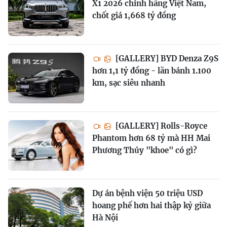
X1 2026 chính hãng Việt Nam,
chốt giá 1,668 tỷ đồng
[GALLERY] BYD Denza Z9S
hơn 1,1 tỷ đồng - lăn bánh 1.100
km, sạc siêu nhanh
[GALLERY] Rolls-Royce
Phantom hơn 68 tỷ mà HH Mai
Phương Thúy "khoe" có gì?
Dự án bệnh viện 50 triệu USD
hoang phế hơn hai thập kỷ giữa
Hà Nội