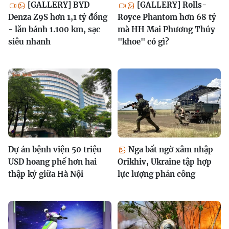
[GALLERY] BYD
[GALLERY] Rolls-
Denza Z9S hơn 1,1 tỷ đồng
Royce Phantom hơn 68 tỷ
- lăn bánh 1.100 km, sạc
mà HH Mai Phương Thúy
siêu nhanh
"khoe" có gì?
Dự án bệnh viện 50 triệu
Nga bất ngờ xâm nhập
USD hoang phế hơn hai
Orikhiv, Ukraine tập hợp
thập kỷ giữa Hà Nội
lực lượng phản công