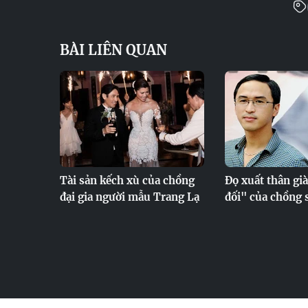
BÀI LIÊN QUAN
Tài sản kếch xù của chồng
Đọ xuất thân gi
đại gia người mẫu Trang Lạ
đối" của chồng 