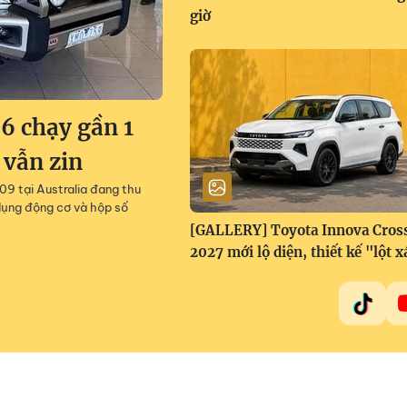
giờ
6 chạy gần 1
 vẫn zin
9 tại Australia đang thu
dụng động cơ và hộp số
[GALLERY] Toyota Innova Cros
2027 mới lộ diện, thiết kế "lột x