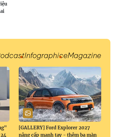
riệu
ai
odcast
Infographic
eMagazine
ng"
[GALLERY] Ford Explorer 2027
 24
nâng cấp mạnh tay - thêm ba màn