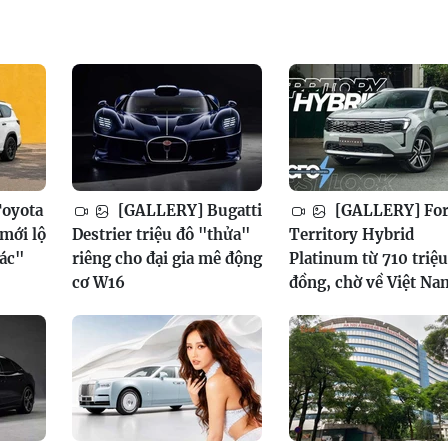
oyota
[GALLERY] Bugatti
[GALLERY] Fo
mới lộ
Destrier triệu đô "thửa"
Territory Hybrid
xác"
riêng cho đại gia mê động
Platinum từ 710 triệu
cơ W16
đồng, chờ về Việt Na