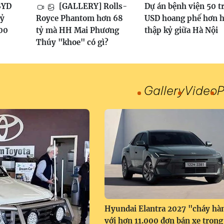
BYD
[GALLERY] Rolls-
Dự án bệnh viện 50 t
tỷ
Royce Phantom hơn 68
USD hoang phế hơn h
100
tỷ mà HH Mai Phương
thập kỷ giữa Hà Nội
Thúy "khoe" có gì?
Gallery
Video
P
Hyundai Elantra 2027 "cháy hà
với hơn 11.000 đơn bán xe trong