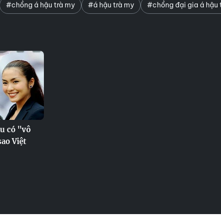
#chồng á hậu trà my
#á hậu trà my
#chồng đại gia á hậu 
àu có "vô
sao Việt