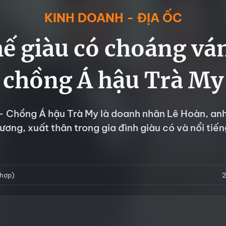
KINH DOANH - ĐỊA ỐC
hế giàu có choáng vá
chồng Á hậu Trà My
- Chồng Á hậu Trà My là doanh nhân Lê Hoàn, an
ương, xuất thân trong gia đình giàu có và nổi tiến
 hợp)
2