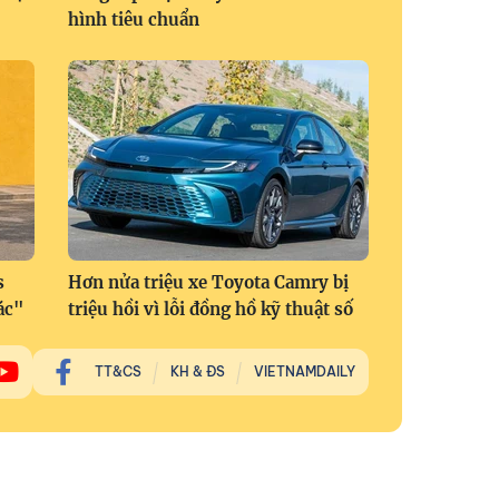
hình tiêu chuẩn
s
Hơn nửa triệu xe Toyota Camry bị
ác"
triệu hồi vì lỗi đồng hồ kỹ thuật số
TT&CS
KH & ĐS
VIETNAMDAILY