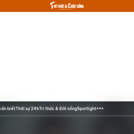
cần biết
Thời sự 24h
Tri thức & Đời sống
Spotlight