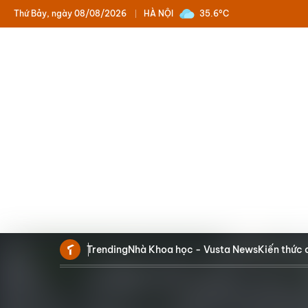
Thứ Bảy, ngày 08/08/2026
HÀ NỘI
35.6°C
Trending
Nhà Khoa học - Vusta News
Kiến thức 