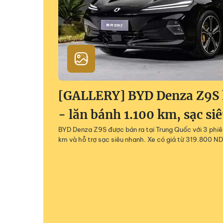
[GALLERY] BYD Denza Z9S h
- lăn bánh 1.100 km, sạc si
BYD Denza Z9S được bán ra tại Trung Quốc với 3 phiên
km và hỗ trợ sạc siêu nhanh. Xe có giá từ 319.800 ND