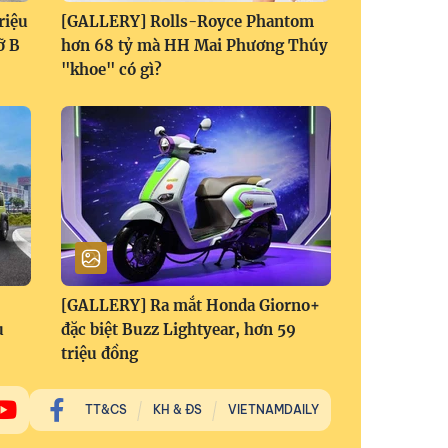
riệu
[GALLERY] Rolls-Royce Phantom
ỡ B
hơn 68 tỷ mà HH Mai Phương Thúy
"khoe" có gì?
[GALLERY] Ra mắt Honda Giorno+
u
đặc biệt Buzz Lightyear, hơn 59
triệu đồng
TT&CS
KH & ĐS
VIETNAMDAILY