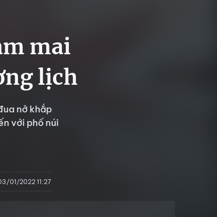
gắm mai
ơng lịch
 đua nở khắp
n với phố núi
03/01/2022 11:27