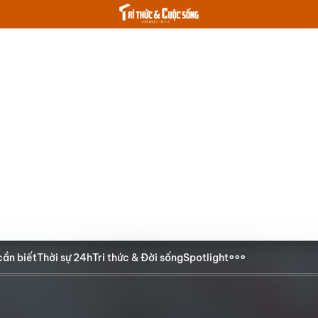
cần biết
Thời sự 24h
Tri thức & Đời sống
Spotlight