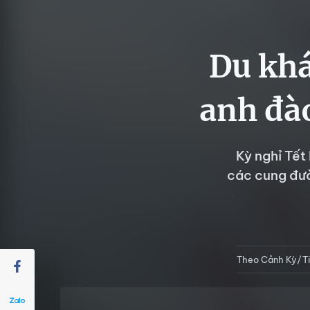
Du khá
anh đào
Kỳ nghỉ Tết
các cung đườ
Theo Cảnh Kỳ/T