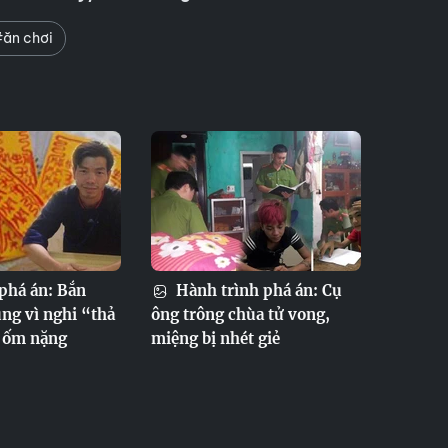
ăn chơi
phá án: Bắn
Hành trình phá án: Cụ
úng vì nghi “thả
ông trông chùa tử vong,
 ốm nặng
miệng bị nhét giẻ