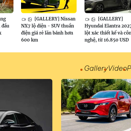
ang
[GALLERY] Nissan
[GALLERY]
 đầu
NX7 lộ diện - SUV thuần
Hyundai Elantra 202
k
điện giá rẻ lăn bánh hơn
lột xác thiết kế và cô
600 km
nghệ, từ 16.850 USD
Gallery
Video
P