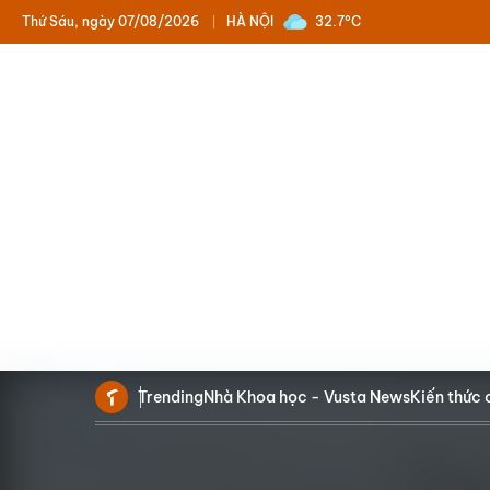
Thứ Sáu, ngày 07/08/2026
HÀ NỘI
32.7°C
Trending
Nhà Khoa học - Vusta News
Kiến thức 