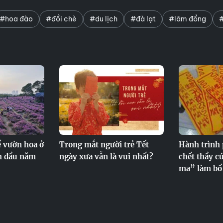
#hoa đào
#đồi chè
#du lịch
#đà lạt
#lâm đồng
#
ề vườn hoa ở
Trong mắt người trẻ Tết
Hành trình 
h đầu năm
ngày xưa vẫn là vui nhất?
chết thầy c
ma” làm bố