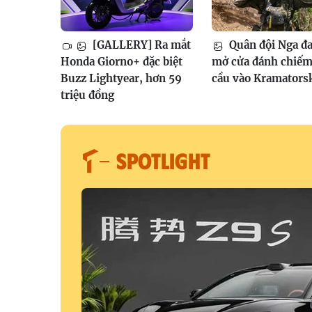
[GALLERY] Ra mắt
Quân đội Nga đ
Honda Giorno+ đặc biệt
mở cửa đánh chiếm
Buzz Lightyear, hơn 59
cầu vào Kramators
triệu đồng
SPOTLIGHT