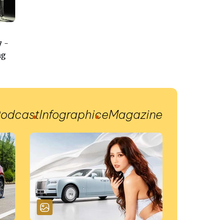
7 -
ng
odcast
Infographic
eMagazine