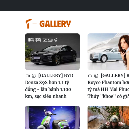
GALLERY
[GALLERY] BYD
[GALLERY] R
Denza Z9S hơn 1,1 tỷ
Royce Phantom hơ
đồng - lăn bánh 1.100
tỷ mà HH Mai Phư
km, sạc siêu nhanh
Thúy "khoe" có gì