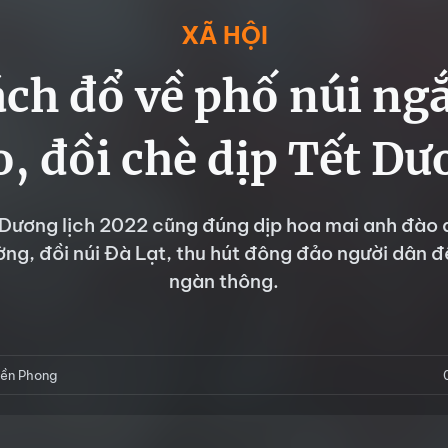
XÃ HỘI
ch đổ về phố núi n
, đồi chè dịp Tết Dư
 Dương lịch 2022 cũng đúng dịp hoa mai anh đào
ng, đồi núi Đà Lạt, thu hút đông đảo người dân đế
ngàn thông.
iền Phong